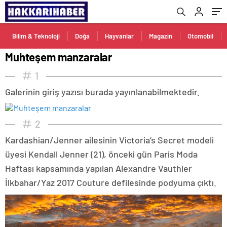
Bilim & Teknoloji
Doğa
Hayvanlar
Magazin
Otomobil
Muhteşem manzaralar
1
Galerinin giriş yazısı burada yayınlanabilmektedir.
2
Kardashian/Jenner ailesinin Victoria’s Secret modeli
üyesi Kendall Jenner (21), önceki gün Paris Moda
Haftası kapsamında yapılan Alexandre Vauthier
İlkbahar/Yaz 2017 Couture defilesinde podyuma çıktı.