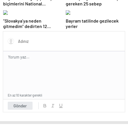
biçimlerini National
gereken 25 sebep
Geographic görüntüledi.
“Slovakya’ya neden
Bayram tatilinde gezilecek
gitmedim” dedirten 12
yerler
fotoğraf
En az 10 karakter gerekli
Gönder