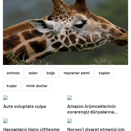
animals
aslan
boğa
hayvanlar alemi
kaplan
kuşlar
minik dostlar
Aute voluptate culpa
Amazon örümceklerinin
esrarengiz dünyalarına
gitmeye hazır olun.
Hayvanların ilginç çiftleşme
Norveç’i ziyaret etmeniz için