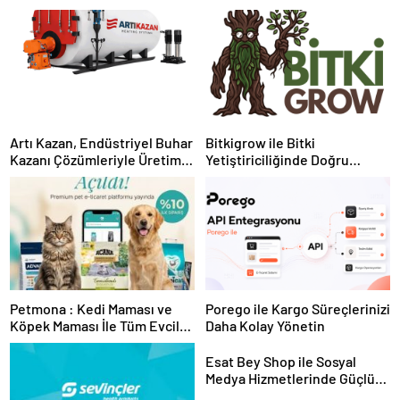
Artı Kazan, Endüstriyel Buhar
Bitkigrow ile Bitki
Kazanı Çözümleriyle Üretim
Yetiştiriciliğinde Doğru
Tesislerine Verimli Sistemler
Ekipman ve Ürün Seçimi
Sunuyor
Petmona : Kedi Maması ve
Porego ile Kargo Süreçlerinizi
Köpek Maması İle Tüm Evcil
Daha Kolay Yönetin
Hayvan Ürünleri
Esat Bey Shop ile Sosyal
Medya Hizmetlerinde Güçlü
Panel Deneyimi