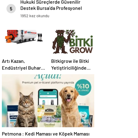
Hukuki Süreçlerde Güvenilir
Destek Bursa’da Profesyonel
5
Avukatlık Hizmeti
1952 kez okundu
Artı Kazan,
Bitkigrow ile Bitki
Endüstriyel Buhar
Yetiştiriciliğinde
Kazanı
Doğru Ekipman ve
Çözümleriyle
Ürün Seçimi
Üretim Tesislerine
Verimli Sistemler
Sunuyor
Petmona : Kedi Maması ve Köpek Maması