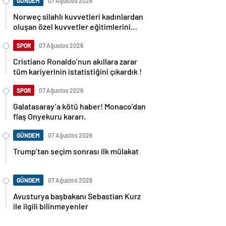
GÜNDEM
07 Ağustos 2026
Norweç silahlı kuvvetleri kadınlardan
oluşan özel kuvvetler eğitimlerini
başlattı.
SPOR
07 Ağustos 2026
Cristiano Ronaldo’nun akıllara zarar
tüm kariyerinin istatistiğini çıkardık !
SPOR
07 Ağustos 2026
Galatasaray’a kötü haber! Monaco’dan
flaş Onyekuru kararı.
GÜNDEM
07 Ağustos 2026
Trump’tan seçim sonrası ilk mülakat
GÜNDEM
07 Ağustos 2026
Avusturya başbakanı Sebastian Kurz
ile ilgili bilinmeyenler