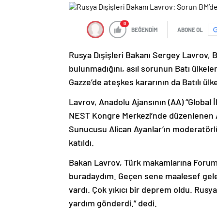
0
BEĞENDİM
ABONE OL
Rusya Dışişleri Bakanı Sergey Lavrov, B
bulunmadığını, asıl sorunun Batı ülkele
Gazze’de ateşkes kararının da Batılı ülke
Lavrov, Anadolu Ajansının (AA) “Global 
NEST Kongre Merkezi’nde düzenlenen 
Sunucusu Alican Ayanlar’ın moderatör
katıldı.
Bakan Lavrov, Türk makamlarına Foruma 
buradaydım. Geçen sene maalesef gele
vardı. Çok yıkıcı bir deprem oldu. Rus
yardım gönderdi.” dedi.