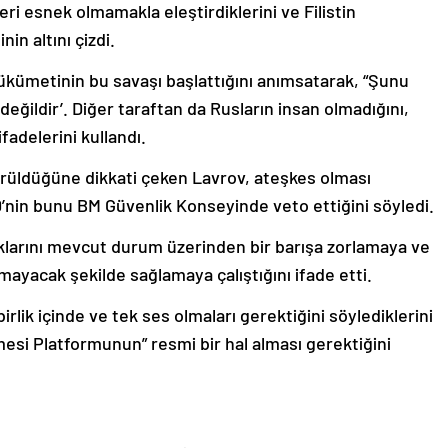
leri esnek olmamakla eleştirdiklerini ve Filistin
n altını çizdi.
ükümetinin bu savaşı başlattığını anımsatarak, “Şunu
n değildir’. Diğer taraftan da Rusların insan olmadığını,
fadelerini kullandı.
dürüldüğüne dikkati çeken Lavrov, ateşkes olması
BD’nin bunu BM Güvenlik Konseyinde veto ettiğini söyledi.
halklarını mevcut durum üzerinden bir barışa zorlamaya ve
olmayacak şekilde sağlamaya çalıştığını ifade etti.
 birlik içinde ve tek ses olmaları gerektiğini söylediklerini
ilmesi Platformunun” resmi bir hal alması gerektiğini