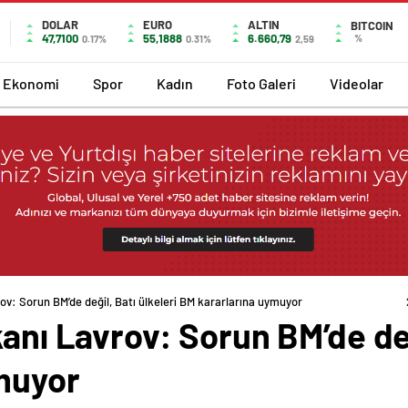
DOLAR
EURO
ALTIN
BITCOIN
47,7100
55,1888
6.660,79
%
0.17%
0.31%
2,59
Ekonomi
Spor
Kadın
Foto Galeri
Videolar
rov: Sorun BM’de değil, Batı ülkeleri BM kararlarına uymuyor
anı Lavrov: Sorun BM’de deği
muyor