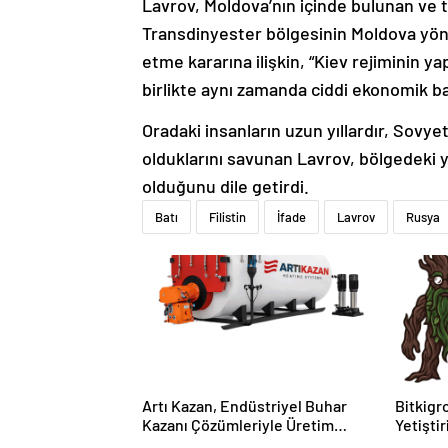
Lavrov, Moldova’nın içinde bulunan ve tek
Transdinyester bölgesinin Moldova yöne
etme kararına ilişkin, “Kiev rejiminin yap
birlikte aynı zamanda ciddi ekonomik bas
Oradaki insanların uzun yıllardır, Sovye
olduklarını savunan Lavrov, bölgedeki 
olduğunu dile getirdi.
Batı
Filistin
İfade
Lavrov
Rusya
Artı Kazan, Endüstriyel Buhar
Bitkigro
Kazanı Çözümleriyle Üretim
Yetişti
Tesislerine Verimli Sistemler
ve Ürün