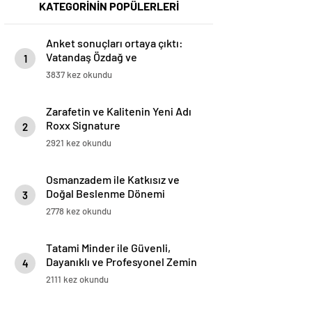
KATEGORİNİN POPÜLERLERİ
Anket sonuçları ortaya çıktı:
Vatandaş Özdağ ve
1
İmamoğlu’nun tutuklanmasını
3837 kez okundu
yanlış buluyor
Zarafetin ve Kalitenin Yeni Adı
Roxx Signature
2
2921 kez okundu
Osmanzadem ile Katkısız ve
Doğal Beslenme Dönemi
3
2778 kez okundu
Tatami Minder ile Güvenli,
Dayanıklı ve Profesyonel Zemin
4
Çözümleri
2111 kez okundu