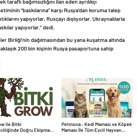
 taraflı bağımsızlığını ilan eden ayrılıkçı
timinin “baskılarına” karşı Rusya’dan koruma talep
tıklarını yapıyorlar, Rusçayı dışlıyorlar. Ukraynalılarla
kılar yapıyorlar.” dedi.
tler Birliği’nin dağılmasından bu yana kuşatma altında
yaklaşık 200 bin kişinin Rusya pasaportuna sahip
w ile Bitki
Petmona : Kedi Maması ve Köpek
riciliğinde Doğru Ekipman
Maması İle Tüm Evcil Hayvan
 Seçimi
Ürünleri