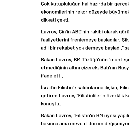
Çok kutupluluğun halihazırda bir gerçek
ekonomilerinin rekor düzeyde büyümekt
dikkati çekti.
Lavrov, Çin’in ABD’nin rakibi olarak g
faaliyetlerini frenlemeye başladılar. Ş
adil bir rekabet yok demeye başladı.” ş
Bakan Lavrov, BM Tüzüğü’nün “muhteşem
etmediğinin altını çizerek, Batı’nın Rusy
ifade etti.
İsrail’in Filistin’e saldırılarına ilişkin, Fi
getiren Lavrov, “Filistinlilerin özerkli
konuştu.
Bakan Lavrov, “Filistin’in BM üyesi yap
bakınca ama mevcut durum değişmiyor.” 