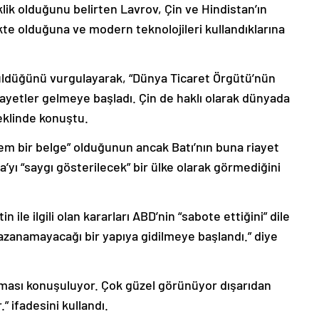
lik olduğunu belirten Lavrov, Çin ve Hindistan’ın
e olduğuna ve modern teknolojileri kullandıklarına
örüldüğünü vurgulayarak, “Dünya Ticaret Örgütü’nün
ikayetler gelmeye başladı. Çin de haklı olarak dünyada
eklinde konuştu.
 bir belge” olduğunun ancak Batı’nın buna riayet
a’yı “saygı gösterilecek” bir ülke olarak görmediğini
listin ile ilgili olan kararları ABD’nin “sabote ettiğini” dile
k kazanamayacağı bir yapıya gidilmeye başlandı.” diye
ılması konuşuluyor. Çok güzel görünüyor dışarıdan
ifadesini kullandı.