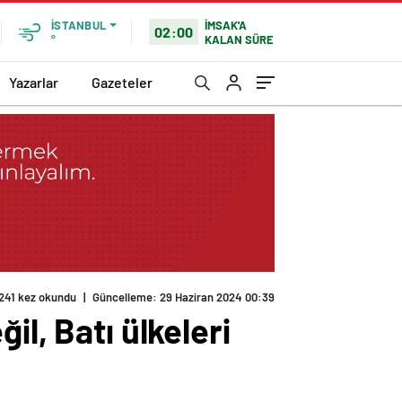
İMSAK'A
İSTANBUL
02:00
KALAN SÜRE
°
Yazarlar
Gazeteler
241 kez okundu
|
Güncelleme: 29 Haziran 2024 00:39
l, Batı ülkeleri