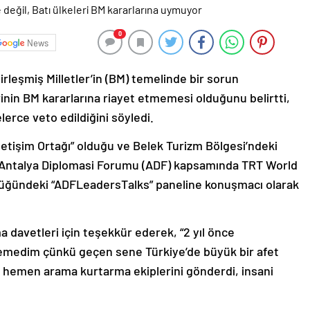
0
News
irleşmiş Milletler’in (BM) temelinde bir sorun
rinin BM kararlarına riayet etmemesi olduğunu belirtti,
lerce veto edildiğini söyledi.
İletişim Ortağı” olduğu ve Belek Turizm Bölgesi’ndeki
Antalya Diplomasi Forumu (ADF) kapsamında TRT World
lüğündeki “ADFLeadersTalks” paneline konuşmacı olarak
davetleri için teşekkür ederek, “2 yıl önce
medim çünkü geçen sene Türkiye’de büyük bir afet
ya hemen arama kurtarma ekiplerini gönderdi, insani