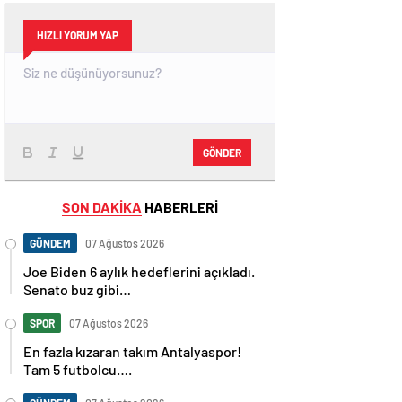
HIZLI YORUM YAP
GÖNDER
SON DAKİKA
HABERLERİ
GÜNDEM
07 Ağustos 2026
Joe Biden 6 aylık hedeflerini açıkladı.
Senato buz gibi…
SPOR
07 Ağustos 2026
En fazla kızaran takım Antalyaspor!
Tam 5 futbolcu….