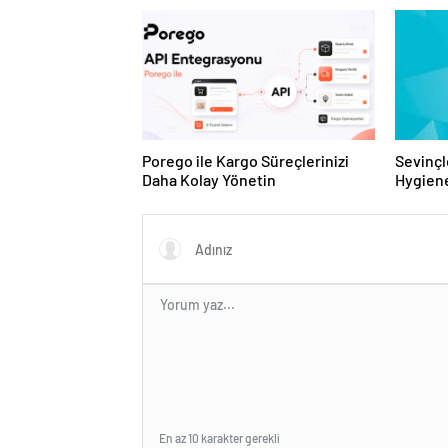
Sunuyor
Porego ile Kargo Süreçlerinizi
Sevinçl
Daha Kolay Yönetin
Hygiene
Turkey
En az 10 karakter gerekli