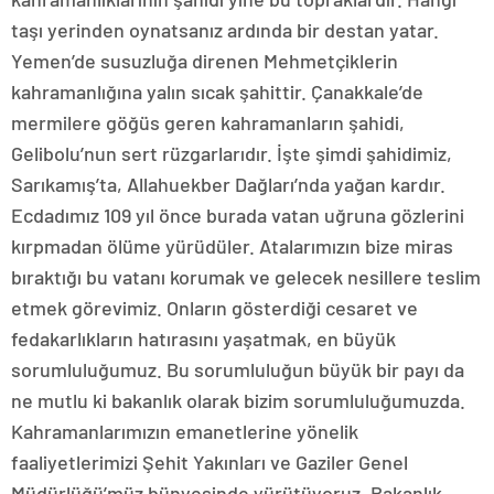
taşı yerinden oynatsanız ardında bir destan yatar.
Yemen’de susuzluğa direnen Mehmetçiklerin
kahramanlığına yalın sıcak şahittir. Çanakkale’de
mermilere göğüs geren kahramanların şahidi,
Gelibolu’nun sert rüzgarlarıdır. İşte şimdi şahidimiz,
Sarıkamış’ta, Allahuekber Dağları’nda yağan kardır.
Ecdadımız 109 yıl önce burada vatan uğruna gözlerini
kırpmadan ölüme yürüdüler. Atalarımızın bize miras
bıraktığı bu vatanı korumak ve gelecek nesillere teslim
etmek görevimiz. Onların gösterdiği cesaret ve
fedakarlıkların hatırasını yaşatmak, en büyük
sorumluluğumuz. Bu sorumluluğun büyük bir payı da
ne mutlu ki bakanlık olarak bizim sorumluluğumuzda.
Kahramanlarımızın emanetlerine yönelik
faaliyetlerimizi Şehit Yakınları ve Gaziler Genel
Müdürlüğü’müz bünyesinde yürütüyoruz. Bakanlık