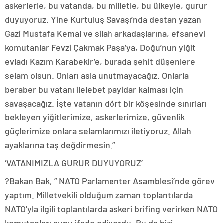
askerlerle, bu vatanda, bu milletle, bu ülkeyle, gurur
duyuyoruz. Yine Kurtuluş Savaşı’nda destan yazan
Gazi Mustafa Kemal ve silah arkadaşlarına, efsanevi
komutanlar Fevzi Çakmak Paşa’ya, Doğu’nun yiğit
evladı Kazım Karabekir’e, burada şehit düşenlere
selam olsun. Onları asla unutmayacağız. Onlarla
beraber bu vatanı ilelebet payidar kalması için
savaşacağız. İşte vatanın dört bir köşesinde sınırları
bekleyen yiğitlerimize, askerlerimize, güvenlik
güçlerimize onlara selamlarımızı iletiyoruz. Allah
ayaklarına taş değdirmesin.”
‘VATANIMIZLA GURUR DUYUYORUZ’
?Bakan Bak, ” NATO Parlamenter Asamblesi’nde görev
yaptım. Milletvekili olduğum zaman toplantılarda
NATO’yla ilgili toplantılarda askeri brifing verirken NATO
komutanları şunu ifade ediyordu. Bu da bizi