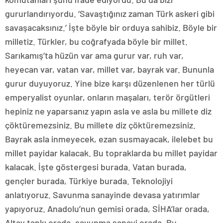
gururlandırıyordu. ‘Savaştığınız zaman Türk askeri gibi
savaşacaksınız.’ İşte böyle bir orduya sahibiz. Böyle bir
milletiz. Türkler, bu coğrafyada böyle bir millet.
Sarıkamış’ta hüzün var ama gurur var, ruh var,
heyecan var, vatan var, millet var, bayrak var. Bununla
gurur duyuyoruz. Yine bize karşı düzenlenen her türlü
emperyalist oyunlar, onların maşaları, terör örgütleri
hepiniz ne yaparsanız yapın asla ve asla bu millete diz
çöktüremezsiniz. Bu millete diz çöktüremezsiniz.
Bayrak asla inmeyecek, ezan susmayacak, ilelebet bu
millet payidar kalacak. Bu topraklarda bu millet payidar
kalacak. İşte göstergesi burada. Vatan burada,
gençler burada, Türkiye burada. Teknolojiyi
anlatıyoruz. Savunma sanayinde devasa yatırımlar
yapıyoruz. Anadolu’nun gemisi orada, SİHA’lar orada,
Altay tankı orada, savunma sanayi orada. Bu