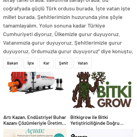
coğrafyada güçlü Türk ordusu burada. İşte vatan işte
millet burada. Şehitlerimizin huzurunda yine şöyle
tamamlayalım. Yolun sonuna kadar Türkiye
Cumhuriyeti diyoruz. Ülkemizle gurur duyuyoruz.
Vatanımızla gurur duyuyoruz. Şehitlerimizle gurur
duyuyoruz. Ordumuzla gurur duyuyoruz” diye konuştu.
Bakan
İşte
Kar
Şehit
Vatan
Artı Kazan, Endüstriyel Buhar
Bitkigrow ile Bitki
Kazanı Çözümleriyle Üretim
Yetiştiriciliğinde Doğru
Tesislerine Verimli Sistemler
Ekipman ve Ürün Seçimi
Sunuyor