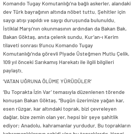
Komando Tugay Komutanlığı’na bağlı askerler, alandaki
dev Türk bayrağının altında nöbet tuttu. Şehitler için
saygı atışı yapıldı ve saygı duruşunda bulunuldu.
İstiklal Marşı’nın okunmasının ardından da Bakan Bak,
Bakan Göktaş, anıta çelenk sundu. Kur’an-ı Kerim
tilaveti sonrası 9’uncu Komando Tugay
Komutanlığı’nda görevli Piyade Üsteğmen Mutlu Çelik,
109 yıl önceki Sarıkamış Harekatı ile ilgili bilgileri
paylaştı.
‘VATAN UĞRUNA ÖLÜME YÜRÜDÜLER’
‘Bu Toprakta İzin Var’ temasıyla düzenlenen törende
konuşan Bakan Göktaş, “Bugün üzerimize yağan kar,
esen rüzgar, kar altındaki toprak, bizi çevreleyen
dağlar, bize zemin olan yer, hepsi bir şeye şahitlik
ediyor; Anadolu, kahramanlar yurdudur. Bu toprakların
kahramanlıklarının şahidi yine bu topraklardır. Hangi