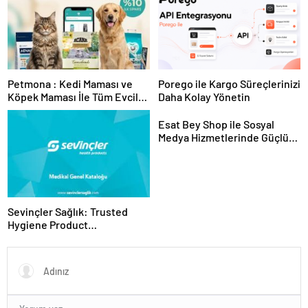
Petmona : Kedi Maması ve
Porego ile Kargo Süreçlerinizi
Köpek Maması İle Tüm Evcil
Daha Kolay Yönetin
Hayvan Ürünleri
Esat Bey Shop ile Sosyal
Medya Hizmetlerinde Güçlü
Panel Deneyimi
Sevinçler Sağlık: Trusted
Hygiene Product
Manufacturer in Turkey