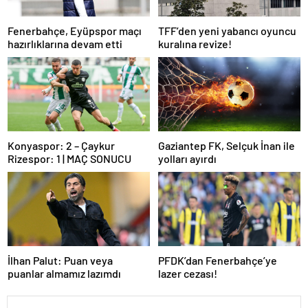
Fenerbahçe, Eyüpspor maçı
TFF’den yeni yabancı oyuncu
hazırlıklarına devam etti
kuralına revize!
Konyaspor: 2 – Çaykur
Gaziantep FK, Selçuk İnan ile
Rizespor: 1 | MAÇ SONUCU
yolları ayırdı
İlhan Palut: Puan veya
PFDK’dan Fenerbahçe’ye
puanlar almamız lazımdı
lazer cezası!