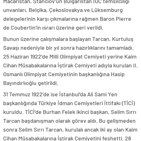
Macaristan, Stanciov’un Bulgaristan IOC temsilciliği
unvanları, Belçika, Çekoslovakya ve Lüksemburg
delegelerinin karşı çıkmalarına rağmen Baron Pierre
de Coubertin’in ısrarı üzerine geri verildi.
Bunun üzerine çalışmalara başlayan Tarcan, Kurtuluş
Savaşı nedeniyle bir yıl sonra hazırlıklarını tamamladı.
25 Haziran 1922’de Milli Olimpiyat Cemiyeti yerine Kaim
Cihan Müsabakalarına İştirak Cemiyeti adıyla kurulan II.
Osmanlı Olimpiyat Cemiyetinin başkanlığına Hasip
Bayındırlıoğlu getirildi.
31 Temmuz 1922’de ise İstanbul’da Ali Sami Yen
başkanlığında Türkiye İdman Cemiyetleri İttifakı (TİCİ)
kuruldu. TİCİ’de Burhan Felek ikinci başkan, Selim Sırrı
Tarcan başdanışman olarak görev aldı. Bu gelişmeden
sonra Selim Sırrı Tarcan, kurulalı ancak iki ay olan Kaim
Cihan Müsabakalarına İştirak Cemiyetini feshetti. 28