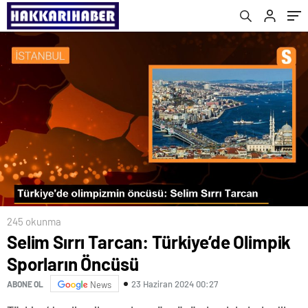
245 okunma
Selim Sırrı Tarcan: Türkiye’de Olimpik
Sporların Öncüsü
23 Haziran 2024 00:27
ABONE OL
News