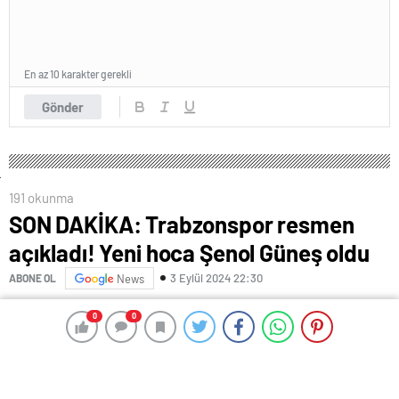
En az 10 karakter gerekli
Gönder
191 okunma
SON DAKİKA: Trabzonspor resmen
açıkladı! Yeni hoca Şenol Güneş oldu
3 Eylül 2024 22:30
ABONE OL
News
Trabzonspor Kulübü Başkanı Ertuğrul Doğan, teknik
0
0
0
0
direktör Şenol Güneş ile anlaşmaya vardıklarını
duyurdu.
Doğan, kulübün internet sitesinde yaptığı açıklamada,