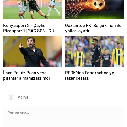
Konyaspor: 2 – Çaykur
Gaziantep FK, Selçuk İnan ile
Rizespor: 1 | MAÇ SONUCU
yolları ayırdı
İlhan Palut: Puan veya
PFDK’dan Fenerbahçe’ye
puanlar almamız lazımdı
lazer cezası!