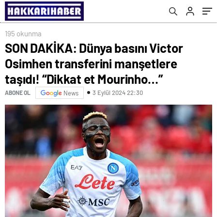
Mourinho…”
195 okunma
SON DAKİKA: Dünya basını Victor
Osimhen transferini manşetlere
taşıdı! “Dikkat et Mourinho…”
3 Eylül 2024 22:30
ABONE OL
News