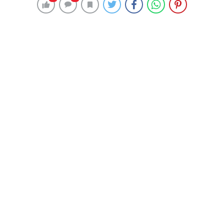
197 okunma
SON DAKİKA: Lider Galatasaray’ın
rakibi Kasımpaşa! Kritik maçta fark
goller üst üste geliyor
28 Eylül 2024 20:10
ABONE OL
News
Süper Lig’de 6’da 6 yaparak başlayan sarı-kırmızılı
takım, 18 puanla liderlik koltuğunda oturuyor. Ligde bir
galibiyet, üç beraberlik ve iki mağlubiyet yaşayan
Kasımpaşa ise topladığı 6 puanla haftaya 11. sırada
girdi.