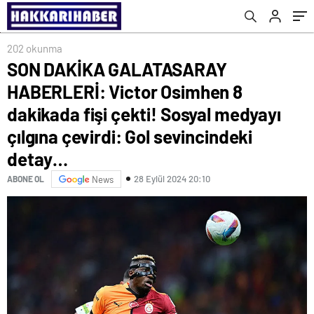
medyayı çılgına çevirdi: Gol sevincindeki
geliyor
detay…
202 okunma
SON DAKİKA GALATASARAY
HABERLERİ: Victor Osimhen 8
dakikada fişi çekti! Sosyal medyayı
çılgına çevirdi: Gol sevincindeki
detay…
28 Eylül 2024 20:10
ABONE OL
News