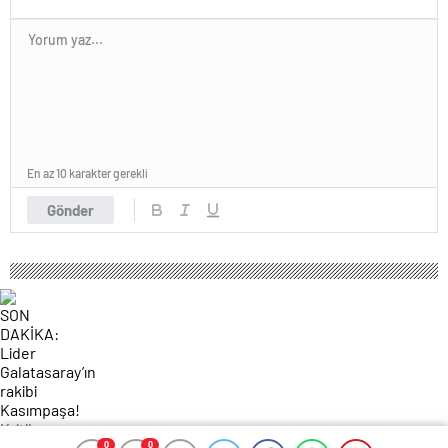
En az 10 karakter gerekli
Gönder
0
0
0
0