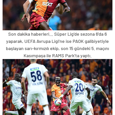
Son dakika haberleri… Süper Lig’de sezona 6’da 6
yaparak, UEFA Avrupa Ligi’ne ise PAOK galibiyetiyle
başlayan sarı-kırmızılı ekip, son 15 gündeki 5. maçını
Kasımpaşa ile RAMS Park’ta yaptı.