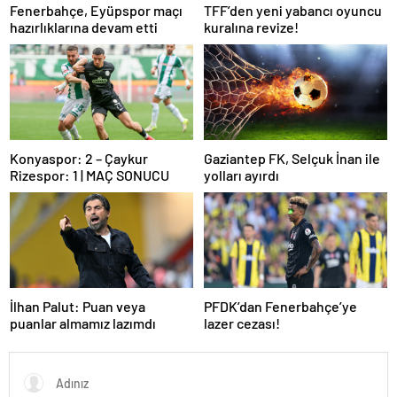
Fenerbahçe, Eyüpspor maçı
TFF’den yeni yabancı oyuncu
hazırlıklarına devam etti
kuralına revize!
Konyaspor: 2 – Çaykur
Gaziantep FK, Selçuk İnan ile
Rizespor: 1 | MAÇ SONUCU
yolları ayırdı
İlhan Palut: Puan veya
PFDK’dan Fenerbahçe’ye
puanlar almamız lazımdı
lazer cezası!