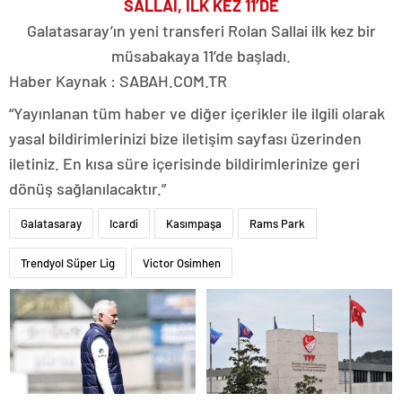
SALLAI, İLK KEZ 11’DE
Galatasaray’ın yeni transferi Rolan Sallai ilk kez bir
müsabakaya 11’de başladı.
Haber Kaynak : SABAH.COM.TR
“Yayınlanan tüm haber ve diğer içerikler ile ilgili olarak
yasal bildirimlerinizi bize iletişim sayfası üzerinden
iletiniz. En kısa süre içerisinde bildirimlerinize geri
dönüş sağlanılacaktır.”
Galatasaray
Icardi
Kasımpaşa
Rams Park
Trendyol Süper Lig
Victor Osimhen