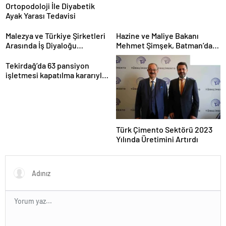
Ortopodoloji İle Diyabetik
Ayak Yarası Tedavisi
Malezya ve Türkiye Şirketleri
Hazine ve Maliye Bakanı
Arasında İş Diyaloğu
Mehmet Şimşek, Batman’da
Toplantısı Gerçekleştirildi
medikal malzeme üretimi
yapacak bir fabrikanın
Tekirdağ’da 63 pansiyon
açılışını gerçekleştirdi
işletmesi kapatılma kararıyla
karşı karşıya
Türk Çimento Sektörü 2023
Yılında Üretimini Artırdı