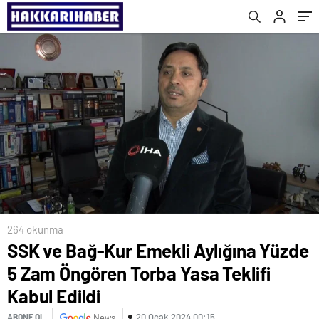
Beyannamesi Dolduruldu
264 okunma
SSK ve Bağ-Kur Emekli Aylığına Yüzde
5 Zam Öngören Torba Yasa Teklifi
Kabul Edildi
20 Ocak 2024 00:15
ABONE OL
News