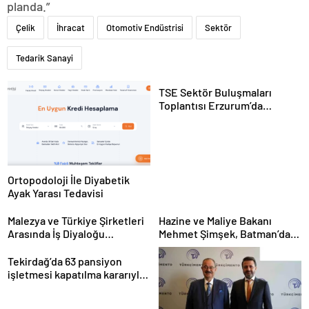
planda.”
Çelik
İhracat
Otomotiv Endüstrisi
Sektör
Tedarik Sanayi
TSE Sektör Buluşmaları
Toplantısı Erzurum’da
Gerçekleştirildi
Ortopodoloji İle Diyabetik
Ayak Yarası Tedavisi
Malezya ve Türkiye Şirketleri
Hazine ve Maliye Bakanı
Arasında İş Diyaloğu
Mehmet Şimşek, Batman’da
Toplantısı Gerçekleştirildi
medikal malzeme üretimi
yapacak bir fabrikanın
Tekirdağ’da 63 pansiyon
açılışını gerçekleştirdi
işletmesi kapatılma kararıyla
karşı karşıya