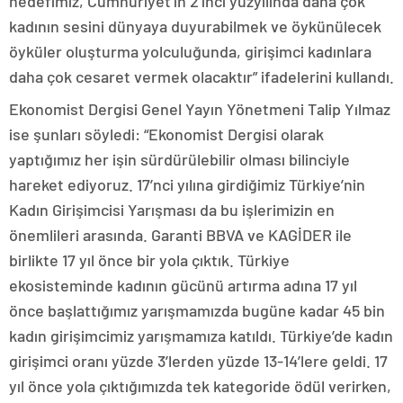
hedefimiz, Cumhuriyet’in 2’inci yüzyılında daha çok
kadının sesini dünyaya duyurabilmek ve öykünülecek
öyküler oluşturma yolculuğunda, girişimci kadınlara
daha çok cesaret vermek olacaktır” ifadelerini kullandı.
Ekonomist Dergisi Genel Yayın Yönetmeni Talip Yılmaz
ise şunları söyledi: “Ekonomist Dergisi olarak
yaptığımız her işin sürdürülebilir olması bilinciyle
hareket ediyoruz. 17’nci yılına girdiğimiz Türkiye’nin
Kadın Girişimcisi Yarışması da bu işlerimizin en
önemlileri arasında. Garanti BBVA ve KAGİDER ile
birlikte 17 yıl önce bir yola çıktık. Türkiye
ekosisteminde kadının gücünü artırma adına 17 yıl
önce başlattığımız yarışmamızda bugüne kadar 45 bin
kadın girişimcimiz yarışmamıza katıldı. Türkiye’de kadın
girişimci oranı yüzde 3’lerden yüzde 13-14’lere geldi. 17
yıl önce yola çıktığımızda tek kategoride ödül verirken,