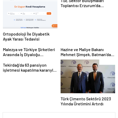
TSE Sektör Buluşmaları
Toplantısı Erzurum’da
Gerçekleştirildi
Ortopodoloji İle Diyabetik
Ayak Yarası Tedavisi
Malezya ve Türkiye Şirketleri
Hazine ve Maliye Bakanı
Arasında İş Diyaloğu
Mehmet Şimşek, Batman’da
Toplantısı Gerçekleştirildi
medikal malzeme üretimi
yapacak bir fabrikanın
Tekirdağ’da 63 pansiyon
açılışını gerçekleştirdi
işletmesi kapatılma kararıyla
karşı karşıya
Türk Çimento Sektörü 2023
Yılında Üretimini Artırdı