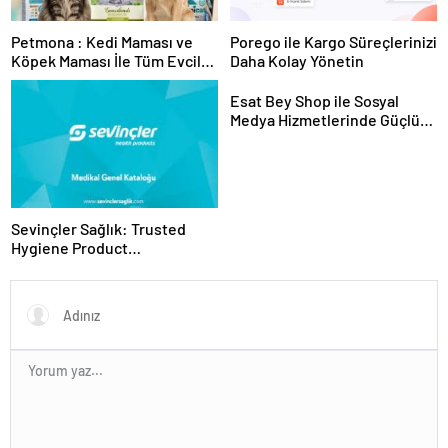
Petmona : Kedi Maması ve
Porego ile Kargo Süreçlerinizi
Köpek Maması İle Tüm Evcil
Daha Kolay Yönetin
Hayvan Ürünleri
Esat Bey Shop ile Sosyal
Medya Hizmetlerinde Güçlü
Panel Deneyimi
Sevinçler Sağlık: Trusted
Hygiene Product
Manufacturer in Turkey