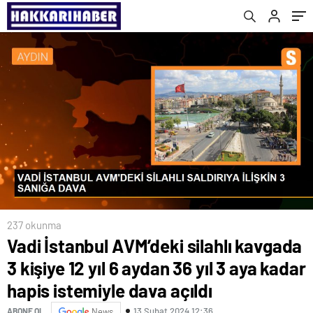
istemiyle dava açıldı
Japon Tasarımı’ sergisi açıldı
237 okunma
Vadi İstanbul AVM’deki silahlı kavgada
3 kişiye 12 yıl 6 aydan 36 yıl 3 aya kadar
hapis istemiyle dava açıldı
13 Şubat 2024 12:36
ABONE OL
News