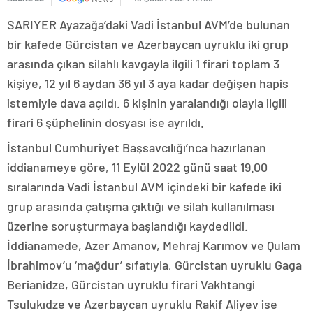
SARIYER Ayazağa’daki Vadi İstanbul AVM’de bulunan
bir kafede Gürcistan ve Azerbaycan uyruklu iki grup
arasında çıkan silahlı kavgayla ilgili 1 firari toplam 3
kişiye, 12 yıl 6 aydan 36 yıl 3 aya kadar değişen hapis
istemiyle dava açıldı. 6 kişinin yaralandığı olayla ilgili
firari 6 şüphelinin dosyası ise ayrıldı.
İstanbul Cumhuriyet Başsavcılığı’nca hazırlanan
iddianameye göre, 11 Eylül 2022 günü saat 19.00
sıralarında Vadi İstanbul AVM içindeki bir kafede iki
grup arasında çatışma çıktığı ve silah kullanılması
üzerine soruşturmaya başlandığı kaydedildi.
İddianamede, Azer Amanov, Mehraj Karımov ve Qulam
İbrahimov’u ‘mağdur’ sıfatıyla, Gürcistan uyruklu Gaga
Berianidze, Gürcistan uyruklu firari Vakhtangi
Tsulukıdze ve Azerbaycan uyruklu Rakif Aliyev ise