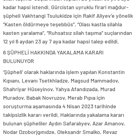
kadar hapsi istendi. Gürcistan uyruklu firari mağdur-
şüpheli Vakhtangi Tsulukidze için Rakif Aliyev’e yönelik
“Kasten öldürmeye teşebbüs”, “Olası kastla silahla
kasten yaralama”, “Ruhsatsız silah taşıma” suçlarından
12 yıl 6 aydan 23 ay 7 aya kadar hapsi talep edildi.
6 ŞÜPHELİ HAKKINDA YAKALAMA KARARI
BULUNUYOR
‘Şüpheli’ olarak haklarında işlem yapılan Konstantin
Kıpıanı, Levanı Tsetkhladze, Magsud Mammadov,
Shahriyar Hüseyinov, Yahya Afandızada, Murad
Muradov, Babak Novruzov, Merab Pıpıa için
soruşturma aşamasında 4 Nisan 2023 tarihinde
takipsizlik kararı verildi. Haklarında yakalama kararı
bulunan şüpheliler Aydın Safaralıyev, Azar Amanov,
Nodar Dzoborjgınıdze, Oleksandr Smalko, Revaz