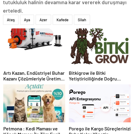
tutukluluk halinin devamına karar vererek duruşmayı
erteledi.
Ateş
Aya
Azer
Kafede
Silah
Artı Kazan, Endüstriyel Buhar
Bitkigrow ile Bitki
Kazanı Çözümleriyle Üretim
Yetiştiriciliğinde Doğru
Tesislerine Verimli Sistemler
Ekipman ve Ürün Seçimi
Sunuyor
Petmona : Kedi Maması ve
Porego ile Kargo Süreçlerinizi