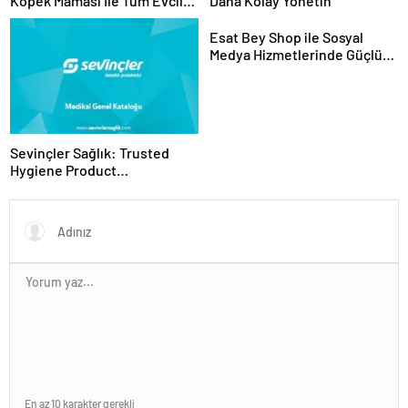
Köpek Maması İle Tüm Evcil
Daha Kolay Yönetin
Hayvan Ürünleri
Esat Bey Shop ile Sosyal
Medya Hizmetlerinde Güçlü
Panel Deneyimi
Sevinçler Sağlık: Trusted
Hygiene Product
Manufacturer in Turkey
En az 10 karakter gerekli