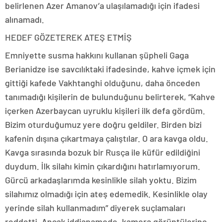
belirlenen Azer Amanov’a ulaşılamadığı için ifadesi
alınamadı.
HEDEF GÖZETEREK ATEŞ ETMİŞ
Emniyette susma hakkını kullanan şüpheli Gaga
Berianidze ise savcılıktaki ifadesinde, kahve içmek için
gittiği kafede Vakhtanghi olduğunu, daha önceden
tanımadığı kişilerin de bulunduğunu belirterek, “Kahve
içerken Azerbaycan uyruklu kişileri ilk defa gördüm.
Bizim oturduğumuz yere doğru geldiler. Birden bizi
kafenin dışına çıkartmaya çalıştılar. O ara kavga oldu.
Kavga sırasında bozuk bir Rusça ile küfür edildiğini
duydum. İlk silahı kimin çıkardığını hatırlamıyorum.
Gürcü arkadaşlarımda kesinlikle silah yoktu. Bizim
silahımız olmadığı için ateş edemedik. Kesinlikle olay
yerinde silah kullanmadım” diyerek suçlamaları
reddetti. Ancak iddianamede, kamera görüntülerine