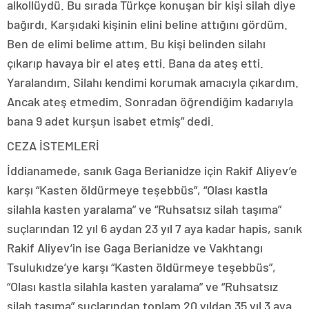
alkollüydü. Bu sırada Türkçe konuşan bir kişi silah diye
bağırdı. Karşıdaki kişinin elini beline attığını gördüm.
Ben de elimi belime attım. Bu kişi belinden silahı
çıkarıp havaya bir el ateş etti. Bana da ateş etti.
Yaralandım. Silahı kendimi korumak amacıyla çıkardım.
Ancak ateş etmedim. Sonradan öğrendiğim kadarıyla
bana 9 adet kurşun isabet etmiş” dedi.
CEZA İSTEMLERİ
İddianamede, sanık Gaga Berianidze için Rakif Aliyev’e
karşı “Kasten öldürmeye teşebbüs”, “Olası kastla
silahla kasten yaralama” ve “Ruhsatsız silah taşıma”
suçlarından 12 yıl 6 aydan 23 yıl 7 aya kadar hapis, sanık
Rakif Aliyev’in ise Gaga Berianidze ve Vakhtangı
Tsulukıdze’ye karşı “Kasten öldürmeye teşebbüs”,
“Olası kastla silahla kasten yaralama” ve “Ruhsatsız
silah taşıma” suçlarından toplam 20 yıldan 35 yıl 3 aya