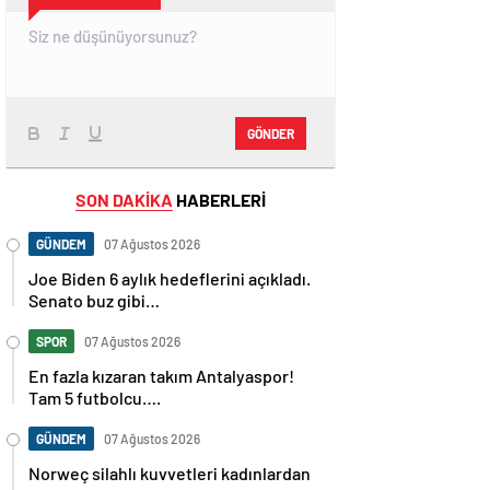
GÖNDER
SON DAKİKA
HABERLERİ
GÜNDEM
07 Ağustos 2026
Joe Biden 6 aylık hedeflerini açıkladı.
Senato buz gibi…
SPOR
07 Ağustos 2026
En fazla kızaran takım Antalyaspor!
Tam 5 futbolcu….
GÜNDEM
07 Ağustos 2026
Norweç silahlı kuvvetleri kadınlardan