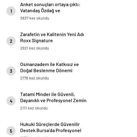
Anket sonuçları ortaya çıktı:
Vatandaş Özdağ ve
1
İmamoğlu’nun tutuklanmasını
3837 kez okundu
yanlış buluyor
Zarafetin ve Kalitenin Yeni Adı
Roxx Signature
2
2921 kez okundu
Osmanzadem ile Katkısız ve
Doğal Beslenme Dönemi
3
2778 kez okundu
Tatami Minder ile Güvenli,
Dayanıklı ve Profesyonel Zemin
4
Çözümleri
2111 kez okundu
Hukuki Süreçlerde Güvenilir
Destek Bursa’da Profesyonel
5
Avukatlık Hizmeti