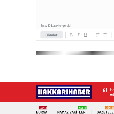
En az 10 karakter gerekli
Gönder
Ha
ed
CANLI
ANLIK
GÜNLÜ
BORSA
NAMAZ VAKITLERI
GAZETELE