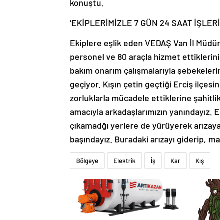
konuştu.
‘EKİPLERİMİZLE 7 GÜN 24 SAAT İŞLERİ
Ekiplere eşlik eden VEDAŞ Van İl Müdür
personel ve 80 araçla hizmet ettiklerini 
bakım onarım çalışmalarıyla şebekeleri
geçiyor. Kışın çetin geçtiği Erciş ilçesi
zorluklarla mücadele ettiklerine şahitl
amacıyla arkadaşlarımızın yanındayız. 
çıkamadğı yerlere de yürüyerek arızaya 
başındayız. Buradaki arızayı giderip, ma
Bölgeye
Elektrik
İş
Kar
Kış