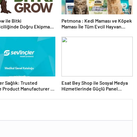
w ile Bitki
Petmona : Kedi Maması ve Köpek
riciliğinde Doğru Ekipman
Maması İle Tüm Evcil Hayvan
 Seçimi
Ürünleri
er Sağlık: Trusted
Esat Bey Shop ile Sosyal Medya
 Product Manufacturer in
Hizmetlerinde Güçlü Panel
Deneyimi