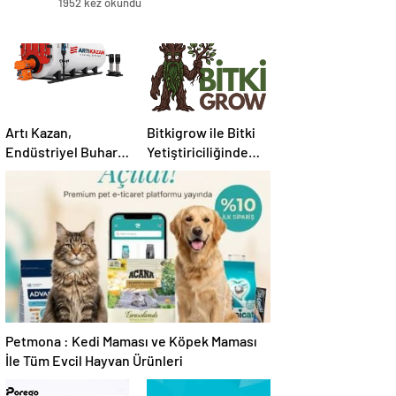
1952 kez okundu
Artı Kazan,
Bitkigrow ile Bitki
Endüstriyel Buhar
Yetiştiriciliğinde
Kazanı
Doğru Ekipman ve
Çözümleriyle
Ürün Seçimi
Üretim Tesislerine
Verimli Sistemler
Sunuyor
Petmona : Kedi Maması ve Köpek Maması
İle Tüm Evcil Hayvan Ürünleri