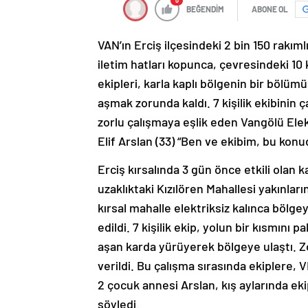
0
BEĞENDİM
ABONE OL
VAN’ın Erciş ilçesindeki 2 bin 150 rakım
iletim hatları kopunca, çevresindeki 10 k
ekipleri, karla kaplı bölgenin bir bölüm
aşmak zorunda kaldı. 7 kişilik ekibinin ç
zorlu çalışmaya eşlik eden Vangölü Ele
Elif Arslan (33) “Ben ve ekibim, bu konu
Erciş kırsalında 3 gün önce etkili olan 
uzaklıktaki Kızılören Mahallesi yakınlar
kırsal mahalle elektriksiz kalınca bölg
edildi. 7 kişilik ekip, yolun bir kısmını 
aşan karda yürüyerek bölgeye ulaştı. Zo
verildi. Bu çalışma sırasında ekiplere, 
2 çocuk annesi Arslan, kış aylarında ek
söyledi.