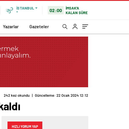
İMSAK'A
İSTANBUL
02:00
KALAN SÜRE
°
Yazarlar
Gazeteler
242 kez okundu
|
Güncelleme: 22 Ocak 2024 12:12
kaldı
HIZLI YORUM YAP