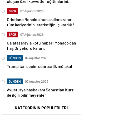
oluşan özel kuvvetler eğitimlerini
başlattı.
SPOR
07 Ağustos 2026
Cristiano Ronaldo’nun akıllara zarar
tüm kariyerinin istatistiğini çıkardık !
SPOR
07 Ağustos 2026
Galatasaray’a kötü haber! Monaco’dan
flaş Onyekuru kararı.
GÜNDEM
07 Ağustos 2026
Trump’tan seçim sonrası ilk mülakat
GÜNDEM
07 Ağustos 2026
Avusturya başbakanı Sebastian Kurz
ile ilgili bilinmeyenler
KATEGORİNİN POPÜLERLERİ