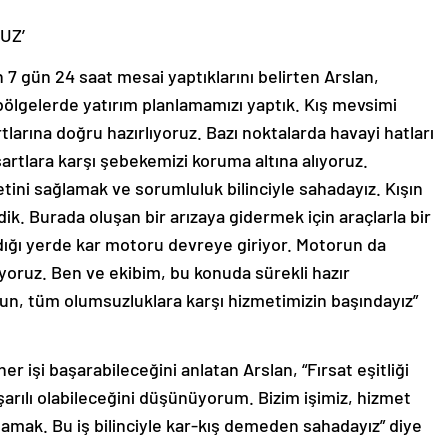
UZ’
 7 gün 24 saat mesai yaptıklarını belirten Arslan,
 bölgelerde yatırım planlamamızı yaptık. Kış mevsimi
larına doğru hazırlıyoruz. Bazı noktalarda havayi hatları
şartlara karşı şebekemizi koruma altına alıyoruz.
ini sağlamak ve sorumluluk bilinciyle sahadayız. Kışın
dik. Burada oluşan bir arızaya gidermek için araçlarla bir
dığı yerde kar motoru devreye giriyor. Motorun da
yoruz. Ben ve ekibim, bu konuda sürekli hazır
n, tüm olumsuzluklara karşı hizmetimizin başındayız”
 işi başarabileceğini anlatan Arslan, “Fırsat eşitliği
şarılı olabileceğini düşünüyorum. Bizim işimiz, hizmet
mak. Bu iş bilinciyle kar-kış demeden sahadayız” diye