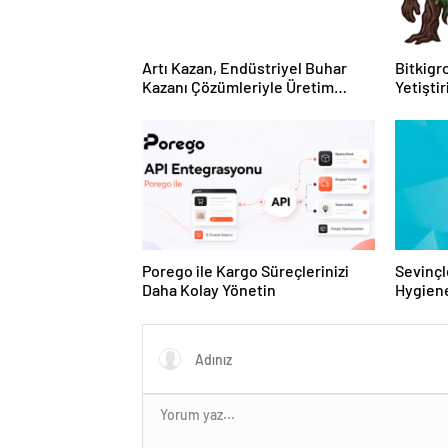
Artı Kazan, Endüstriyel Buhar
Bitkigro
Kazanı Çözümleriyle Üretim
Yetişti
Tesislerine Verimli Sistemler
ve Ürün
Sunuyor
Porego ile Kargo Süreçlerinizi
Sevinçl
Daha Kolay Yönetin
Hygiene
Turkey