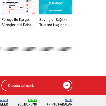
Porego ile Kargo
Sevinçler Sağlık:
Süreçlerinizi Daha
Trusted Hygiene
Kolay Yönetin
Product
Manufacturer in
Turkey
KONOMİ
TRAFİK
CANLI
TELER
YOL DURUMU
KRIPTO PARALAR