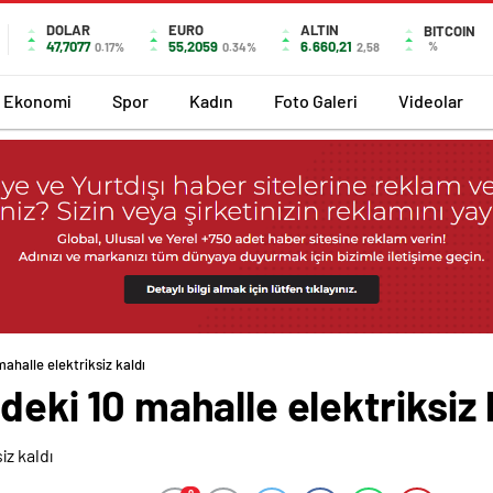
DOLAR
EURO
ALTIN
BITCOIN
47,7077
55,2059
6.660,21
%
0.17%
0.34%
2,58
Ekonomi
Spor
Kadın
Foto Galeri
Videolar
mahalle elektriksiz kaldı
ndeki 10 mahalle elektriksiz 