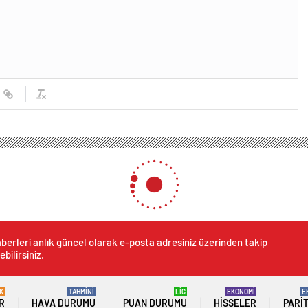
berleri anlık güncel olarak e-posta adresiniz üzerinden takip
ebilirsiniz.
K
TAHMİNİ
LİG
EKONOMİ
E
R
HAVA DURUMU
PUAN DURUMU
HISSELER
PARI