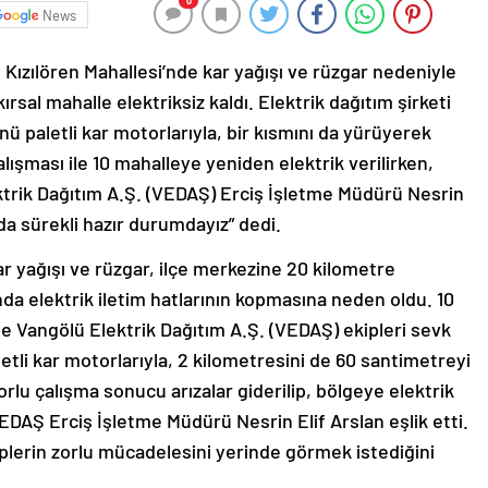
0
News
lı Kızılören Mahallesi’nde kar yağışı ve rüzgar nedeniyle
ırsal mahalle elektriksiz kaldı. Elektrik dağıtım şirketi
ünü paletli kar motorlarıyla, bir kısmını da yürüyerek
alışması ile 10 mahalleye yeniden elektrik verilirken,
ktrik Dağıtım A.Ş. (VEDAŞ) Erciş İşletme Müdürü Nesrin
da sürekli hazır durumdayız” dedi.
kar yağışı ve rüzgar, ilçe merkezine 20 kilometre
ında elektrik iletim hatlarının kopmasına neden oldu. 10
eye Vangölü Elektrik Dağıtım A.Ş. (VEDAŞ) ekipleri sevk
paletli kar motorlarıyla, 2 kilometresini de 60 santimetreyi
rlu çalışma sonucu arızalar giderilip, bölgeye elektrik
VEDAŞ Erciş İşletme Müdürü Nesrin Elif Arslan eşlik etti.
iplerin zorlu mücadelesini yerinde görmek istediğini