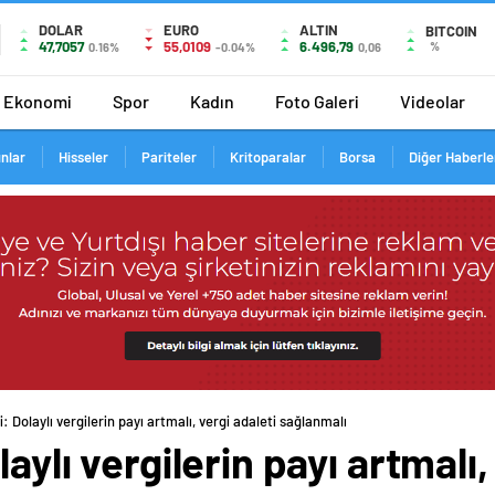
DOLAR
EURO
ALTIN
BITCOIN
47,7057
55,0109
6.496,79
%
0.16%
-0.04%
0,06
Ekonomi
Spor
Kadın
Foto Galeri
Videolar
ınlar
Hisseler
Pariteler
Kritoparalar
Borsa
Diğer Haberle
i: Dolaylı vergilerin payı artmalı, vergi adaleti sağlanmalı
aylı vergilerin payı artmalı,