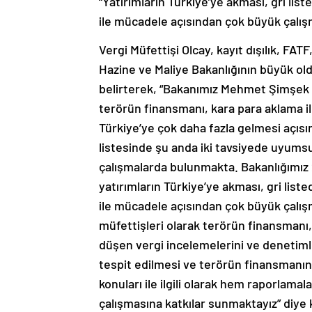
“Yatırımların Türkiye’ye akması, gri li
ile mücadele açısından çok büyük çalış
Vergi Müfettişi Olcay, kayıt dışılık, FA
Hazine ve Maliye Bakanlığının büyük ol
belirterek, “Bakanımız Mehmet Şimşek de
terörün finansmanı, kara para aklama ile 
Türkiye’ye çok daha fazla gelmesi açıs
listesinde şu anda iki tavsiyede uyums
çalışmalarda bulunmakta. Bakanlığımız
yatırımların Türkiye’ye akması, gri lis
ile mücadele açısından çok büyük çalış
müfettişleri olarak terörün finansmanı
düşen vergi incelemelerini ve denetimleri
tespit edilmesi ve terörün finansmanı
konuları ile ilgili olarak hem raporlam
çalışmasına katkılar sunmaktayız” diye