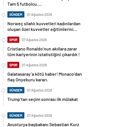
Tam 5 futbolcu….
GÜNDEM
07 Ağustos 2026
Norweç silahlı kuvvetleri kadınlardan
oluşan özel kuvvetler eğitimlerini
başlattı.
SPOR
07 Ağustos 2026
Cristiano Ronaldo’nun akıllara zarar
tüm kariyerinin istatistiğini çıkardık !
SPOR
07 Ağustos 2026
Galatasaray’a kötü haber! Monaco’dan
flaş Onyekuru kararı.
GÜNDEM
07 Ağustos 2026
Trump’tan seçim sonrası ilk mülakat
GÜNDEM
07 Ağustos 2026
Avusturya başbakanı Sebastian Kurz