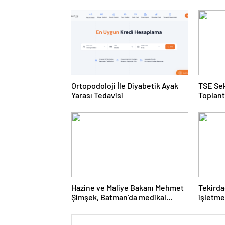
Ortopodoloji İle Diyabetik Ayak
TSE Sek
Yarası Tedavisi
Toplant
Gerçekl
Hazine ve Maliye Bakanı Mehmet
Tekirda
Şimşek, Batman’da medikal
işletme
malzeme üretimi yapacak bir
karşı k
fabrikanın açılışını gerçekleştirdi