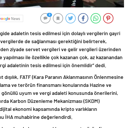
0
News
ide adaletin tesis edilmesi için dolaylı vergilerin gayri
ız vergilerde de sağlanması gerektiğini belirterek,
den ziyade servet vergileri ve gelir vergileri üzerinden
de yapılması ile özellikle çok kazanan çok, az kazanandan
gi adaletinin tesis edilmesi için önemlidir” dedi.
yıt dışılık, FATF (Kara Paranın Aklanmasının Önlenmesine
aklama ve terörün finansmanı konularında Hazine ve
gi gönüllü uyum ve vergi adaleti konusunda önerilerini,
nırda Karbon Düzenleme Mekanizması (SKDM)
dijital ekonomi kapsamında kripto varlıkların
u İHA muhabirine değerlendirdi.