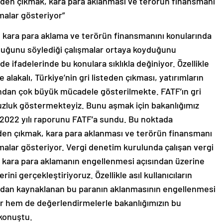
steden çıkmak, kara para aklanması ve terörün finansmanı
malar gösteriyor”
TF, kara para aklama ve terörün finansmanını konularında
duğunu söylediği çalışmalar ortaya koyduğunu
 ifadelerinde bu konulara sıklıkla değiniyor. Özellikle
alakalı, Türkiye’nin gri listeden çıkması, yatırımların
ından çok büyük mücadele gösterilmekte. FATF’ın gri
uzluk göstermekteyiz. Bunu aşmak için bakanlığımız
 2022 yılı raporunu FATF’a sundu. Bu noktada
teden çıkmak, kara para aklanması ve terörün finansmanı
malar gösteriyor. Vergi denetim kurulunda çalışan vergi
, kara para aklamanın engellenmesi açısından üzerine
ni gerçekleştiriyoruz. Özellikle asıl kullanıcıların
ndan kaynaklanan bu paranın aklanmasının engellenmesi
alar hem de değerlendirmelerle bakanlığımızın bu
 konuştu.