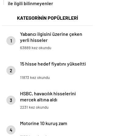
ile ilgili bilinmeyenler
KATEGORİNİN POPÜLERLERİ
Yabancı ilgisini üzerine çeken
yerli hisseler
1
63889 kez okundu
15 hisse hedef fiyatını yükseltti
2
11873 kez okundu
HSBC, havacılık hisselerini
mercek altına aldı
3
2231 kez okundu
Motorine 10 kuruş zam
4