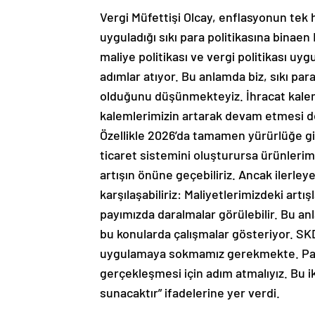
Vergi Müfettişi Olcay, enflasyonun tek 
uyguladığı sıkı para politikasına binaen
maliye politikası ve vergi politikası uyg
adımlar atıyor. Bu anlamda biz, sıkı para
olduğunu düşünmekteyiz. İhracat kalemle
kalemlerimizin artarak devam etmesi d
Özellikle 2026’da tamamen yürürlüğe gi
ticaret sistemini oluşturursa ürünlerimi
artışın önüne geçebiliriz. Ancak ilerle
karşılaşabiliriz: Maliyetlerimizdeki artı
payımızda daralmalar görülebilir. Bu a
bu konularda çalışmalar gösteriyor. SK
uygulamaya sokmamız gerekmekte. Paza
gerçekleşmesi için adım atmalıyız. Bu 
sunacaktır” ifadelerine yer verdi.