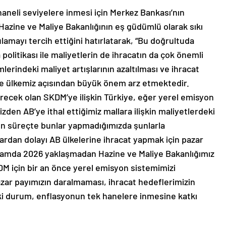
haneli seviyelere inmesi için Merkez Bankası’nın
 Hazine ve Maliye Bakanlığının eş güdümlü olarak sıkı
ulamayı tercih ettiğini hatırlatarak, “Bu doğrultuda
 politikası ile maliyetlerin de ihracatın da çok önemli
rindeki maliyet artışlarının azaltılması ve ihracat
e ülkemiz açısından büyük önem arz etmektedir.
recek olan SKDM’ye ilişkin Türkiye, eğer yerel emisyon
zden AB’ye ithal ettiğimiz mallara ilişkin maliyetlerdeki
yen süreçte bunlar yapmadığımızda şunlarla
şlardan dolayı AB ülkelerine ihracat yapmak için pazar
nlamda 2026 yaklaşmadan Hazine ve Maliye Bakanlığımız
DM için bir an önce yerel emisyon sistemimizi
r payımızın daralmaması, ihracat hedeflerimizin
iki durum, enflasyonun tek hanelere inmesine katkı