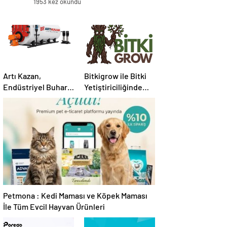
1953 kez okundu
Artı Kazan,
Bitkigrow ile Bitki
Endüstriyel Buhar
Yetiştiriciliğinde
Kazanı
Doğru Ekipman ve
Çözümleriyle
Ürün Seçimi
Üretim Tesislerine
Verimli Sistemler
Sunuyor
Petmona : Kedi Maması ve Köpek Maması
İle Tüm Evcil Hayvan Ürünleri