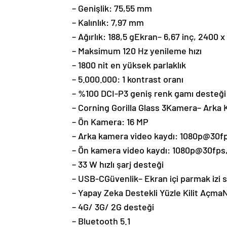
– Genişlik: 75,55 mm
– Kalınlık: 7,97 mm
– Ağırlık: 188,5 gEkran– 6,67 inç, 2400
– Maksimum 120 Hz yenileme hızı
– 1800 nit en yüksek parlaklık
– 5.000.000: 1 kontrast oranı
– %100 DCI-P3 geniş renk gamı desteği
– Corning Gorilla Glass 3Kamera– Ark
– Ön Kamera: 16 MP
– Arka kamera video kaydı: 1080p@30f
– Ön kamera video kaydı: 1080p@30fps,
– 33 W hızlı şarj desteği
– USB-CGüvenlik– Ekran içi parmak izi 
– Yapay Zeka Destekli Yüzle Kilit Açma
– 4G/ 3G/ 2G desteği
– Bluetooth 5.1