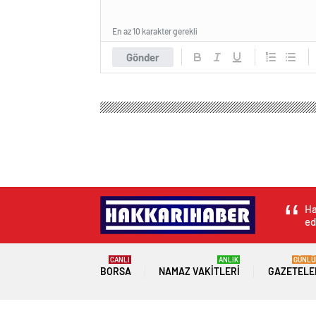
En az 10 karakter gerekli
Gönder
Ha
ed
CANLI
ANLIK
GÜNLÜ
BORSA
NAMAZ VAKITLERI
GAZETELE