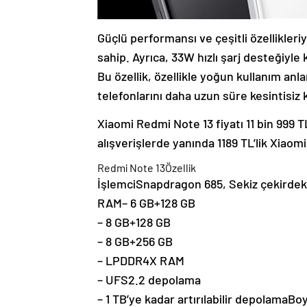
Güçlü performansı ve çeşitli özellikler
sahip. Ayrıca, 33W hızlı şarj desteğiyle ku
Bu özellik, özellikle yoğun kullanım anla
telefonlarını daha uzun süre kesintisiz 
Xiaomi Redmi Note 13 fiyatı 11 bin 999 T
alışverişlerde yanında 1189 TL’lik Xiaomi
Redmi Note 13Özellik
İşlemciSnapdragon 685, Sekiz çekirdek
RAM– 6 GB+128 GB
– 8 GB+128 GB
– 8 GB+256 GB
– LPDDR4X RAM
– UFS2.2 depolama
– 1 TB’ye kadar artırılabilir depolamaB