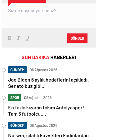
GÖNDER
SON DAKİKA
HABERLERİ
GÜNDEM
08 Ağustos 2026
Joe Biden 6 aylık hedeflerini açıkladı.
Senato buz gibi…
SPOR
08 Ağustos 2026
En fazla kızaran takım Antalyaspor!
Tam 5 futbolcu….
GÜNDEM
08 Ağustos 2026
Norweç silahlı kuvvetleri kadınlardan