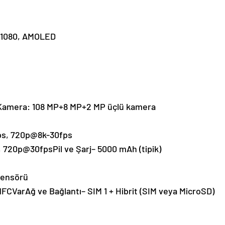
 x 1080, AMOLED
a Kamera: 108 MP+8 MP+2 MP üçlü kamera
ps, 720p@8k-30fps
 720p@30fpsPil ve Şarj– 5000 mAh (tipik)
sensörü
NFCVarAğ ve Bağlantı– SIM 1 + Hibrit (SIM veya MicroSD)