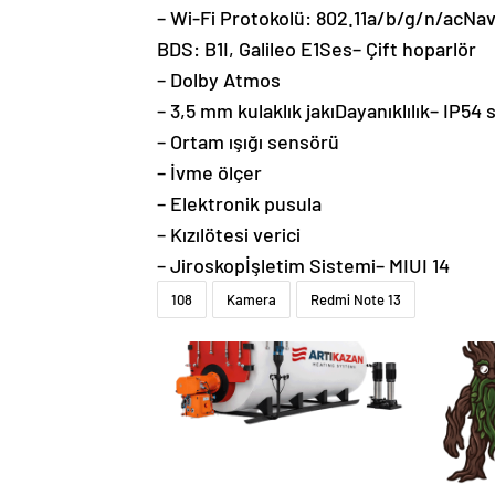
– Wi-Fi Protokolü: 802.11a/b/g/n/acN
BDS: B1I, Galileo E1Ses– Çift hoparlör
– Dolby Atmos
– 3,5 mm kulaklık jakıDayanıklılık– IP54
– Ortam ışığı sensörü
– İvme ölçer
– Elektronik pusula
– Kızılötesi verici
– Jiroskopİşletim Sistemi– MIUI 14
108
Kamera
Redmi Note 13