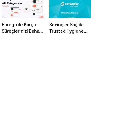
Porego ile Kargo
Sevinçler Sağlık:
Süreçlerinizi Daha
Trusted Hygiene
Kolay Yönetin
Product
Manufacturer in
Turkey