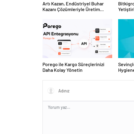
Artı Kazan, Endüstriyel Buhar
Bitkigro
Kazanı Çözümleriyle Üretim
Yetişti
Tesislerine Verimli Sistemler
ve Ürün
Sunuyor
Porego ile Kargo Süreçlerinizi
Sevinçl
Daha Kolay Yönetin
Hygiene
Turkey