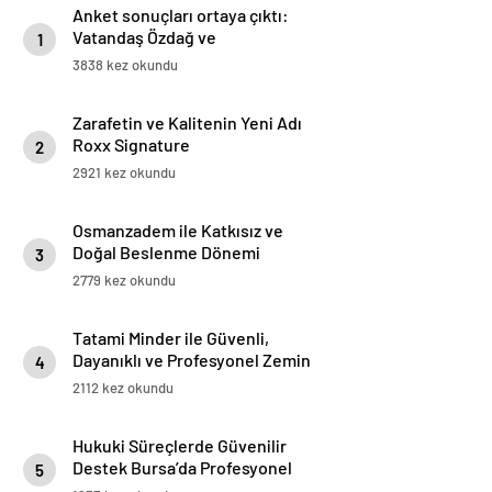
Anket sonuçları ortaya çıktı:
Vatandaş Özdağ ve
1
İmamoğlu’nun tutuklanmasını
3838 kez okundu
yanlış buluyor
Zarafetin ve Kalitenin Yeni Adı
Roxx Signature
2
2921 kez okundu
Osmanzadem ile Katkısız ve
Doğal Beslenme Dönemi
3
2779 kez okundu
Tatami Minder ile Güvenli,
Dayanıklı ve Profesyonel Zemin
4
Çözümleri
2112 kez okundu
Hukuki Süreçlerde Güvenilir
Destek Bursa’da Profesyonel
5
Avukatlık Hizmeti