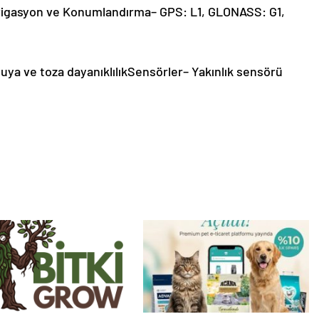
avigasyon ve Konumlandırma– GPS: L1, GLONASS: G1,
 suya ve toza dayanıklılıkSensörler– Yakınlık sensörü