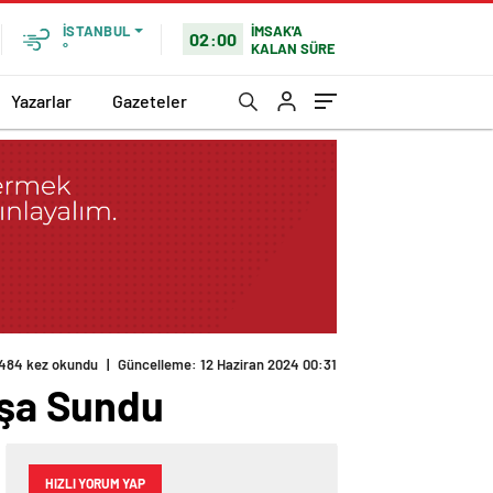
İMSAK'A
İSTANBUL
02:00
KALAN SÜRE
°
Yazarlar
Gazeteler
484 kez okundu
|
Güncelleme: 12 Haziran 2024 00:31
ışa Sundu
HIZLI YORUM YAP