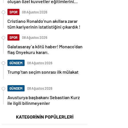
oluşan özel kuvvetler eğitimlerini
başlattı.
SPOR
08 Ağustos 2026
Cristiano Ronaldo’nun akıllara zarar
tüm kariyerinin istatistiğini çıkardık !
SPOR
08 Ağustos 2026
Galatasaray’a kötü haber! Monaco’dan
flaş Onyekuru kararı.
GÜNDEM
08 Ağustos 2026
Trump’tan seçim sonrası ilk mülakat
GÜNDEM
08 Ağustos 2026
Avusturya başbakanı Sebastian Kurz
ile ilgili bilinmeyenler
KATEGORİNİN POPÜLERLERİ