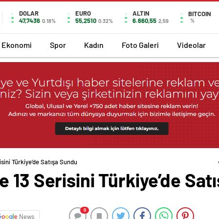
DOLAR
EURO
ALTIN
BITCOIN
47,7436
55,2510
6.660,55
%
0.18%
0.32%
2,59
Ekonomi
Spor
Kadın
Foto Galeri
Videolar
sini Türkiye’de Satışa Sundu
 13 Serisini Türkiye’de Sat
0
News