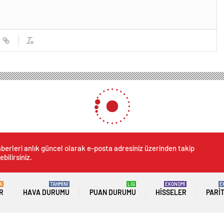
berleri anlık güncel olarak e-posta adresiniz üzerinden takip
ebilirsiniz.
K
TAHMİNİ
LİG
EKONOMİ
E
R
HAVA DURUMU
PUAN DURUMU
HISSELER
PARI