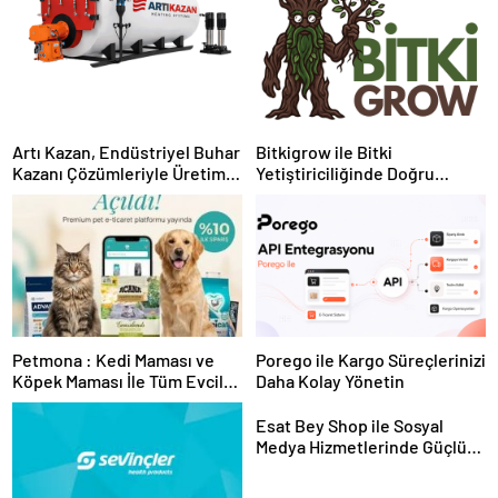
Artı Kazan, Endüstriyel Buhar
Bitkigrow ile Bitki
Kazanı Çözümleriyle Üretim
Yetiştiriciliğinde Doğru
Tesislerine Verimli Sistemler
Ekipman ve Ürün Seçimi
Sunuyor
Petmona : Kedi Maması ve
Porego ile Kargo Süreçlerinizi
Köpek Maması İle Tüm Evcil
Daha Kolay Yönetin
Hayvan Ürünleri
Esat Bey Shop ile Sosyal
Medya Hizmetlerinde Güçlü
Panel Deneyimi