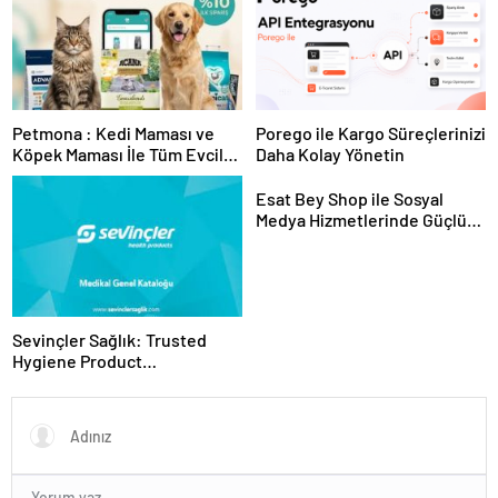
Petmona : Kedi Maması ve
Porego ile Kargo Süreçlerinizi
Köpek Maması İle Tüm Evcil
Daha Kolay Yönetin
Hayvan Ürünleri
Esat Bey Shop ile Sosyal
Medya Hizmetlerinde Güçlü
Panel Deneyimi
Sevinçler Sağlık: Trusted
Hygiene Product
Manufacturer in Turkey