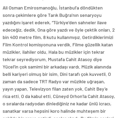
Ali Osman Emirosmanoğlu, İstanbul’a döndükten
sonra çekimlere göre Tarık Buğra’nın senaryoyu
yazdığını işaret ederek, “Türkiye’den sahneler ilave
edeceğiz, dedik. Ona göre yazdı ve öyle çektik onları. 2
bin 400 metre film, 8 kutu kullanmışız. Getirdiklerimizi
Film Kontrol komisyonuna verdik. Filme güzellik katan
müzikler, ilahiler oldu. Hala bu müzikler için tekrar
tekrar seyrediyorum. Mustafa Cahit Atasoy diye
Yücel’in çok samimi bir arkadaşı vardı. Müzik alanında
belli kariyeri olmuş bir isim. Dini tarafı çok kuvvetli. O
zaman da sadece TRT Radyo var müzikle uğraşan,
yayın yapan. Televizyon filan zaten yok. Cahit Bey’e
rica etti. O da kabul etti. Cüneyd Orhon’la Cahit Atasoy,
o sıralarda radyodan dinlediğiniz ne kadar ünlü icracı,
sanatkar varsa hepsini koro halinde muhteşem bir