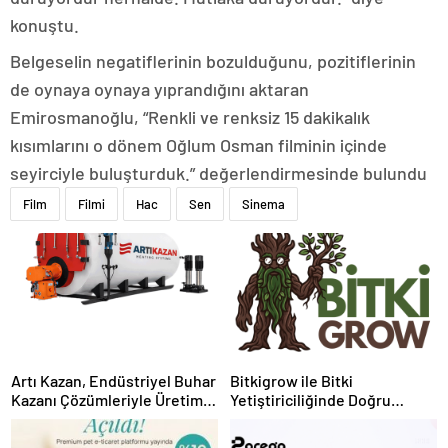
konuştu.
Belgeselin negatiflerinin bozulduğunu, pozitiflerinin
de oynaya oynaya yıprandığını aktaran
Emirosmanoğlu, “Renkli ve renksiz 15 dakikalık
kısımlarını o dönem Oğlum Osman filminin içinde
seyirciyle buluşturduk.” değerlendirmesinde bulundu
Film
Filmi
Hac
Sen
Sinema
Artı Kazan, Endüstriyel Buhar
Bitkigrow ile Bitki
Kazanı Çözümleriyle Üretim
Yetiştiriciliğinde Doğru
Tesislerine Verimli Sistemler
Ekipman ve Ürün Seçimi
Sunuyor