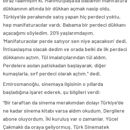
biraz faalmişim ki, Mahmutpaşa’da babamın manifatura
dükkanının altında bir dükkan açmak nasip oldu.
Türkiye’de perakende satış yapan hiç perdeci yoktu,
hep manifaturacılar vardı. Babama bir perdeci dükkanı
açacağımı söyledim. 20’li yaşlarımdayım.
‘Manifaturacılar perde satıyor sen niye açacaksın’ dedi.
İhtisaslaşma olacak dedim ve orada belki de ilk perdeci
dükkanını açtım. Tül imalatçılarından tül aldım.
Perdelere asılan patiskadan başlayarak, diğer
kumaşlarla, sırf perdeci olarak açtım.” dedi.
Emirosmanoğlu, sinemaya ilgisinin o yıllarda
başladığına işaret ederek, şu bilgileri verdi:
“Bir taraftan da sinema merakımdan dolayı Türkiye’de
ne kadar sinema kitabı varsa aldım okudum. Dergilere
abone oluyordum. İki kuruluş var o zamanlar. Yücel
Çakmaklı da oraya geliyormuş. Türk Sinematek