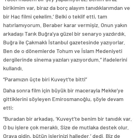
birikimim var, biraz da borç alayım tanıdıklarımdan ve
bir Hac filmi çekelim.’ Belki o teklif etti, tam
hatırlamıyorum. Beraber karar vermişiz. Onun yakın
arkadaşı Tarık Buğra’ya güzel bir senaryo yazdırdık.
Buğra ile Çakmaklı İstanbul gazetesinde yazıyorlar.
Ben de o dönemlerde Tohum ve İslam Medeniyeti
dergilerinde sinema yazıları yazıyordum.” ifadelerini
kullandı.
“Paramızın üçte biri Kuveyt’te bitti”
Daha sonra film için büyük bir macerayla Mekke’ye
gittiklerini söyleyen Emirosmanoğlu, şöyle devam
etti:
“Buradan bir arkadaş, ‘Kuveyt’te benim bir tanıdık var.
O bu işlere çok meraklı. Size de mutlaka destek olur.
Oraya gidin, bütün işlerinizi halleder.’ dedi. Biz de