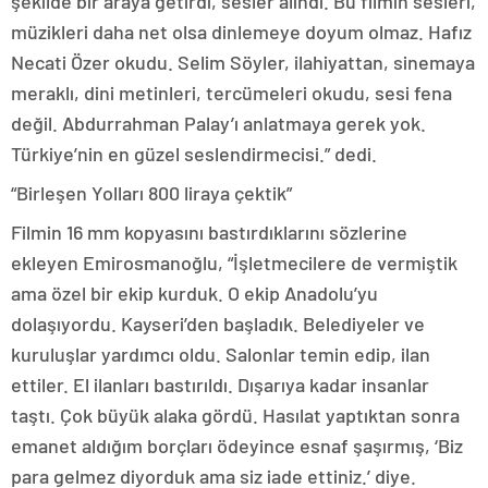
şekilde bir araya getirdi, sesler alındı. Bu filmin sesleri,
müzikleri daha net olsa dinlemeye doyum olmaz. Hafız
Necati Özer okudu. Selim Söyler, ilahiyattan, sinemaya
meraklı, dini metinleri, tercümeleri okudu, sesi fena
değil. Abdurrahman Palay’ı anlatmaya gerek yok.
Türkiye’nin en güzel seslendirmecisi.” dedi.
“Birleşen Yolları 800 liraya çektik”
Filmin 16 mm kopyasını bastırdıklarını sözlerine
ekleyen Emirosmanoğlu, “İşletmecilere de vermiştik
ama özel bir ekip kurduk. O ekip Anadolu’yu
dolaşıyordu. Kayseri’den başladık. Belediyeler ve
kuruluşlar yardımcı oldu. Salonlar temin edip, ilan
ettiler. El ilanları bastırıldı. Dışarıya kadar insanlar
taştı. Çok büyük alaka gördü. Hasılat yaptıktan sonra
emanet aldığım borçları ödeyince esnaf şaşırmış, ‘Biz
para gelmez diyorduk ama siz iade ettiniz.’ diye.