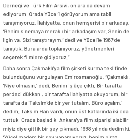
Derneği ve Türk Film Arşivi, onlara da devam
ediyorum. Orada Yücel’i görüyorum ama tabii
tanışmıyoruz. İlahiyatta, onun hemşerisi bir arkadaş,
‘Benim sinemaya meraklı bir arkadaşım var. Senin de
ilgin va. Sizi tanıştırayım.’ dedi ve Yücel’le 1967’de
tanıştık. Buralarda toplanıyoruz, yönetmenleri
seçerek filmlere gidiyoruz.”
Daha sonra Çakmaklı’ya film şirketi kurma teklifinde
bulunduğunu vurgulayan Emirosmanoğlu, “Çakmaklı,
‘Niye olmasın.’ dedi. Benim iş üçe çıktı. Bir tarafta
perdeci dükkanı, bir tarafta ilahiyatta okuyorum, bir
tarafta da ‘Taksim’de bir yer tutalım. Büro açalım.’
dedim. Taksim Han vardı, onun üst katlarında iki oda
tuttuk. Orada başladık. Ankara’ya film siparişi alabilir
miyiz diye gittik bir şey çıkmadı. 1968 yılında dedim ki,
‘Yücel madem bir şey yapamıyoruz, benim biraz