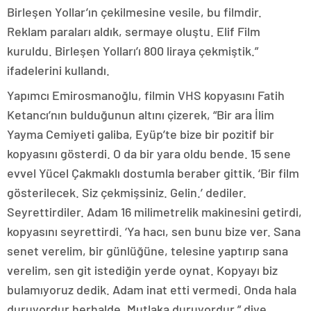
Birleşen Yollar’ın çekilmesine vesile, bu filmdir.
Reklam paraları aldık, sermaye oluştu. Elif Film
kuruldu. Birleşen Yolları’ı 800 liraya çekmiştik.”
ifadelerini kullandı.
Yapımcı Emirosmanoğlu, filmin VHS kopyasını Fatih
Ketancı’nın bulduğunun altını çizerek, “Bir ara İlim
Yayma Cemiyeti galiba, Eyüp’te bize bir pozitif bir
kopyasını gösterdi. O da bir yara oldu bende. 15 sene
evvel Yücel Çakmaklı dostumla beraber gittik. ‘Bir film
gösterilecek. Siz çekmişsiniz. Gelin.’ dediler.
Seyrettirdiler. Adam 16 milimetrelik makinesini getirdi,
kopyasını seyrettirdi. ‘Ya hacı, sen bunu bize ver. Sana
senet verelim, bir günlüğüne, telesine yaptırıp sana
verelim, sen git istediğin yerde oynat. Kopyayı biz
bulamıyoruz dedik. Adam inat etti vermedi. Onda hala
duruyordur herhalde. Mutlaka duruyordur.” diye