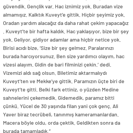
güvendik. Gençlik var. Hac iznimiz yok. Buradan vize
almamışız. Kalktık Kuveyt’e gittik. Hiçbir şeyimiz yok.
Oradan yardım alacağız da daha rahat çekim yapacağız
. Kuveyt’te bir hafta kaldık. Hac yaklaşıyor, bize bir şey
yok. Geliyor, gidiyor adamlar ama hiçbir netice yok.
Birisi acıdı bize, ‘Size bir şey gelmez. Paralarınızı
burada harcıyorsunuz. Ben size yardımcı olayım, hac
vizesi alayım. Gidin de bari filminizi çekin.’ dedi.
Vizemizi aldı sağ olsun. Biletimiz aktarmalıydı
Kuveyt’ten ve Mekke’ye gittik. Paramızın üçte biri de
Kuveyt’te gitti. Belki fark ettiniz, o yüzden Medine
sahnelerini çekemedik. Gidemedik, paramız bitti
çünkü. Yücel de 30 yaşında filan yani çok genç. Ali
Yaver biraz tecrübeli, tanınmış kameramanlardan.
Macera böyle oldu, orda çektik. Geldikten sonra da
burada tamamladık.”