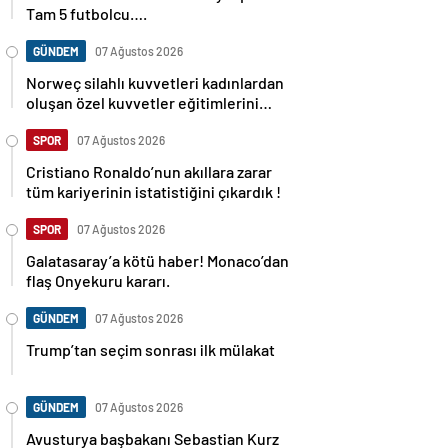
Tam 5 futbolcu….
GÜNDEM
07 Ağustos 2026
Norweç silahlı kuvvetleri kadınlardan
oluşan özel kuvvetler eğitimlerini
başlattı.
SPOR
07 Ağustos 2026
Cristiano Ronaldo’nun akıllara zarar
tüm kariyerinin istatistiğini çıkardık !
SPOR
07 Ağustos 2026
Galatasaray’a kötü haber! Monaco’dan
flaş Onyekuru kararı.
GÜNDEM
07 Ağustos 2026
Trump’tan seçim sonrası ilk mülakat
GÜNDEM
07 Ağustos 2026
Avusturya başbakanı Sebastian Kurz