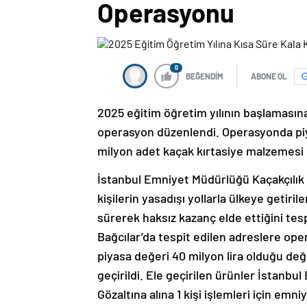
Operasyonu
0
BEĞENDİM
ABONE OL
2025 eğitim öğretim yılının başlamasına 
operasyon düzenlendi. Operasyonda piya
milyon adet kaçak kırtasiye malzemesi el
İstanbul Emniyet Müdürlüğü Kaçakçılık 
kişilerin yasadışı yollarla ülkeye getiri
sürerek haksız kazanç elde ettiğini tesp
Bağcılar’da tespit edilen adreslere op
piyasa değeri 40 milyon lira olduğu değ
geçirildi. Ele geçirilen ürünler İstanb
Gözaltına alına 1 kişi işlemleri için em