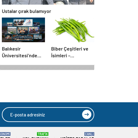
Ustalar çırak bulamıyor
Balıkesir
Biber Çeşitleri ve
Üniversitesi’nde
İsimleri –
gerçekleştirilen
Türkiye’deki Yeşil,
“İlkler”
Kırmızı ve Acı Biber
üniversitenin
Türleri Nelerdir?
geleceğini
şekillendiriyor
KONOMİ
TRAFİK
CANLI