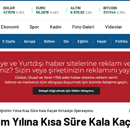
DOLAR
EURO
ALTIN
BITCOIN
47,7079
55,2878
6.675,82
3111144
0.16%
0.49%
2,82
0,70%
Ekonomi
Spor
Kadın
Foto Galeri
Videolar
3.Sayfa
Avrupa
Bülten
Din
Eğitim
Hayat
Politika
ğretim Yılına Kısa Süre Kala Kaçak Kırtasiye Operasyonu
m Yılına Kısa Süre Kala Kaç