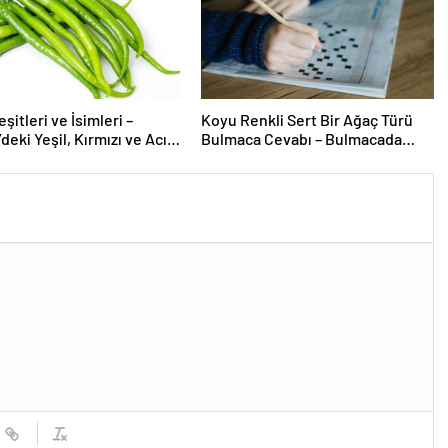
şitleri ve İsimleri –
Koyu Renkli Sert Bir Ağaç Türü
deki Yeşil, Kırmızı ve Acı
Bulmaca Cevabı – Bulmacada
ürleri Nelerdir?
Koyu Renkli Sert Bir Ağaç Türü