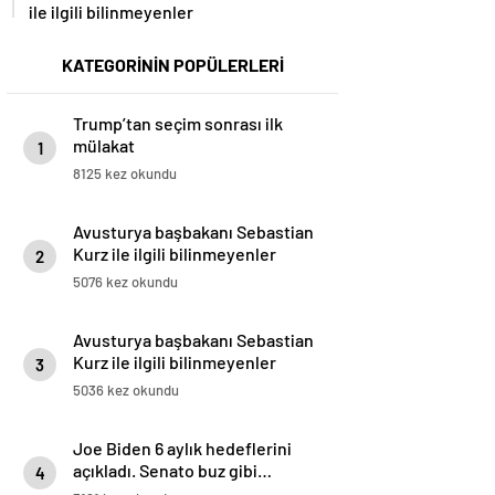
ile ilgili bilinmeyenler
KATEGORİNİN POPÜLERLERİ
Trump’tan seçim sonrası ilk
mülakat
1
8125 kez okundu
Avusturya başbakanı Sebastian
Kurz ile ilgili bilinmeyenler
2
5076 kez okundu
Avusturya başbakanı Sebastian
Kurz ile ilgili bilinmeyenler
3
5036 kez okundu
Joe Biden 6 aylık hedeflerini
açıkladı. Senato buz gibi…
4