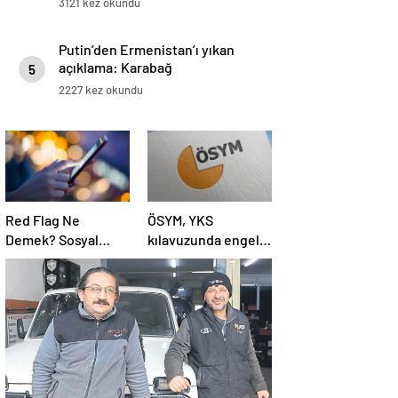
3121 kez okundu
Putin’den Ermenistan’ı yıkan
açıklama: Karabağ
5
Azerbaycan’ın ayrılmaz bir
2227 kez okundu
parçasıdır!
Red Flag Ne
ÖSYM, YKS
Demek? Sosyal
kılavuzunda engelli
Medyada Red Flag
adaylara ilişkin
Ne Anlama Gelir?
sağlık şartlarını
güncelledi