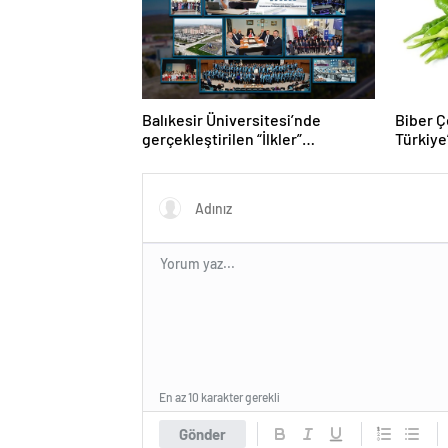
Balıkesir Üniversitesi’nde
Biber Çe
gerçekleştirilen “İlkler”
Türkiye’
üniversitenin geleceğini
Biber T
şekillendiriyor
En az 10 karakter gerekli
Gönder