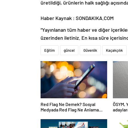
üretildiği, ürünlerin halk sağlığı açısınd
Haber Kaynak : SONDAKIKA.COM
“Yayınlanan tüm haber ve diğer içerikler i
üzerinden iletiniz. En kısa süre içerisin
Eğitim
güncel
Güvenlik
Kaçakçılık
Red Flag Ne Demek? Sosyal
ÖSYM, Y
Medyada Red Flag Ne Anlama
adaylara
Gelir?
güncell