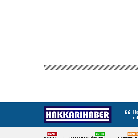
Ha
ed
CANLI
ANLIK
GÜNLÜ