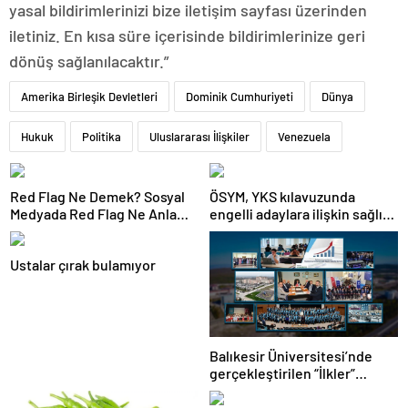
yasal bildirimlerinizi bize iletişim sayfası üzerinden
iletiniz. En kısa süre içerisinde bildirimlerinize geri
dönüş sağlanılacaktır.”
Amerika Birleşik Devletleri
Dominik Cumhuriyeti
Dünya
Hukuk
Politika
Uluslararası İlişkiler
Venezuela
Red Flag Ne Demek? Sosyal
ÖSYM, YKS kılavuzunda
Medyada Red Flag Ne Anlama
engelli adaylara ilişkin sağlık
Gelir?
şartlarını güncelledi
Ustalar çırak bulamıyor
Balıkesir Üniversitesi’nde
gerçekleştirilen “İlkler”
üniversitenin geleceğini
şekillendiriyor