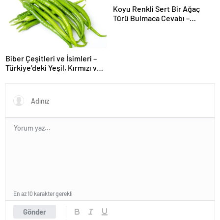
Koyu Renkli Sert Bir Ağaç
Türü Bulmaca Cevabı –
Bulmacada Koyu Renkli Sert
Bir Ağaç Türü
Biber Çeşitleri ve İsimleri –
Türkiye’deki Yeşil, Kırmızı ve
Acı Biber Türleri Nelerdir?
En az 10 karakter gerekli
Gönder