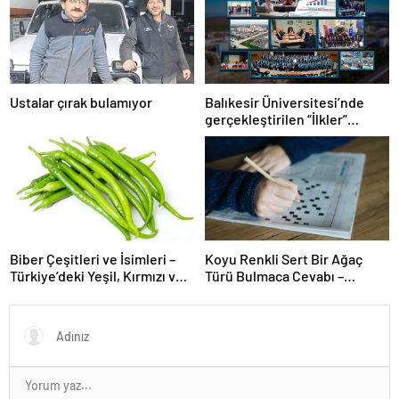
Ustalar çırak bulamıyor
Balıkesir Üniversitesi’nde
gerçekleştirilen “İlkler”
üniversitenin geleceğini
şekillendiriyor
Biber Çeşitleri ve İsimleri –
Koyu Renkli Sert Bir Ağaç
Türkiye’deki Yeşil, Kırmızı ve
Türü Bulmaca Cevabı –
Acı Biber Türleri Nelerdir?
Bulmacada Koyu Renkli Sert
Bir Ağaç Türü