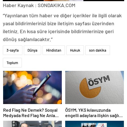
Haber Kaynak : SONDAKIKA.COM
“Yayınlanan tüm haber ve diğer içerikler ile ilgili olarak
yasal bildirimlerinizi bize iletişim sayfası üzerinden
iletiniz. En kısa süre içerisinde bildirimlerinize geri
dönüş sağlanılacaktır.”
3-sayfa
Dünya
Hindistan
Hukuk
son dakika
Toplum
Red Flag Ne Demek? Sosyal
ÖSYM, YKS kılavuzunda
Medyada Red Flag Ne Anlama
engelli adaylara ilişkin sağlık
Gelir?
şartlarını güncelledi