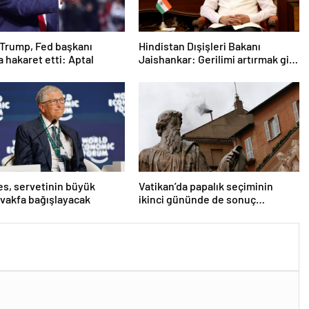
Trump, Fed başkanı
Hindistan Dışişleri Bakanı
a hakaret etti: Aptal
Jaishankar: Gerilimi artırmak gibi
bir niyetimiz yok
tes, servetinin büyük
Vatikan’da papalık seçiminin
 vakfa bağışlayacak
ikinci gününde de sonuç
alınamadı