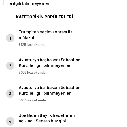
ile ilgili bilinmeyenler
KATEGORİNİN POPÜLERLERİ
Trump’tan seçim sonrası ilk
mülakat
1
8125 kez okundu
Avusturya başbakanı Sebastian
Kurz ile ilgili bilinmeyenler
2
5076 kez okundu
Avusturya başbakanı Sebastian
Kurz ile ilgili bilinmeyenler
3
5036 kez okundu
Joe Biden 6 aylık hedeflerini
açıkladı. Senato buz gibi…
4