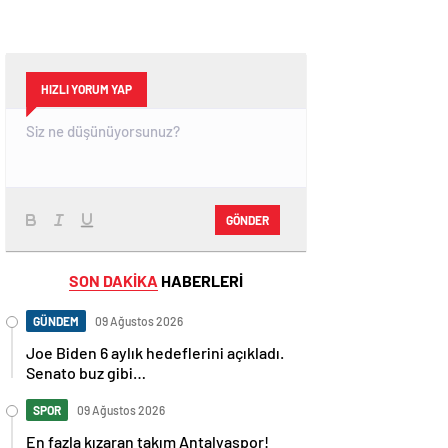
HIZLI YORUM YAP
GÖNDER
SON DAKİKA
HABERLERİ
GÜNDEM
09 Ağustos 2026
Joe Biden 6 aylık hedeflerini açıkladı.
Senato buz gibi…
SPOR
09 Ağustos 2026
En fazla kızaran takım Antalyaspor!