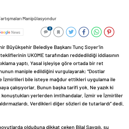
0
News
 İzmir Büyükşehir Belediye Başkanı Tunç Soyer’in
tekliflerinin UKOME tarafından reddedildiği iddiasının
klama yaptı. Yasal işleyişe göre ortada bir ret
nunun maniple edildiğini vurgulayarak; “Dostlar
ve İzmirlileri bile isteye mağdur ettikleri uygulama ile
lmaya çalışıyorlar. Bunun başka tarifi yok. Ne yazık ki
konuştukları yerlerden imtihandalar. İzmir ve İzmirliler
dırmazlardı. Verdikleri diğer sözleri de tutarlardı” dedi.
oyutlarda olduğuna dikkat çeken Bilal Saygılı, şu