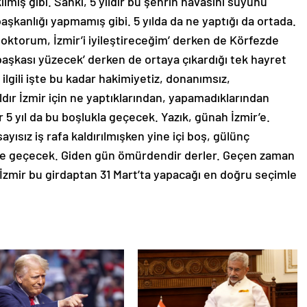
ılmış gibi. Sanki, 5 yıldır bu şehrin havasını suyunu
aşkanlığı yapmamış gibi. 5 yılda da ne yaptığı da ortada.
n doktorum, İzmir’i iyileştireceğim’ derken de Körfezde
şkası yüzecek’ derken de ortaya çıkardığı tek hayret
e ilgili işte bu kadar hakimiyetiz, donanımsız,
ldır İzmir için ne yaptıklarından, yapamadıklarından
r 5 yıl da bu boşlukla geçecek. Yazık, günah İzmir’e.
ısız iş rafa kaldırılmışken yine içi boş, gülünç
iyle geçecek. Giden gün ömürdendir derler. Geçen zaman
e İzmir bu girdaptan 31 Mart’ta yapacağı en doğru seçimle