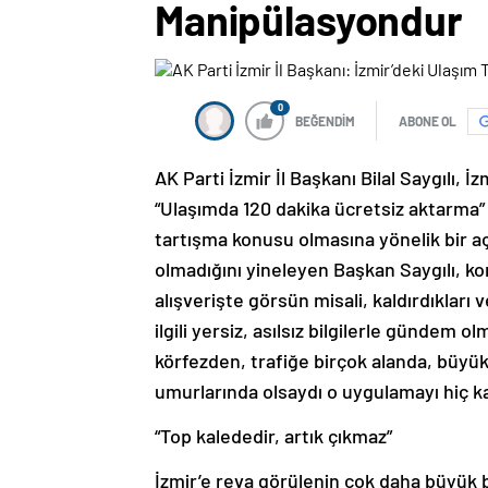
Manipülasyondur
0
BEĞENDİM
ABONE OL
AK Parti İzmir İl Başkanı Bilal Saygılı,
“Ulaşımda 120 dakika ücretsiz aktarma” 
tartışma konusu olmasına yönelik bir açı
olmadığını yineleyen Başkan Saygılı, ko
alışverişte görsün misali, kaldırdıkları 
ilgili yersiz, asılsız bilgilerle gündem o
körfezden, trafiğe birçok alanda, büyük 
umurlarında olsaydı o uygulamayı hiç kal
“Top kalededir, artık çıkmaz”
İzmir’e reva görülenin çok daha büyük b