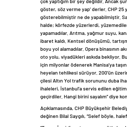
çok yaptığım bir şey değildir. Ancak ş
göster, söz verme yap’ derler. CHP 25 yı
gösterebilmiştir ne de yapabilmiştir. S
halde; körfezde yüzerlerdi, yüzemediler. 
yapamadılar. Arıtma, yağmur suyu, kanal
ibaret kaldı. Kentsel dönüşümü, tartışm
boyu yol alamadılar. Opera binasının ak
oto yolu, viyadükleri askıda bekliyor
için milyonlar ödenerek Manisa’ya taşın
heyelan tehlikesi sürüyor. 200’ün üzeri
çilesi Altın Yol trafik sorununu duba i
ihaleleri, İstanbul’a servis edilen eğitim
geçirdiler. Hangi birini sayalım” diye ko
Açıklamasında, CHP Büyükşehir Belediy
değinen Bilal Saygılı, “Selef böyle, hale