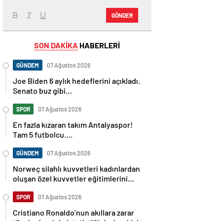
GÖNDER
SON DAKİKA
HABERLERİ
GÜNDEM
07 Ağustos 2026
Joe Biden 6 aylık hedeflerini açıkladı.
Senato buz gibi…
SPOR
07 Ağustos 2026
En fazla kızaran takım Antalyaspor!
Tam 5 futbolcu….
GÜNDEM
07 Ağustos 2026
Norweç silahlı kuvvetleri kadınlardan
oluşan özel kuvvetler eğitimlerini
başlattı.
SPOR
07 Ağustos 2026
Cristiano Ronaldo’nun akıllara zarar