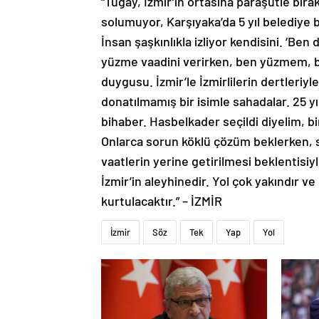
“Tugay, İzmir’in ortasına paraşütle bırak
solumuyor, Karşıyaka’da 5 yıl belediye b
İnsan şaşkınlıkla izliyor kendisini. ‘Be
yüzme vaadini verirken, ben yüzmem, ba
duygusu. İzmir’le İzmirlilerin dertleriyl
donatılmamış bir isimle sahadalar. 25 yı
bihaber. Hasbelkader seçildi diyelim, bi
Onlarca sorun köklü çözüm beklerken, say
vaatlerin yerine getirilmesi beklentis
İzmir’in aleyhinedir. Yol çok yakındır v
kurtulacaktır.” – İZMİR
İzmir
Söz
Tek
Yap
Yol