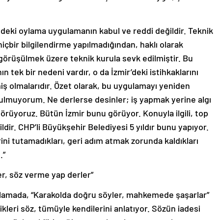
deki oylama uygulamanın kabul ve reddi değildir. Teknik
 hiçbir bilgilendirme yapılmadığından, haklı olarak
 görüşülmek üzere teknik kurula sevk edilmiştir. Bu
n tek bir nedeni vardır, o da İzmir’deki istihkaklarını
ş olmalarıdır. Özet olarak, bu uygulamayı yeniden
ulmuyorum. Ne derlerse desinler; iş yapmak yerine algı
görüyoruz. Bütün İzmir bunu görüyor. Konuyla ilgili, top
dir. CHP’li Büyükşehir Belediyesi 5 yıldır bunu yapıyor.
ni tutamadıkları, geri adım atmak zorunda kaldıkları
.”
, söz verme yap derler”
çıklamada, “Karakolda doğru söyler, mahkemede şaşarlar”
ikleri söz, tümüyle kendilerini anlatıyor. Sözün iadesi