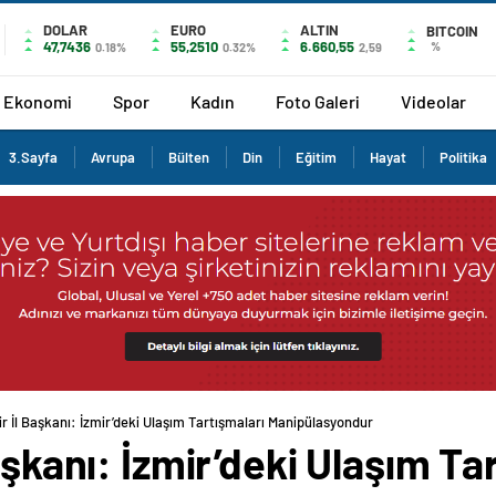
DOLAR
EURO
ALTIN
BITCOIN
47,7436
55,2510
6.660,55
%
0.18%
0.32%
2,59
Ekonomi
Spor
Kadın
Foto Galeri
Videolar
3.Sayfa
Avrupa
Bülten
Din
Eğitim
Hayat
Politika
ir İl Başkanı: İzmir’deki Ulaşım Tartışmaları Manipülasyondur
aşkanı: İzmir’deki Ulaşım Ta