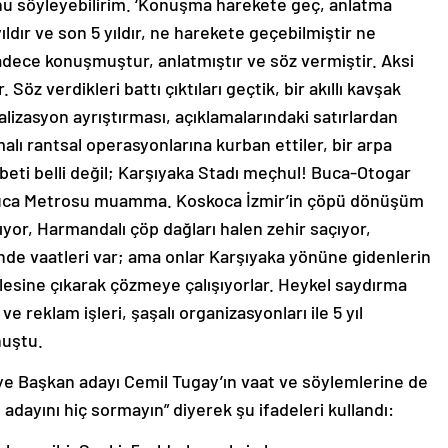
unu söyleyebilirim. ‘Konuşma harekete geç, anlatma
ldır ve son 5 yıldır, ne harekete geçebilmiştir ne
adece konuşmuştur, anlatmıştır ve söz vermiştir. Aksi
Söz verdikleri battı çıktıları geçtik, bir akıllı kavşak
izasyon ayrıştırması, açıklamalarındaki satırlardan
alı rantsal operasyonlarına kurban ettiler, bir arpa
ıbeti belli değil; Karşıyaka Stadı meçhul! Buca-Otogar
. Buca Metrosu muamma. Koskoca İzmir’in çöpü dönüşüm
ıyor, Harmandalı çöp dağları halen zehir saçıyor,
nde vaatleri var; ama onlar Karşıyaka yönüne gidenlerin
halesine çıkarak çözmeye çalışıyorlar. Heykel saydırma
 ve reklam işleri, şaşalı organizasyonları ile 5 yıl
nuştu.
e Başkan adayı Cemil Tugay’ın vaat ve söylemlerine de
f adayını hiç sormayın” diyerek şu ifadeleri kullandı: