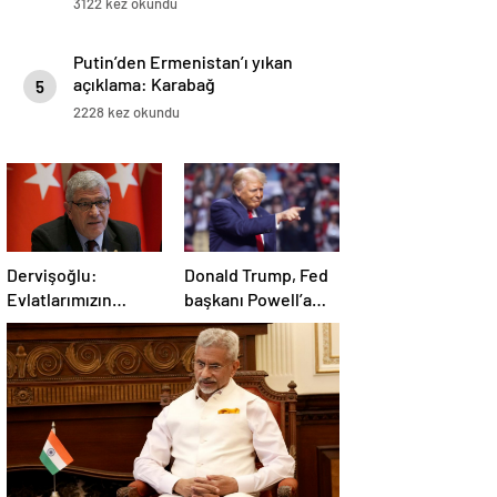
3122 kez okundu
Putin’den Ermenistan’ı yıkan
açıklama: Karabağ
5
Azerbaycan’ın ayrılmaz bir
2228 kez okundu
parçasıdır!
Dervişoğlu:
Donald Trump, Fed
Evlatlarımızın
başkanı Powell’a
haklarını
hakaret etti: Aptal
savunacağım