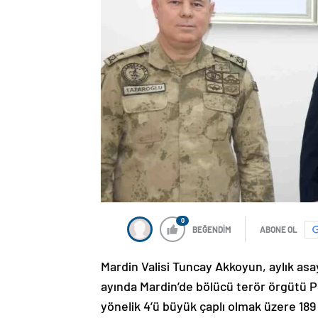
0
BEĞENDİM
ABONE OL
Mardin Valisi Tuncay Akkoyun, aylık as
ayında Mardin’de bölücü terör örgütü 
yönelik 4’ü büyük çaplı olmak üzere 18