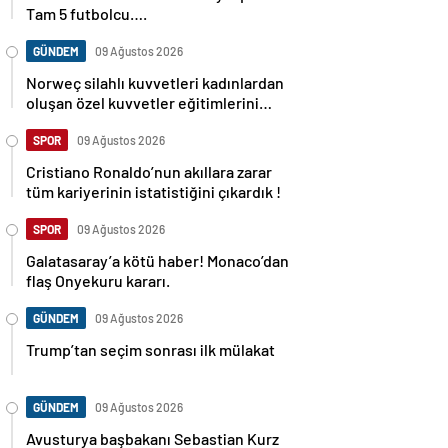
Tam 5 futbolcu….
GÜNDEM
09 Ağustos 2026
Norweç silahlı kuvvetleri kadınlardan
oluşan özel kuvvetler eğitimlerini
başlattı.
SPOR
09 Ağustos 2026
Cristiano Ronaldo’nun akıllara zarar
tüm kariyerinin istatistiğini çıkardık !
SPOR
09 Ağustos 2026
Galatasaray’a kötü haber! Monaco’dan
flaş Onyekuru kararı.
GÜNDEM
09 Ağustos 2026
Trump’tan seçim sonrası ilk mülakat
GÜNDEM
09 Ağustos 2026
Avusturya başbakanı Sebastian Kurz