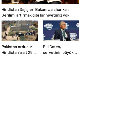
Hindistan Dışişleri Bakanı Jaishankar:
Gerilimi artırmak gibi bir niyetimiz yok
Pakistan ordusu:
Bill Gates,
Hindistan’a ait 25
servetinin büyük
İHA etkisiz hale
kısmını vakfa
getirildi
bağışlayacak