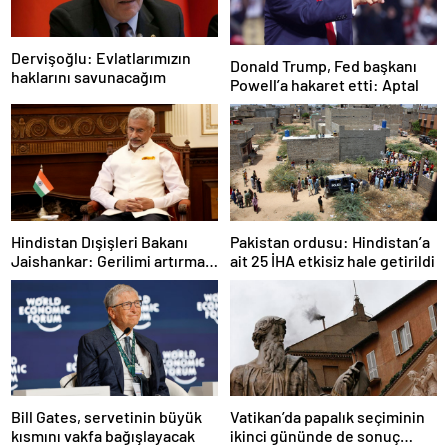
Dervişoğlu: Evlatlarımızın
Donald Trump, Fed başkanı
haklarını savunacağım
Powell’a hakaret etti: Aptal
Hindistan Dışişleri Bakanı
Pakistan ordusu: Hindistan’a
Jaishankar: Gerilimi artırmak
ait 25 İHA etkisiz hale getirildi
gibi bir niyetimiz yok
Bill Gates, servetinin büyük
Vatikan’da papalık seçiminin
kısmını vakfa bağışlayacak
ikinci gününde de sonuç