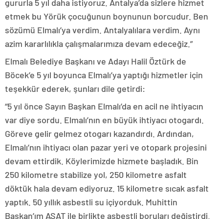
gururla 5 yıl daha istiyoruz. Antalya’da sizlere hizmet
etmek bu Yörük çocuğunun boynunun borcudur. Ben
sözümü Elmalı’ya verdim. Antalyalılara verdim. Aynı
azim kararlılıkla çalışmalarımıza devam edeceğiz.”
Elmalı Belediye Başkanı ve Adayı Halil Öztürk de
Böcek’e 5 yıl boyunca Elmalı’ya yaptığı hizmetler için
teşekkür ederek, şunları dile getirdi:
“5 yıl önce Sayın Başkan Elmalı’da en acil ne ihtiyacın
var diye sordu. Elmalı’nın en büyük ihtiyacı otogardı.
Göreve gelir gelmez otogarı kazandırdı. Ardından,
Elmalı’nın ihtiyacı olan pazar yeri ve otopark projesini
devam ettirdik. Köylerimizde hizmete başladık. Bin
250 kilometre stabilize yol, 250 kilometre asfalt
döktük hala devam ediyoruz. 15 kilometre sıcak asfalt
yaptık. 50 yıllık asbestli su içiyorduk. Muhittin
Başkan’ım ASAT ile birlikte asbestli boruları değiştirdi.