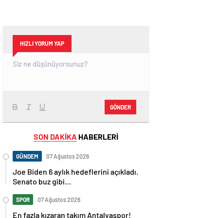
HIZLI YORUM YAP
GÖNDER
SON DAKİKA
HABERLERİ
GÜNDEM
07 Ağustos 2026
Joe Biden 6 aylık hedeflerini açıkladı.
Senato buz gibi…
SPOR
07 Ağustos 2026
En fazla kızaran takım Antalyaspor!