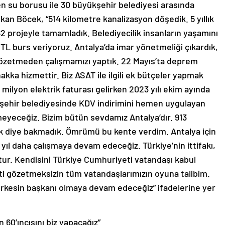
ilen su borusu ile 30 büyükşehir belediyesi arasında
aşkan Böcek, “514 kilometre kanalizasyon döşedik. 5 yıllık
 182 projeyle tamamladık. Belediyecilik insanların yaşamını
 TL burs veriyoruz. Antalya’da imar yönetmeliği çıkardık,
gözetmeden çalışmamızı yaptık. 22 Mayıs’ta deprem
akka hizmettir. Biz ASAT ile ilgili ek bütçeler yapmak
 milyon elektrik faturası gelirken 2023 yılı ekim ayında
ükşehir belediyesinde KDV indirimini hemen uygulayan
meyeceğiz. Bizim bütün sevdamız Antalya’dır. 913
ık diye bakmadık. Ömrümü bu kente verdim. Antalya için
5 yıl daha çalışmaya devam edeceğiz. Türkiye’nin ittifakı,
ştur. Kendisini Türkiye Cumhuriyeti vatandaşı kabul
ti gözetmeksizin tüm vatandaşlarımızın oyuna talibim.
erkesin başkanı olmaya devam edeceğiz” ifadelerine yer
 60’ıncısını biz yapacağız”