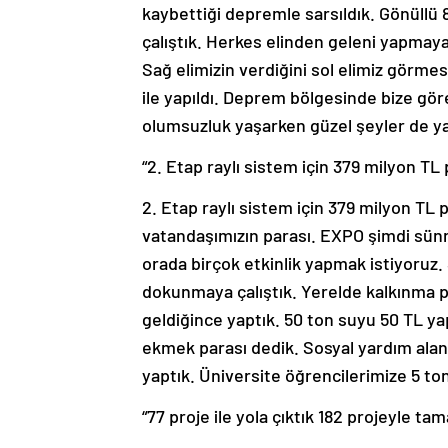
kaybettiği depremle sarsıldık. Gönüllü 8
çalıştık. Herkes elinden geleni yapmaya ç
Sağ elimizin verdiğini sol elimiz görmes
ile yapıldı. Deprem bölgesinde bize görev
olumsuzluk yaşarken güzel şeyler de yaşa
“2. Etap raylı sistem için 379 milyon TL
2. Etap raylı sistem için 379 milyon TL 
vatandaşımızın parası. EXPO şimdi sünn
orada birçok etkinlik yapmak istiyoruz. S
dokunmaya çalıştık. Yerelde kalkınma p
geldiğince yaptık. 50 ton suyu 50 TL ya
ekmek parası dedik. Sosyal yardım alan
yaptık. Üniversite öğrencilerimize 5 to
“77 proje ile yola çıktık 182 projeyle ta