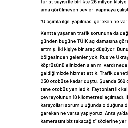
turist sayısı ile birlikte 26 milyon kiş
ama görülmeyen şeyleri yapmaya çalıştı
“Ulaşımla ilgili yapılması gereken ne va
Kentte yaşanan trafik sorununa da değin
günden bugüne TÜİK açıklamasına göre n
artmış. İki kişiye bir araç düşüyor. Bun
bölgesinden gelenler yok. Rus ve Ukrayn
köprüsünü elinizden alan mı vardı nede
geldiğimizde hizmet ettik. Trafik denet
250 otobüse kadar duştu. Şuanda 569 ot
tane otobüs yeniledik. Faytonları ilk kal
çevreyolunun 18 kilometresi açılmadı. 
karayolları sorumluluğunda olduğuna dair
gereken ne varsa yapıyoruz. Antalya’da 
kamerasını biz takacağız” sözlerine yer 