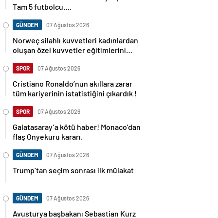
Tam 5 futbolcu….
GÜNDEM
07 Ağustos 2026
Norweç silahlı kuvvetleri kadınlardan
oluşan özel kuvvetler eğitimlerini
başlattı.
SPOR
07 Ağustos 2026
Cristiano Ronaldo’nun akıllara zarar
tüm kariyerinin istatistiğini çıkardık !
SPOR
07 Ağustos 2026
Galatasaray’a kötü haber! Monaco’dan
flaş Onyekuru kararı.
GÜNDEM
07 Ağustos 2026
Trump’tan seçim sonrası ilk mülakat
GÜNDEM
07 Ağustos 2026
Avusturya başbakanı Sebastian Kurz