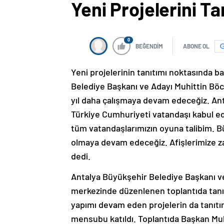
Yeni Projelerini Tan
0
BEĞENDİM
ABONE OL
Yeni projelerinin tanıtımı noktasında b
Belediye Başkanı ve Adayı Muhittin Böcek
yıl daha çalışmaya devam edeceğiz. Anta
Türkiye Cumhuriyeti vatandaşı kabul ed
tüm vatandaşlarımızın oyuna talibim. B
olmaya devam edeceğiz. Afişlerimize za
dedi.
Antalya Büyükşehir Belediye Başkanı ve
merkezinde düzenlenen toplantıda tanıtt
yapımı devam eden projelerin da tanıtım
mensubu katıldı. Toplantıda Başkan Muhi