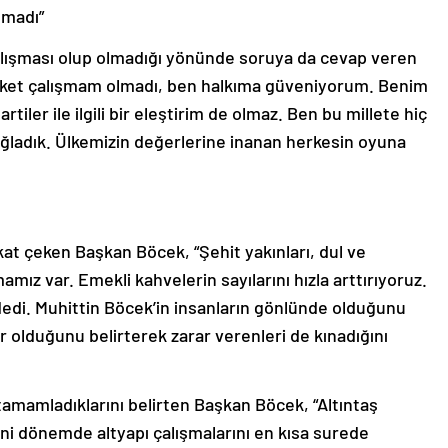
lmadı”
alışması olup olmadığı yönünde soruya da cevap veren
nket çalışmam olmadı, ben halkıma güveniyorum. Benim
artiler ile ilgili bir eleştirim de olmaz. Ben bu millete hiç
ağladık. Ülkemizin değerlerine inanan herkesin oyuna
at çeken Başkan Böcek, “Şehit yakınları, dul ve
ışmamız var. Emekli kahvelerin sayılarını hızla arttırıyoruz.
 dedi. Muhittin Böcek’in insanların gönlünde olduğunu
r olduğunu belirterek zarar verenleri de kınadığını
tamamladıklarını belirten Başkan Böcek, “Altıntaş
Yeni dönemde altyapı çalışmalarını en kısa surede