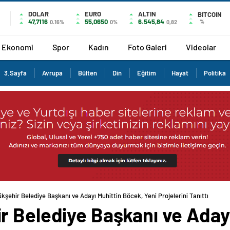
DOLAR
EURO
ALTIN
BITCOIN
47,7116
55,0650
6.545,84
%
0.16%
0%
0,82
Ekonomi
Spor
Kadın
Foto Galeri
Videolar
3.Sayfa
Avrupa
Bülten
Din
Eğitim
Hayat
Politika
kşehir Belediye Başkanı ve Adayı Muhittin Böcek, Yeni Projelerini Tanıttı
r Belediye Başkanı ve Adayı