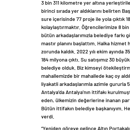
3 bin 311 kilometre yer altına yerleştir
birinci sırada yer aldıklarını belirten B
sure içerisinde 77 proje ile yola çıktık
kolaylaştırmaktır. Öğrencilerimize 8 bin
bütün arkadaşlarımızla belediye farkı 
mastır planını başlattım. Halka hizmet h
zorunda kaldık. 2022 yılı ekim ayında 35
184 milyona çıktı. Su satışımız 30 büy
belediye olduk. Biz kimseyi ötekileştir
mahallemizde bir mahallede kaç oy ald
liyakatli arkadaşlarımla azimle gururla 
Antalya’da Antalya’nın ittifakı kurulmu
eden, ülkemizin değerlerine inanan par
Bütün ittifakın belediye başkanıyım. H
verdi.
“Yeniden göreve gelince Altın Portakalın