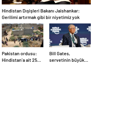
Hindistan Dışişleri Bakanı Jaishankar:
Gerilimi artırmak gibi bir niyetimiz yok
Pakistan ordusu:
Bill Gates,
Hindistan’a ait 25
servetinin büyük
İHA etkisiz hale
kısmını vakfa
getirildi
bağışlayacak