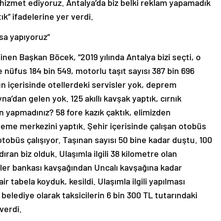
iye hizmet ediyoruz. Antalya’da biz belki reklam yapamadık
k” ifadelerine yer verdi.
rsa yapıyoruz”
en Başkan Böcek, “2019 yılında Antalya bizi seçti, o
üfus 184 bin 549, motorlu taşıt sayısı 387 bin 696
un içerisinde otellerdeki servisler yok, deprem
a’dan gelen yok. 125 akıllı kavşak yaptık, cırnık
n yapmadınız? 58 fore kazık çaktık, elimizden
leme merkezini yaptık. Şehir içerisinde çalışan otobüs
obüs çalışıyor. Taşınan sayısı 50 bine kadar duştu. 100
dıran biz olduk. Ulaşımla ilgili 38 kilometre olan
İller bankası kavşağından Uncalı kavşağına kadar
 tabela koyduk, kesildi. Ulaşımla ilgili yapılması
belediye olarak taksicilerin 6 bin 300 TL tutarındaki
verdi.