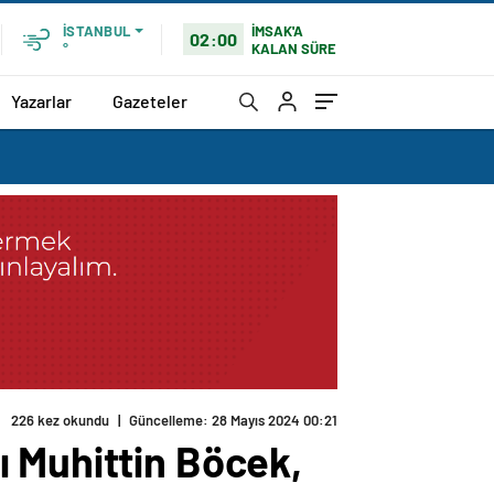
İMSAK'A
İSTANBUL
02:00
KALAN SÜRE
°
Yazarlar
Gazeteler
 Muhittin Böcek,