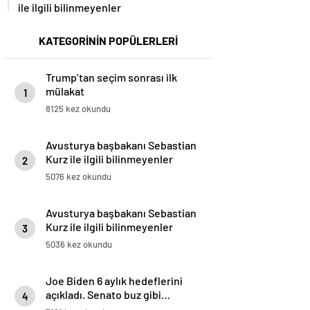
ile ilgili bilinmeyenler
KATEGORİNİN POPÜLERLERİ
Trump’tan seçim sonrası ilk
mülakat
1
8125 kez okundu
Avusturya başbakanı Sebastian
Kurz ile ilgili bilinmeyenler
2
5076 kez okundu
Avusturya başbakanı Sebastian
Kurz ile ilgili bilinmeyenler
3
5036 kez okundu
Joe Biden 6 aylık hedeflerini
açıkladı. Senato buz gibi…
4