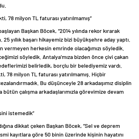
du.
kti, 78 milyon TL faturası yatırılmamış”
başlayan Başkan Böcek, “2014 yılında rekor kırarak
 25 yıllık başarı hikayemiz bizi büyükşehre aday yaptı.
 vermeyen herkesin emrinde olacağımızı söyledik.
eğimizi söyledik. Antalya’mıza bizden önce çivi çakan
deflerimizi belirledik, borçlu bir belediyemiz vardı.
ti, 78 milyon TL faturası yatırılmamış. Hiçbir
cezalandırmadık. Bu düşünceyle 28 arkadaşımız disiplin
nda bütün çalışma arkadaşlarımızla görevimize devam
sini istemedik”
ndığına dikkat çeken Başkan Böcek, “Sel ve deprem
resmi kayıtlara göre 50 binin üzerinde kişinin hayatını