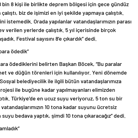
 bin 8 kişi ile birlikte deprem bölgesi için gece gündüz
alıştı, biz de işimizi en iyi şekilde yapmaya çalıştık.
ini istemedik. Orada yapılanlar vatandaşlarımızın parası
 verilen yerlerde çalıştık. 5 yıl içerisinde birçok
dık. Festival sayısını 8’e çıkardık” dedi.
 para ödedik”
para ödediklerini belirten Başkan Böcek, “Bu paralar
et ve düğün törenleri için kullanılıyor. Yeni dönemde
osyal belediyecilik ile ilgili bütün vatandaşlarımıza
rojesi ile bugüne kadar yapılmayanları elimizden
ptık. Türkiye’de en ucuz suyu veriyoruz, 5 ton su bir
 vatandaşlarımızın 10 tona kadar suyunu ücretsiz
n suyu bedava yaptık, şimdi 10 tona çıkaracağız” dedi.
mamladık”