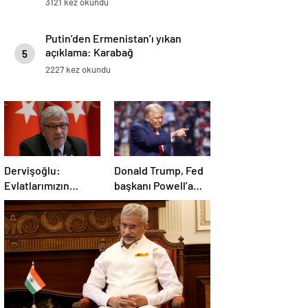
3121 kez okundu
Putin’den Ermenistan’ı yıkan
açıklama: Karabağ
5
Azerbaycan’ın ayrılmaz bir
2227 kez okundu
parçasıdır!
Dervişoğlu:
Donald Trump, Fed
Evlatlarımızın
başkanı Powell’a
haklarını
hakaret etti: Aptal
savunacağım