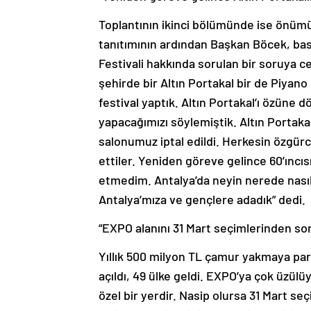
Toplantının ikinci bölümünde ise önümüzd
tanıtımının ardından Başkan Böcek, bası
Festivali hakkında sorulan bir soruya 
şehirde bir Altın Portakal bir de Piyano
festival yaptık. Altın Portakal’ı özüne dö
yapacağımızı söylemiştik. Altın Portakal 4 
salonumuz iptal edildi. Herkesin özgürc
ettiler. Yeniden göreve gelince 60’ıncı
etmedim. Antalya’da neyin nerede nasıl 
Antalya’mıza ve gençlere adadık” dedi.
“EXPO alanını 31 Mart seçimlerinden so
Yıllık 500 milyon TL çamur yakmaya para
açıldı, 49 ülke geldi. EXPO’ya çok üzü
özel bir yerdir. Nasip olursa 31 Mart s