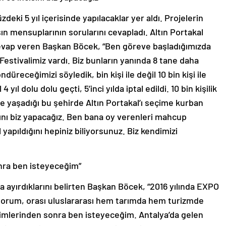
eki 5 yıl içerisinde yapılacaklar yer aldı. Projelerin
n mensuplarının sorularını cevapladı. Altın Portakal
cevap veren Başkan Böcek, “Ben göreve başladığımızda
 Festivalimiz vardı. Biz bunların yanında 8 tane daha
ndüreceğimizi söyledik, bin kişi ile değil 10 bin kişi ile
yıl dolu dolu geçti, 5’inci yılda iptal edildi. 10 bin kişilik
e yaşadığı bu şehirde Altın Portakal’ı seçime kurban
sını biz yapacağız. Ben bana oy verenleri mahcup
yapıldığını hepiniz biliyorsunuz. Biz kendimizi
nra ben isteyeceğim”
 ayırdıklarını belirten Başkan Böcek, “2016 yılında EXPO
lüyorum, orası uluslararası hem tarımda hem turizmde
eçimlerinden sonra ben isteyeceğim. Antalya’da gelen