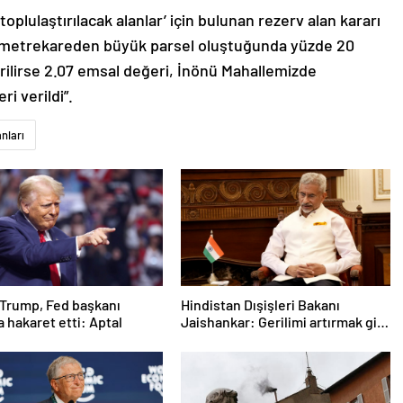
oplulaştırılacak alanlar’ için bulunan rezerv alan kararı
00 metrekareden büyük parsel oluştuğunda yüzde 20
irilirse 2.07 emsal değeri, İnönü Mahallemizde
i verildi”.
anları
Trump, Fed başkanı
Hindistan Dışişleri Bakanı
a hakaret etti: Aptal
Jaishankar: Gerilimi artırmak gibi
bir niyetimiz yok