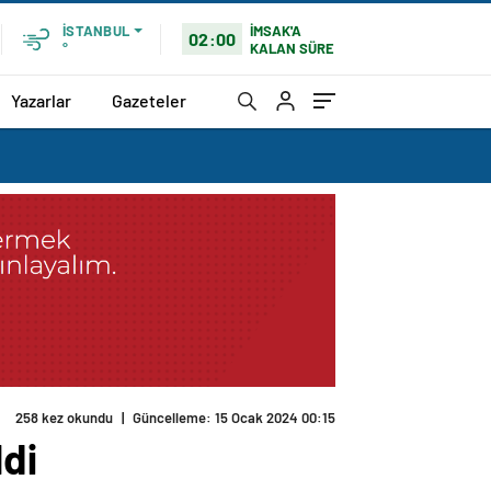
İMSAK'A
İSTANBUL
02:00
KALAN SÜRE
°
Yazarlar
Gazeteler
258 kez okundu
|
Güncelleme: 15 Ocak 2024 00:15
ldi