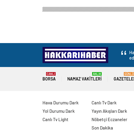
Ha
ed
CANLI
ANLIK
GÜNLÜ
BORSA
NAMAZ VAKITLERI
GAZETELE
Hava Durumu Dark
Canlı Tv Dark
Yol Durumu Dark
Yayın Akışları Dark
Canlı Tv Light
Nöbetçi Eczaneler
Son Dakika