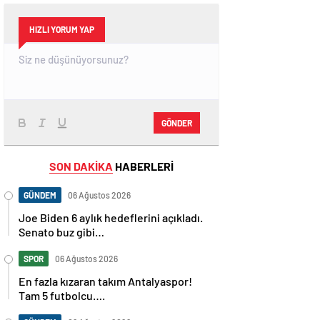
HIZLI YORUM YAP
GÖNDER
SON DAKİKA
HABERLERİ
GÜNDEM
06 Ağustos 2026
Joe Biden 6 aylık hedeflerini açıkladı.
Senato buz gibi…
SPOR
06 Ağustos 2026
En fazla kızaran takım Antalyaspor!
Tam 5 futbolcu….