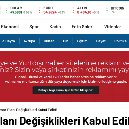
DOLAR
EURO
ALTIN
BITCOIN
47,5981
54,9724
6.484,16
%
0.05%
-0.1%
-0,18
Ekonomi
Spor
Kadın
Foto Galeri
Videolar
3.Sayfa
Avrupa
Bülten
Din
Eğitim
Hayat
Politika
mar Planı Değişiklikleri Kabul Edildi
anı Değişiklikleri Kabul Edi