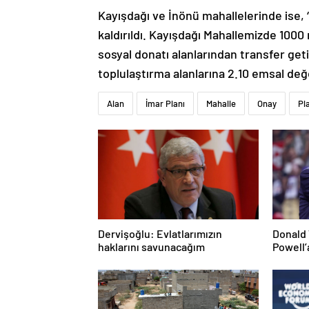
Kayışdağı ve İnönü mahallelerinde ise, ‘t
kaldırıldı. Kayışdağı Mahallemizde 10
sosyal donatı alanlarından transfer get
toplulaştırma alanlarına 2.10 emsal değer
Alan
İmar Planı
Mahalle
Onay
Pl
Dervişoğlu: Evlatlarımızın
Donald 
haklarını savunacağım
Powell’