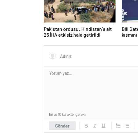
Pakistan ordusu: Hindistan’a ait
Bill Ga
25 İHA etkisiz hale getirildi
kısmını
En az 10 karakter gerekli
Gönder