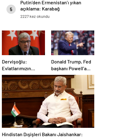
Putin’den Ermenistan’ı yıkan
açıklama: Karabağ
5
Azerbaycan’ın ayrılmaz bir
2227 kez okundu
parçasıdır!
Dervişoğlu:
Donald Trump, Fed
Evlatlarımızın
başkanı Powell’a
haklarını
hakaret etti: Aptal
savunacağım
Hindistan Dışişleri Bakanı Jaishankar: