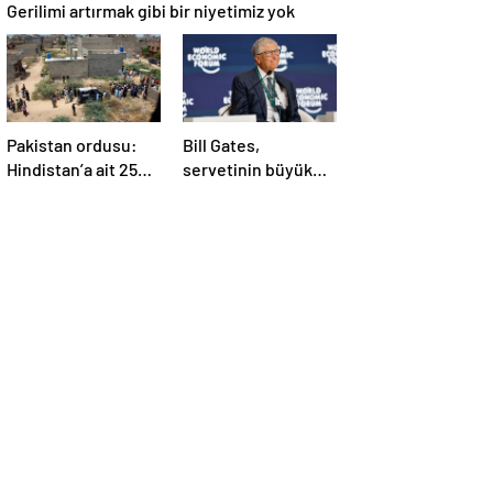
Gerilimi artırmak gibi bir niyetimiz yok
Pakistan ordusu:
Bill Gates,
Hindistan’a ait 25
servetinin büyük
İHA etkisiz hale
kısmını vakfa
getirildi
bağışlayacak