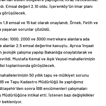
ldı. Emsal değeri 2.10 oldu. İçerenköy’ün imar planı
da görüşülecek.
 1.8 emsal ve 15 kat olarak onaylandı. Örnek, Fetih ve
a yaşanan sorunlar çözüldü.
inde; 1000, 2000 ve 3000 metrekare alanlara ada
e alanlar 2.5 emsal değerine kavuştu. Ayrıca ‘inşaat
n jeolojik çalışma yapılıp Bakanlığa onaylatılarak ve
çevrildi. Mustafa Kemal ve Aşık Veysel mahallerimizin
lisi toplantısında görüşülecek.
hallelerimizin 50 yıllık tapu ve mülkiyet sorunu
BB ve Tapu Kadastro Müdürlüğü ile yaptığımız
. Ataşehir’den sonra İBB encümenleri çalışmaları
 Müdürlüğüne intikal etti. İstenen bazı değişiklikler
 bekleniyor.