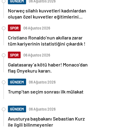
GÜNDEM
06 Ağustos 2026
Norweç silahlı kuvvetleri kadınlardan
oluşan özel kuvvetler eğitimlerini
başlattı.
SPOR
06 Ağustos 2026
Cristiano Ronaldo’nun akıllara zarar
tüm kariyerinin istatistiğini çıkardık !
SPOR
06 Ağustos 2026
Galatasaray’a kötü haber! Monaco’dan
flaş Onyekuru kararı.
GÜNDEM
06 Ağustos 2026
Trump’tan seçim sonrası ilk mülakat
GÜNDEM
06 Ağustos 2026
Avusturya başbakanı Sebastian Kurz
ile ilgili bilinmeyenler