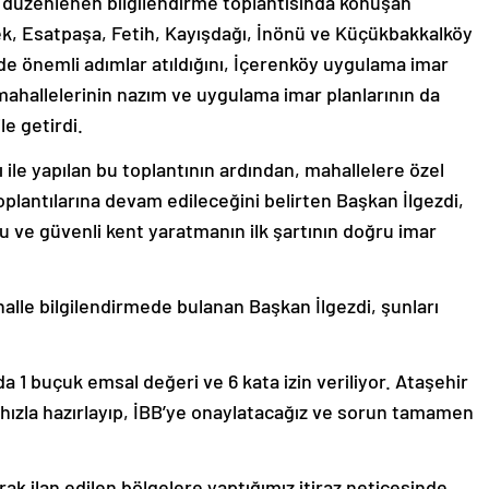
n düzenlenen bilgilendirme toplantısında konuşan
ek, Esatpaşa, Fetih, Kayışdağı, İnönü ve Küçükbakkalköy
nde önemli adımlar atıldığını, İçerenköy uygulama imar
mahallelerinin nazım ve uygulama imar planlarının da
e getirdi.
ile yapılan bu toplantının ardından, mahallelere özel
oplantılarına devam edileceğini belirten Başkan İlgezdi,
ve güvenli kent yaratmanın ilk şartının doğru imar
alle bilgilendirmede bulanan Başkan İlgezdi, şunları
a 1 buçuk emsal değeri ve 6 kata izin veriliyor. Ataşehir
ı hızla hazırlayıp, İBB’ye onaylatacağız ve sorun tamamen
ak ilan edilen bölgelere yaptığımız itiraz neticesinde,