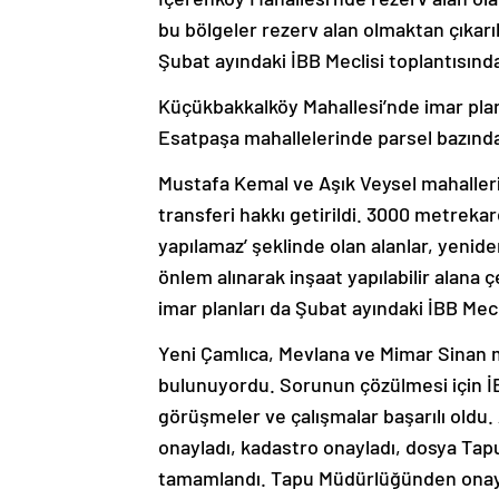
bu bölgeler rezerv alan olmaktan çıkarı
Şubat ayındaki İBB Meclisi toplantısın
Küçükbakkalköy Mahallesi’nde imar planı
Esatpaşa mahallelerinde parsel bazınd
Mustafa Kemal ve Aşık Veysel mahaller
transferi hakkı getirildi. 3000 metrekar
yapılamaz’ şeklinde olan alanlar, yenide
önlem alınarak inşaat yapılabilir alana 
imar planları da Şubat ayındaki İBB Mec
Yeni Çamlıca, Mevlana ve Mimar Sinan ma
bulunuyordu. Sorunun çözülmesi için İ
görüşmeler ve çalışmalar başarılı oldu
onayladı, kadastro onayladı, dosya Tapu
tamamlandı. Tapu Müdürlüğünden onay