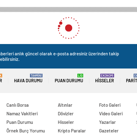
berleri anlık güncel olarak e-posta adresiniz üzerinden takip
ebilirsiniz.
K
TAHMİNİ
LİG
EKONOMİ
E
R
HAVA DURUMU
PUAN DURUMU
HISSELER
PARI
Canlı Borsa
Altınlar
Foto Galeri
Namaz Vakitleri
Dövizler
Video Galeri
Puan Durumu
Hisseler
Yazarlar
Örnek Burç Yorumu
Kripto Paralar
Gazeteler