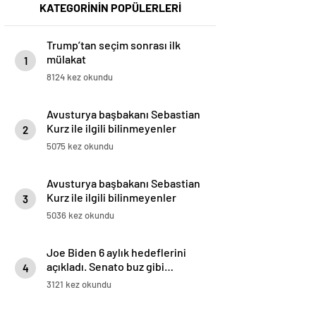
KATEGORİNİN POPÜLERLERİ
Trump’tan seçim sonrası ilk
mülakat
1
8124 kez okundu
Avusturya başbakanı Sebastian
Kurz ile ilgili bilinmeyenler
2
5075 kez okundu
Avusturya başbakanı Sebastian
Kurz ile ilgili bilinmeyenler
3
5036 kez okundu
Joe Biden 6 aylık hedeflerini
açıkladı. Senato buz gibi…
4
3121 kez okundu