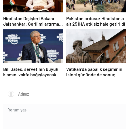
Hindistan Dışişleri Bakanı
Pakistan ordusu: Hindistan’a
Jaishankar: Gerilimi artırmak
ait 25 İHA etkisiz hale getirildi
gibi bir niyetimiz yok
Bill Gates, servetinin büyük
Vatikan’da papalık seçiminin
kısmını vakfa bağışlayacak
ikinci gününde de sonuç
alınamadı