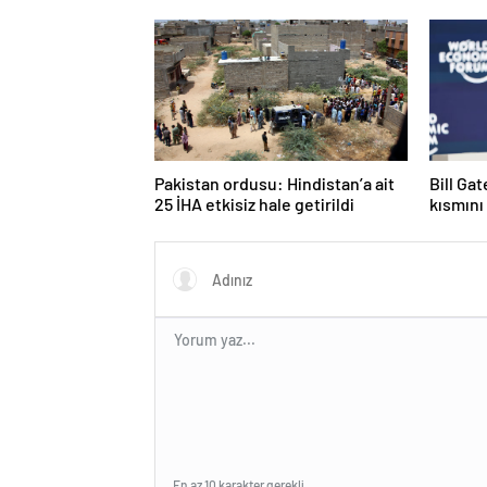
Pakistan ordusu: Hindistan’a ait
Bill Ga
25 İHA etkisiz hale getirildi
kısmını
En az 10 karakter gerekli