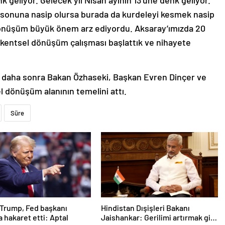
 geliyor. Gelecek yıl Nisan ayının 13’üne denk geliyor.
nın sonuna nasip olursa burada da kurdeleyi kesmek nasip
dönüşüm büyük önem arz ediyordu. Aksaray’ımızda 20
e kentsel dönüşüm çalışması başlattık ve nihayete
n daha sonra Bakan Özhaseki, Başkan Evren Dinçer ve
l dönüşüm alanının temelini attı.
Süre
Trump, Fed başkanı
Hindistan Dışişleri Bakanı
a hakaret etti: Aptal
Jaishankar: Gerilimi artırmak gibi