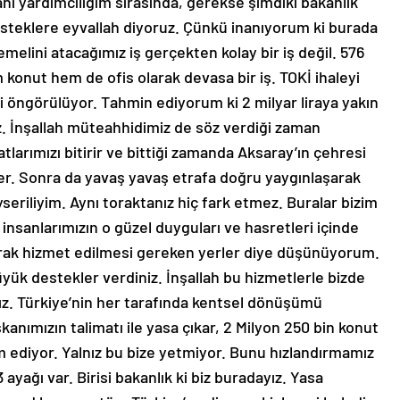
nı yardımcılığım sırasında, gerekse şimdiki bakanlık
teklere eyvallah diyoruz. Çünkü inanıyorum ki burada
melini atacağımız iş gerçekten kolay bir iş değil. 576
 konut hem de ofis olarak devasa bir iş. TOKİ ihaleyi
i öngörülüyor. Tahmin ediyorum ki 2 milyar liraya yakın
z. İnşallah müteahhidimiz de söz verdiği zaman
tlarımızı bitirir ve bittiği zamanda Aksaray’ın çehresi
der. Sonra da yavaş yavaş etrafa doğru yaygınlaşarak
yseriliyim. Aynı toraktanız hiç fark etmez. Buralar bizim
 insanlarımızın o güzel duyguları ve hasretleri içinde
olarak hizmet edilmesi gereken yerler diye düşünüyorum.
k destekler verdiniz. İnşallah bu hizmetlerle bizde
z. Türkiye’nin her tarafında kentsel dönüşümü
nımızın talimatı ile yasa çıkar, 2 Milyon 250 bin konut
m ediyor. Yalnız bu bize yetmiyor. Bunu hızlandırmamız
 ayağı var. Birisi bakanlık ki biz buradayız. Yasa