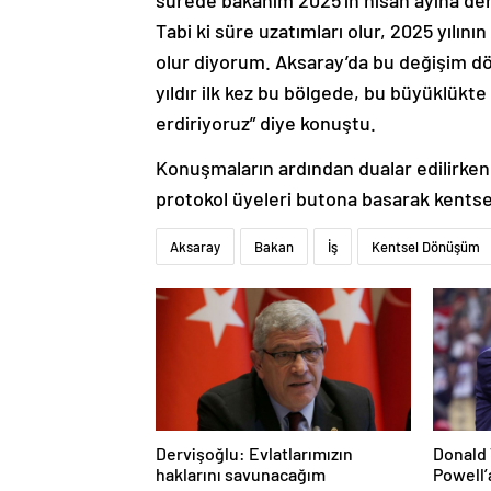
sürede bakanım 2025’in nisan ayına denk
Tabi ki süre uzatımları olur, 2025 yılı
olur diyorum. Aksaray’da bu değişim 
yıldır ilk kez bu bölgede, bu büyüklükt
erdiriyoruz” diye konuştu.
Konuşmaların ardından dualar edilirke
protokol üyeleri butona basarak kentse
Aksaray
Bakan
İş
Kentsel Dönüşüm
Dervişoğlu: Evlatlarımızın
Donald 
haklarını savunacağım
Powell’