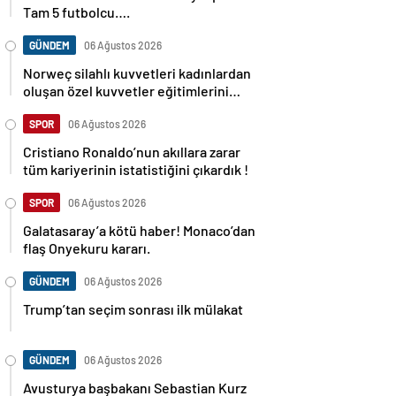
Tam 5 futbolcu….
GÜNDEM
06 Ağustos 2026
Norweç silahlı kuvvetleri kadınlardan
oluşan özel kuvvetler eğitimlerini
başlattı.
SPOR
06 Ağustos 2026
Cristiano Ronaldo’nun akıllara zarar
tüm kariyerinin istatistiğini çıkardık !
SPOR
06 Ağustos 2026
Galatasaray’a kötü haber! Monaco’dan
flaş Onyekuru kararı.
GÜNDEM
06 Ağustos 2026
Trump’tan seçim sonrası ilk mülakat
GÜNDEM
06 Ağustos 2026
Avusturya başbakanı Sebastian Kurz