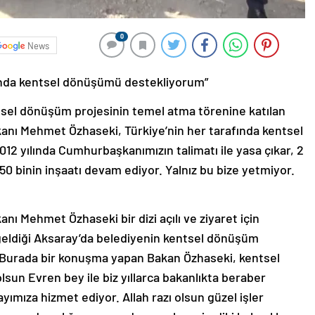
0
News
fında kentsel dönüşümü destekliyorum”
sel dönüşüm projesinin temel atma törenine katılan
Bakanı Mehmet Özhaseki, Türkiye’nin her tarafında kentsel
12 yılında Cumhurbaşkanımızın talimatı ile yasa çıkar, 2
50 binin inşaatı devam ediyor. Yalnız bu bize yetmiyor.
kanı Mehmet Özhaseki bir dizi açılı ve ziyaret için
 geldiği Aksaray’da belediyenin kentsel dönüşüm
. Burada bir konuşma yapan Bakan Özhaseki, kentsel
n Evren bey ile biz yıllarca bakanlıkta beraber
yımıza hizmet ediyor. Allah razı olsun güzel işler