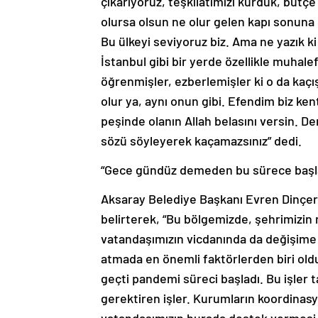
çıkarıyoruz, teşkilatımızı kurduk, bütçe
olursa olsun ne olur gelen kapı sonuna 
Bu ülkeyi seviyoruz biz. Ama ne yazık k
İstanbul gibi bir yerde özellikle muhale
öğrenmişler, ezberlemişler ki o da kaçı
olur ya, aynı onun gibi. Efendim biz k
peşinde olanın Allah belasını versin. D
sözü söyleyerek kaçamazsınız” dedi.
“Gece gündüz demeden bu sürece başl
Aksaray Belediye Başkanı Evren Dinçer 
belirterek, “Bu bölgemizde, şehrimizin
vatandaşımızın vicdanında da değişime 
atmada en önemli faktörlerden biri ol
geçti pandemi süreci başladı. Bu işler t
gerektiren işler. Kurumların koordinas