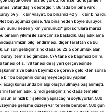
 çok büyük önem arz ediyordu. Kentsel dönüşümleri
tanesi vatandaşın desteğidir. Burada bir bina vardı,
ray 34 yıllık bir vilayet, bu binamız 42 yıllık bir bina idi.
let büyüğümüz gelse, ‘Bu bina neden böyle duruyor.
u? Bunu neden yıkmıyorsunuz?’ gibi sorulara maruz
bu binanın yıkımı ile sürecimize başladık. Başladık ama
tandaşlarımızın bilgilendirmesi, diğer taraftan da bu
tik. En son geldiğimiz noktada bu 22,5 dönümlük alan
 burayı temizlediğimizde. 574 tane de bağımsız birim,
6 tanesi ofis, 178 tanesi de iş yeri çerçevesinde
aşkanımız ve bakan beyimiz de göreve geldikten sonra
de bir bu bölgenin dönüşmeyeceği bu yapılan
akılacağı konusunda bir algı oluşturulmaya başlanmıştı.
lerini tamamladık. Şimdi geldiğimiz noktada temelini
sunlar hızlı bir şekilde yapılacağını söylüyorlar. 500
düzeyinde gelişme düzeyi var temelle beraber. 500 gün