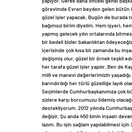
yapıyor. Gerek daha önceki genel başka
görevimde Evren beyden gelen bütün is
güzel işler yapacak. Bugün de burada te
bağımsız birim diyelim. Hem işyeri, hem
yapmış gelecek yılın ortalarında bitmes
bir bedeli bizler bakanlıktan ödeyeceği
içerisinde çok kısa bir zamanda bu inşaa
değişmiş olur, güzel bir örnek teşkil e
her tarafa güzel işler yapılır. Ben de Ka
milli ve manevi değerlerimizin yaşadığı,
barındırdığı her türlü güzelliğe layık 
Seçimlerde Cumhurbaşkanımıza çok büyü
sizlere karşı borcumuzu ödemiş olacağı
destekliyorum. 2012 yılında Cumhurbaşka
değişir. Şu anda 450 binin inşaatı deva
lazım. Bu işin sağlam yapılabilmesi için 3