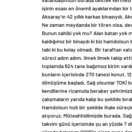
vatandaşımızın burada destek vermesi
işinin esası en önemli ayaklarından bir 
Aksaray’ın 42 yıllık karkas binasıydı. Aksa
Ne zaman meydanda bir tören olsa, dev
Bunun sahibi yok mu? Alan batan yok m
kaldığımız bir binaydı ki biz hamdolsun 
tabi ki bu kolay olmadı. Bir taraftan va
süreci adım adım, ilmek ilmek takip et
toplamda 624 tane bağımsız birim vardı
bunların içerisinde 270 tanesi konut, 12
dönüşüme başladı. Sağ olsunlar TOKİ b
kendilerine ricamızla beraber şehrimiz
çalışmaların yarıda kalıp bu şekilde bır
Hamdolsun hızlı bir şekilde ihale süreç
atıyoruz. Müteahhidimizde burada. Sağ ol
takvim günü içerisinde şu an yüzde 7 