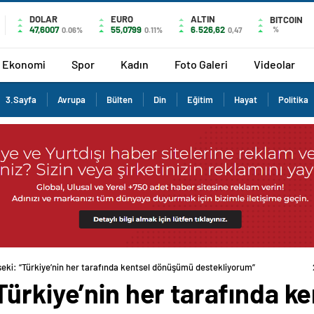
DOLAR
EURO
ALTIN
BITCOIN
47,6007
55,0799
6.526,62
%
0.06%
0.11%
0,47
Ekonomi
Spor
Kadın
Foto Galeri
Videolar
3.Sayfa
Avrupa
Bülten
Din
Eğitim
Hayat
Politika
ki: “Türkiye’nin her tarafında kentsel dönüşümü destekliyorum”
Türkiye’nin her tarafında 