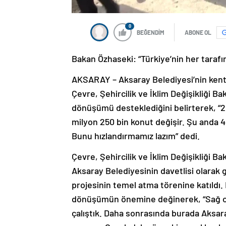
0
BEĞENDİM
ABONE OL
Bakan Özhaseki: “Türkiye’nin her tara
AKSARAY – Aksaray Belediyesi’nin kent
Çevre, Şehircilik ve İklim Değişikliği 
dönüşümü desteklediğini belirterek, “20
milyon 250 bin konut değişir. Şu anda 4
Bunu hızlandırmamız lazım” dedi.
Çevre, Şehircilik ve İklim Değişikliği Ba
Aksaray Belediyesinin davetlisi olarak
projesinin temel atma törenine katıldı
dönüşümün önemine değinerek, “Sağ olsu
çalıştık. Daha sonrasında burada Aksara