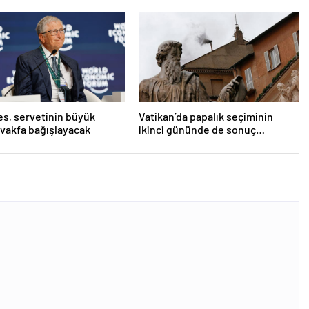
bir niyetimiz yok
tes, servetinin büyük
Vatikan’da papalık seçiminin
 vakfa bağışlayacak
ikinci gününde de sonuç
alınamadı