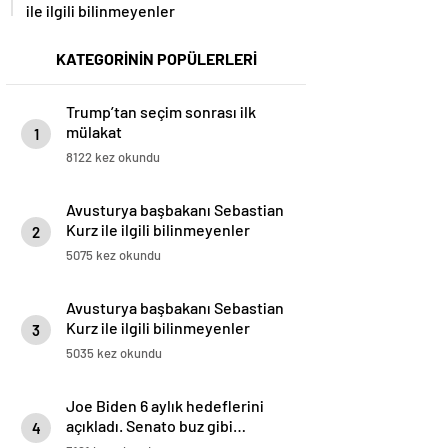
ile ilgili bilinmeyenler
KATEGORİNİN POPÜLERLERİ
Trump’tan seçim sonrası ilk
mülakat
1
8122 kez okundu
Avusturya başbakanı Sebastian
Kurz ile ilgili bilinmeyenler
2
5075 kez okundu
Avusturya başbakanı Sebastian
Kurz ile ilgili bilinmeyenler
3
5035 kez okundu
Joe Biden 6 aylık hedeflerini
açıkladı. Senato buz gibi…
4