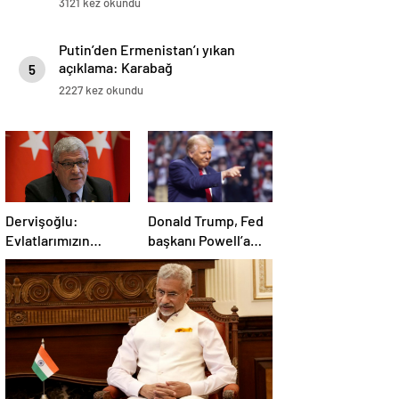
3121 kez okundu
Putin’den Ermenistan’ı yıkan
açıklama: Karabağ
5
Azerbaycan’ın ayrılmaz bir
2227 kez okundu
parçasıdır!
Dervişoğlu:
Donald Trump, Fed
Evlatlarımızın
başkanı Powell’a
haklarını
hakaret etti: Aptal
savunacağım