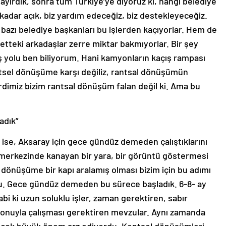
 ayırdık, sonra tüm Türkiye’ye diyoruz ki, hangi belediye
kadar açık, biz yardım edeceğiz, biz destekleyeceğiz.
i bazı belediye başkanları bu işlerden kaçıyorlar. Hem de
fetteki arkadaşlar zerre miktar bakmıyorlar. Bir şey
ş yolu ben biliyorum. Hani kamyonların kaçış rampası
entsel dönüşüme karşı değiliz, rantsal dönüşümün
erdimiz bizim rantsal dönüşüm falan değil ki. Ama bu
adık”
ise, Aksaray için gece gündüz demeden çalıştıklarını
 merkezinde kanayan bir yara, bir görüntü göstermesi
dönüşüme bir kapı aralamış olması bizim için bu adımı
du. Gece gündüz demeden bu sürece başladık. 6-8- ay
abi ki uzun soluklu işler, zaman gerektiren, sabır
yonuyla çalışması gerektiren mevzular. Aynı zamanda