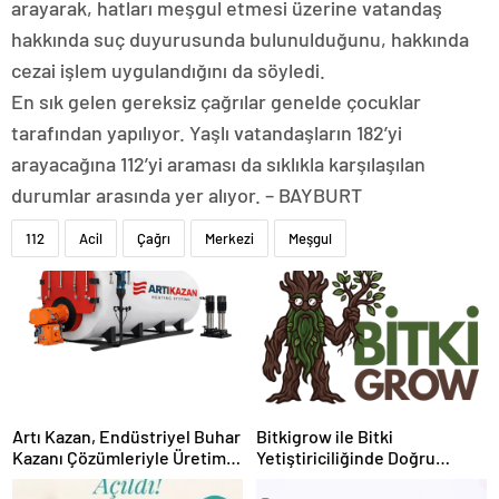
arayarak, hatları meşgul etmesi üzerine vatandaş
hakkında suç duyurusunda bulunulduğunu, hakkında
cezai işlem uygulandığını da söyledi.
En sık gelen gereksiz çağrılar genelde çocuklar
tarafından yapılıyor. Yaşlı vatandaşların 182’yi
arayacağına 112’yi araması da sıklıkla karşılaşılan
durumlar arasında yer alıyor. – BAYBURT
112
Acil
Çağrı
Merkezi
Meşgul
Artı Kazan, Endüstriyel Buhar
Bitkigrow ile Bitki
Kazanı Çözümleriyle Üretim
Yetiştiriciliğinde Doğru
Tesislerine Verimli Sistemler
Ekipman ve Ürün Seçimi