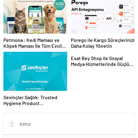
Sunuyor
Petmona : Kedi Maması ve
Porego ile Kargo Süreçlerinizi
Köpek Maması İle Tüm Evcil
Daha Kolay Yönetin
Hayvan Ürünleri
Esat Bey Shop ile Sosyal
Medya Hizmetlerinde Güçlü
Panel Deneyimi
Sevinçler Sağlık: Trusted
Hygiene Product
Manufacturer in Turkey