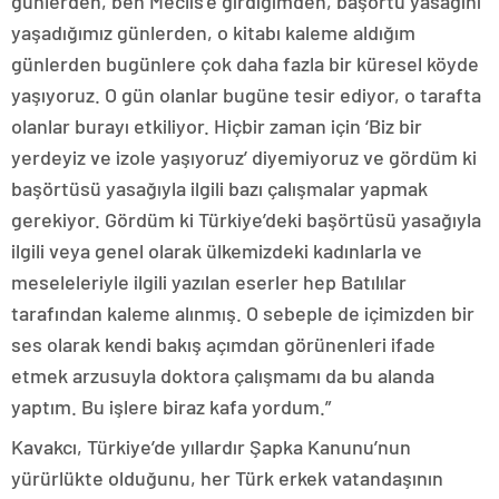
günlerden, ben Meclis’e girdiğimden, başörtü yasağını
yaşadığımız günlerden, o kitabı kaleme aldığım
günlerden bugünlere çok daha fazla bir küresel köyde
yaşıyoruz. O gün olanlar bugüne tesir ediyor, o tarafta
olanlar burayı etkiliyor. Hiçbir zaman için ‘Biz bir
yerdeyiz ve izole yaşıyoruz’ diyemiyoruz ve gördüm ki
başörtüsü yasağıyla ilgili bazı çalışmalar yapmak
gerekiyor. Gördüm ki Türkiye’deki başörtüsü yasağıyla
ilgili veya genel olarak ülkemizdeki kadınlarla ve
meseleleriyle ilgili yazılan eserler hep Batılılar
tarafından kaleme alınmış. O sebeple de içimizden bir
ses olarak kendi bakış açımdan görünenleri ifade
etmek arzusuyla doktora çalışmamı da bu alanda
yaptım. Bu işlere biraz kafa yordum.”
Kavakcı, Türkiye’de yıllardır Şapka Kanunu’nun
yürürlükte olduğunu, her Türk erkek vatandaşının