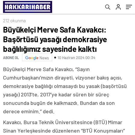
kalktı
212 okunma
Büyükelçi Merve Safa Kavakcı:
Başörtüsü yasağı demokrasiye
bağlılığımız sayesinde kalktı
10 Haziran 2024 00:34
ABONE OL
News
Büyükelçi Merve Safa Kavakcı, “Sayın
Cumhurbaşkanı’mızın dirayeti, vizyoner bakış açısı,
demokrasiye bağlılığı olmasaydı bu yasak (başörtüsü
yasağı) 2013’te, 2017’ye kadar süren bir süreç
sonucunda bugün de kalkmazdı. Bundan da son
derece eminim.” dedi.
Kavakcı, Bursa Teknik Üniversitesince (BTÜ) Mimar
Sinan Yerleşkesinde düzenlenen “BTÜ Konuşmaları”