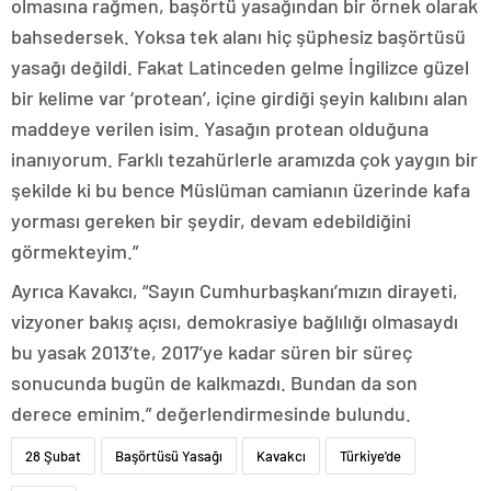
olmasına rağmen, başörtü yasağından bir örnek olarak
bahsedersek. Yoksa tek alanı hiç şüphesiz başörtüsü
yasağı değildi. Fakat Latinceden gelme İngilizce güzel
bir kelime var ‘protean’, içine girdiği şeyin kalıbını alan
maddeye verilen isim. Yasağın protean olduğuna
inanıyorum. Farklı tezahürlerle aramızda çok yaygın bir
şekilde ki bu bence Müslüman camianın üzerinde kafa
yorması gereken bir şeydir, devam edebildiğini
görmekteyim.”
Ayrıca Kavakcı, “Sayın Cumhurbaşkanı’mızın dirayeti,
vizyoner bakış açısı, demokrasiye bağlılığı olmasaydı
bu yasak 2013’te, 2017’ye kadar süren bir süreç
sonucunda bugün de kalkmazdı. Bundan da son
derece eminim.” değerlendirmesinde bulundu.
28 Şubat
Başörtüsü Yasağı
Kavakcı
Türkiye'de