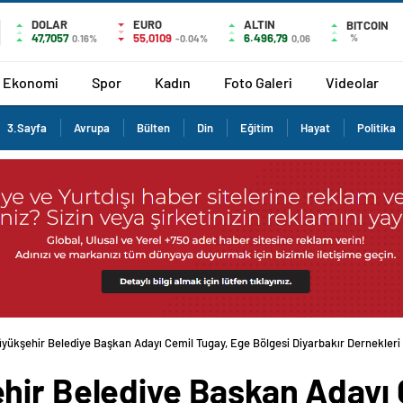
DOLAR
EURO
ALTIN
BITCOIN
47,7057
55,0109
6.496,79
%
0.16%
-0.04%
0,06
Ekonomi
Spor
Kadın
Foto Galeri
Videolar
3.Sayfa
Avrupa
Bülten
Din
Eğitim
Hayat
Politika
yükşehir Belediye Başkan Adayı Cemil Tugay, Ege Bölgesi Diyarbakır Dernekleri
hir Belediye Başkan Adayı 