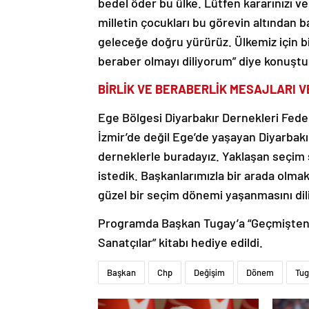
bedel öder bu ülke. Lütfen kararınızı ve
milletin çocukları bu görevin altından ba
geleceğe doğru yürürüz. Ülkemiz için bi
beraber olmayı diliyorum” diye konuştu
BİRLİK VE BERABERLİK MESAJLARI V
Ege Bölgesi Diyarbakır Dernekleri Fed
İzmir’de değil Ege’de yaşayan Diyarbak
derneklerle buradayız. Yaklaşan seçi
istedik. Başkanlarımızla bir arada olma
güzel bir seçim dönemi yaşanmasını dili
Programda Başkan Tugay’a “Geçmişten G
Sanatçılar” kitabı hediye edildi.
Başkan
Chp
Değişim
Dönem
Tug