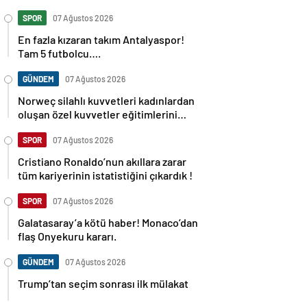
SPOR
07 Ağustos 2026
En fazla kızaran takım Antalyaspor!
Tam 5 futbolcu….
GÜNDEM
07 Ağustos 2026
Norweç silahlı kuvvetleri kadınlardan
oluşan özel kuvvetler eğitimlerini
başlattı.
SPOR
07 Ağustos 2026
Cristiano Ronaldo’nun akıllara zarar
tüm kariyerinin istatistiğini çıkardık !
SPOR
07 Ağustos 2026
Galatasaray’a kötü haber! Monaco’dan
flaş Onyekuru kararı.
GÜNDEM
07 Ağustos 2026
Trump’tan seçim sonrası ilk mülakat