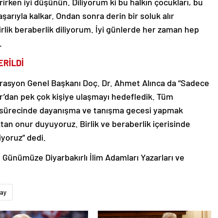
rirken iyi düşünün. Diliyorum ki bu halkın çocukları, bu
şarıyla kalkar. Ondan sonra derin bir soluk alır
rlik beraberlik diliyorum. İyi günlerde her zaman hep
.
ERİLDİ
erasyon Genel Başkanı Doç. Dr. Ahmet Alınca da “Sadece
ır’dan pek çok kişiye ulaşmayı hedefledik. Tüm
m sürecinde dayanışma ve tanışma gecesi yapmak
ktan onur duyuyoruz. Birlik ve beraberlik içerisinde
yoruz” dedi.
ünümüze Diyarbakırlı İlim Adamları Yazarları ve
ay