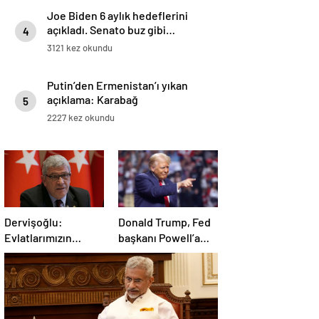
Joe Biden 6 aylık hedeflerini
açıkladı. Senato buz gibi…
4
3121 kez okundu
Putin’den Ermenistan’ı yıkan
açıklama: Karabağ
5
Azerbaycan’ın ayrılmaz bir
2227 kez okundu
parçasıdır!
Dervişoğlu:
Donald Trump, Fed
Evlatlarımızın
başkanı Powell’a
haklarını
hakaret etti: Aptal
savunacağım