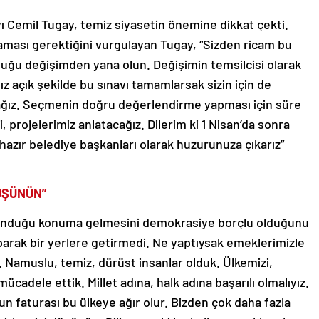
 Cemil Tugay, temiz siyasetin önemine dikkat çekti.
maması gerektiğini vurgulayan Tugay, “Sizden ricam bu
ğu değişimden yana olun. Değişimin temsilcisi olarak
z açık şekilde bu sınavı tamamlarsak sizin için de
acağız. Seçmenin doğru değerlendirme yapması için süre
, projelerimiz anlatacağız. Dilerim ki 1 Nisan’da sonra
 hazır belediye başkanları olarak huzurunuza çıkarız”
DÜŞÜNÜN”
unduğu konuma gelmesini demokrasiye borçlu olduğunu
yaparak bir yerlere getirmedi. Ne yaptıysak emeklerimizle
 Namuslu, temiz, dürüst insanlar olduk. Ülkemizi,
mücadele ettik. Millet adına, halk adına başarılı olmalıyız.
nun faturası bu ülkeye ağır olur. Bizden çok daha fazla