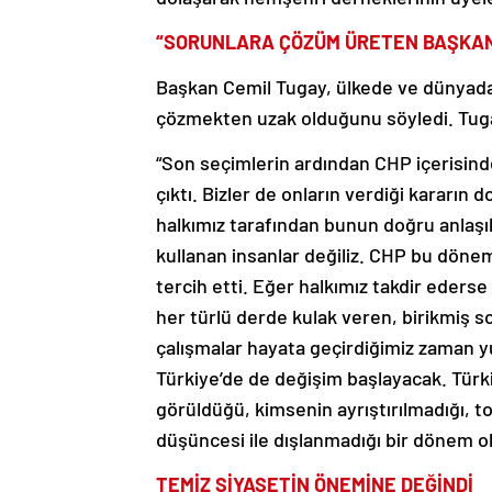
“SORUNLARA ÇÖZÜM ÜRETEN BAŞKAN
Başkan Cemil Tugay, ülkede ve dünyada 
çözmekten uzak olduğunu söyledi. Tuga
“Son seçimlerin ardından CHP içerisind
çıktı. Bizler de onların verdiği kararın
halkımız tarafından bunun doğru anlaşı
kullanan insanlar değiliz. CHP bu döne
tercih etti. Eğer halkımız takdir ederse
her türlü derde kulak veren, birikmiş 
çalışmalar hayata geçirdiğimiz zaman y
Türkiye’de de değişim başlayacak. Türki
görüldüğü, kimsenin ayrıştırılmadığı, to
düşüncesi ile dışlanmadığı bir dönem o
TEMİZ SİYASETİN ÖNEMİNE DEĞİNDİ