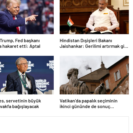
Trump, Fed başkanı
Hindistan Dışişleri Bakanı
a hakaret etti: Aptal
Jaishankar: Gerilimi artırmak gibi
bir niyetimiz yok
tes, servetinin büyük
Vatikan’da papalık seçiminin
 vakfa bağışlayacak
ikinci gününde de sonuç
alınamadı