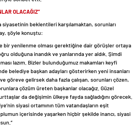
LAR OLACAĞIZ”
siyasetinin beklentileri karşılamaktan, sorunları
y, şöyle konuştu:
e bir yenilenme olması gerektiğine dair görüşler ortaya
 doğru olduğuna inandık ve yanlarında yer aldık. Şimdi
lması lazım. Bizler bulunduğumuz makamları keyfi
mde belediye başkan adayları gösterirken yeni insanları
 ve göreve gelirsek daha fazla çalışan, sorunları çözen,
sorunlara çözüm üreten başkanlar olacağız. Güzel
urttaşlar da değişimin ülkeye fayda sağladığını görecek.
ye’nin siyasi ortamının tüm vatandaşların eşit
plumun içerisinde yaşarken hiçbir şekilde inancı, siyasi
lsun.”