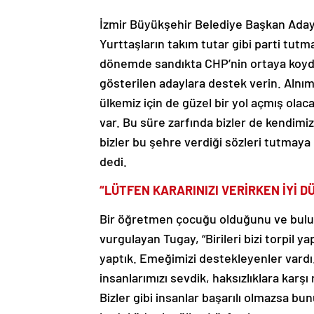
İzmir Büyükşehir Belediye Başkan Adayı
Yurttaşların takım tutar gibi parti tut
dönemde sandıkta CHP’nin ortaya koydu
gösterilen adaylara destek verin. Alnımı
ülkemiz için de güzel bir yol açmış ol
var. Bu süre zarfında bizler de kendimizi
bizler bu şehre verdiği sözleri tutmaya
dedi.
“LÜTFEN KARARINIZI VERİRKEN İYİ 
Bir öğretmen çocuğu olduğunu ve bul
vurgulayan Tugay, “Birileri bizi torpil 
yaptık. Emeğimizi destekleyenler vardı.
insanlarımızı sevdik, haksızlıklara karşı 
Bizler gibi insanlar başarılı olmazsa bu