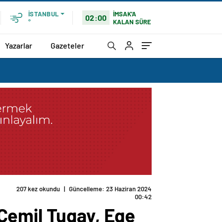
İMSAK'A
İSTANBUL
02:00
KALAN SÜRE
°
Yazarlar
Gazeteler
207 kez okundu
|
Güncelleme: 23 Haziran 2024
00:42
Cemil Tugay, Ege