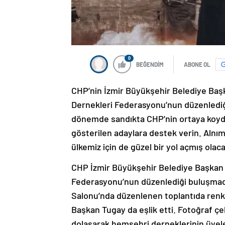
0
BEĞENDİM
ABONE OL
CHP’nin İzmir Büyükşehir Belediye Başk
Dernekleri Federasyonu’nun düzenlediğ
dönemde sandıkta CHP’nin ortaya koydu
gösterilen adaylara destek verin. Alnımı
ülkemiz için de güzel bir yol açmış olaca
CHP İzmir Büyükşehir Belediye Başkan 
Federasyonu’nun düzenlediği buluşmada 
Salonu’nda düzenlenen toplantıda renkli
Başkan Tugay da eşlik etti. Fotoğraf ç
dolaşarak hemşehri derneklerinin üyele