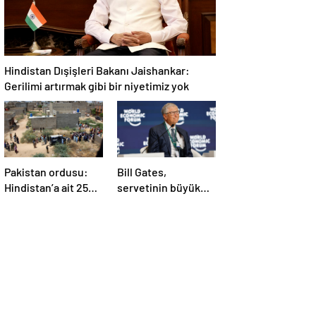
Hindistan Dışişleri Bakanı Jaishankar:
Gerilimi artırmak gibi bir niyetimiz yok
Pakistan ordusu:
Bill Gates,
Hindistan’a ait 25
servetinin büyük
İHA etkisiz hale
kısmını vakfa
getirildi
bağışlayacak