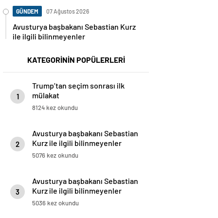
GÜNDEM
07 Ağustos 2026
Avusturya başbakanı Sebastian Kurz
ile ilgili bilinmeyenler
KATEGORİNİN POPÜLERLERİ
Trump’tan seçim sonrası ilk
mülakat
1
8124 kez okundu
Avusturya başbakanı Sebastian
Kurz ile ilgili bilinmeyenler
2
5076 kez okundu
Avusturya başbakanı Sebastian
Kurz ile ilgili bilinmeyenler
3
5036 kez okundu