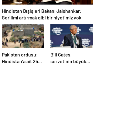
Hindistan Dışişleri Bakanı Jaishankar:
Gerilimi artırmak gibi bir niyetimiz yok
Pakistan ordusu:
Bill Gates,
Hindistan’a ait 25
servetinin büyük
İHA etkisiz hale
kısmını vakfa
getirildi
bağışlayacak