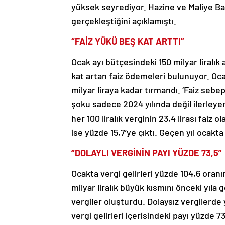
yüksek seyrediyor. Hazine ve Maliye Baka
gerçekleştiğini açıklamıştı.
“FAİZ YÜKÜ BEŞ KAT ARTTI”
Ocak ayı bütçesindeki 150 milyar liralık
kat artan faiz ödemeleri bulunuyor. Ocak
milyar liraya kadar tırmandı. ‘Faiz sebe
şoku sadece 2024 yılında değil ilerley
her 100 liralık verginin 23,4 lirası faiz 
ise yüzde 15,7’ye çıktı. Geçen yıl ocakta
“DOLAYLI VERGİNİN PAYI YÜZDE 73,5”
Ocakta vergi gelirleri yüzde 104,6 oranı
milyar liralık büyük kısmını önceki yıla
vergiler oluşturdu. Dolaysız vergilerde y
vergi gelirleri içerisindeki payı yüzde 73