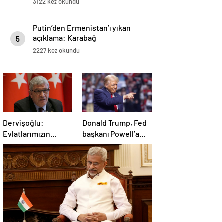
3122 kez okundu
Putin’den Ermenistan’ı yıkan
açıklama: Karabağ
5
Azerbaycan’ın ayrılmaz bir
2227 kez okundu
parçasıdır!
Dervişoğlu:
Donald Trump, Fed
Evlatlarımızın
başkanı Powell’a
haklarını
hakaret etti: Aptal
savunacağım