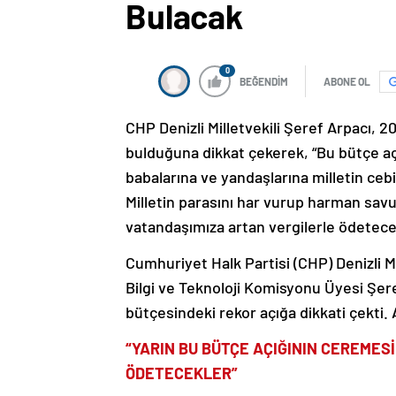
Bulacak
0
BEĞENDİM
ABONE OL
CHP Denizli Milletvekili Şeref Arpacı, 20
bulduğuna dikkat çekerek, “Bu bütçe aç
babalarına ve yandaşlarına milletin ce
Milletin parasını har vurup harman savu
vatandaşımıza artan vergilerle ödetece
Cumhuriyet Halk Partisi (CHP) Denizli Mi
Bilgi ve Teknoloji Komisyonu Üyesi Şeref
bütçesindeki rekor açığa dikkati çekti. 
“YARIN BU BÜTÇE AÇIĞININ CEREMES
ÖDETECEKLER”