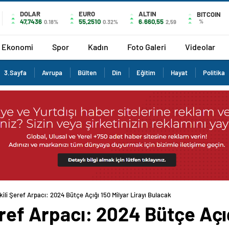
DOLAR
EURO
ALTIN
BITCOIN
47,7436
55,2510
6.660,55
%
0.18%
0.32%
2,59
Ekonomi
Spor
Kadın
Foto Galeri
Videolar
3.Sayfa
Avrupa
Bülten
Din
Eğitim
Hayat
Politika
kili Şeref Arpacı: 2024 Bütçe Açığı 150 Milyar Lirayı Bulacak
ref Arpacı: 2024 Bütçe Açığ