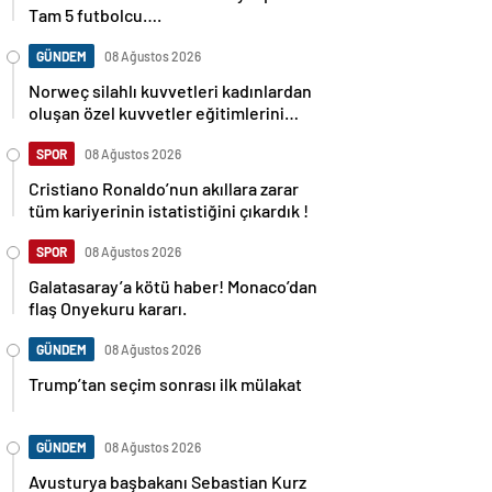
Tam 5 futbolcu….
GÜNDEM
08 Ağustos 2026
Norweç silahlı kuvvetleri kadınlardan
oluşan özel kuvvetler eğitimlerini
başlattı.
SPOR
08 Ağustos 2026
Cristiano Ronaldo’nun akıllara zarar
tüm kariyerinin istatistiğini çıkardık !
SPOR
08 Ağustos 2026
Galatasaray’a kötü haber! Monaco’dan
flaş Onyekuru kararı.
GÜNDEM
08 Ağustos 2026
Trump’tan seçim sonrası ilk mülakat
GÜNDEM
08 Ağustos 2026
Avusturya başbakanı Sebastian Kurz