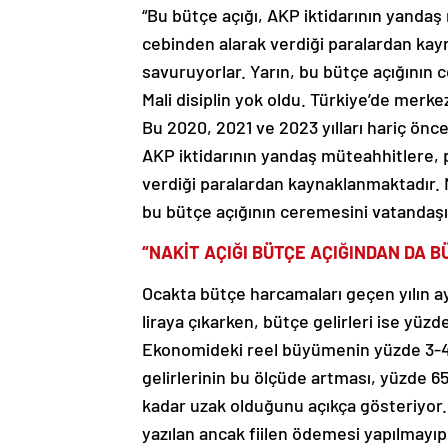
“Bu bütçe açığı, AKP iktidarının yandaş
cebinden alarak verdiği paralardan kay
savuruyorlar. Yarın, bu bütçe açığının 
Mali disiplin yok oldu. Türkiye’de merke
Bu 2020, 2021 ve 2023 yılları hariç önceki
AKP iktidarının yandaş müteahhitlere, p
verdiği paralardan kaynaklanmaktadır. M
bu bütçe açığının ceremesini vatandaşı
“NAKİT AÇIĞI BÜTÇE AÇIĞINDAN DA B
Ocakta bütçe harcamaları geçen yılın ay
liraya çıkarken, bütçe gelirleri ise yüzde
Ekonomideki reel büyümenin yüzde 3-4 
gelirlerinin bu ölçüde artması, yüzde 6
kadar uzak olduğunu açıkça gösteriyor. 
yazılan ancak fiilen ödemesi yapılmayı