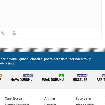
berleri anlık güncel olarak e-posta adresiniz üzerinden takip
ebilirsiniz.
K
TAHMİNİ
LİG
EKONOMİ
E
R
HAVA DURUMU
PUAN DURUMU
HISSELER
PARI
Canlı Borsa
Altınlar
Foto Galeri
Namaz Vakitleri
Dövizler
Video Galeri