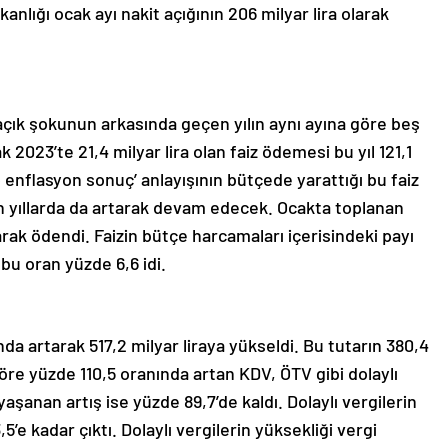
nlığı ocak ayı nakit açığının 206 milyar lira olarak
 açık şokunun arkasında geçen yılın aynı ayına göre beş
 2023’te 21,4 milyar lira olan faiz ödemesi bu yıl 121,1
p enflasyon sonuç’ anlayışının bütçede yarattığı bu faiz
en yıllarda da artarak devam edecek. Ocakta toplanan
olarak ödendi. Faizin bütçe harcamaları içerisindeki payı
 bu oran yüzde 6,6 idi.
nda artarak 517,2 milyar liraya yükseldi. Bu tutarın 380,4
 göre yüzde 110,5 oranında artan KDV, ÖTV gibi dolaylı
aşanan artış ise yüzde 89,7’de kaldı. Dolaylı vergilerin
,5’e kadar çıktı. Dolaylı vergilerin yüksekliği vergi