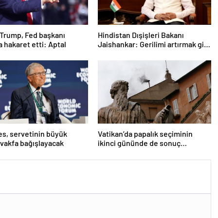
Trump, Fed başkanı
Hindistan Dışişleri Bakanı
a hakaret etti: Aptal
Jaishankar: Gerilimi artırmak gibi
bir niyetimiz yok
tes, servetinin büyük
Vatikan’da papalık seçiminin
 vakfa bağışlayacak
ikinci gününde de sonuç
alınamadı