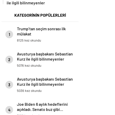
ile ilgili bilinmeyenler
KATEGORİNİN POPÜLERLERİ
Trump’tan seçim sonrası ilk
mülakat
1
8125 kez okundu
Avusturya başbakanı Sebastian
Kurz ile ilgili bilinmeyenler
2
5076 kez okundu
Avusturya başbakanı Sebastian
Kurz ile ilgili bilinmeyenler
3
5036 kez okundu
Joe Biden 6 aylık hedeflerini
açıkladı. Senato buz gibi…
4