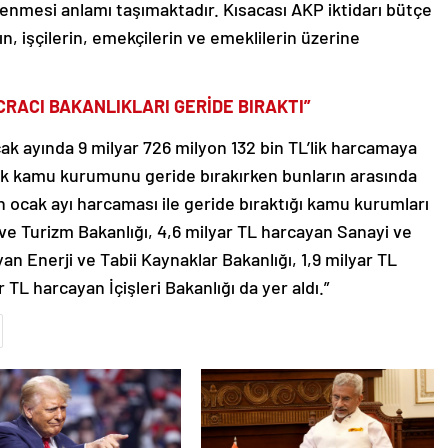
lenmesi anlamı taşımaktadır. Kısacası AKP iktidarı bütçe
rın, işçilerin, emekçilerin ve emeklilerin üzerine
CRACI BAKANLIKLARI GERİDE BIRAKTI”
cak ayında 9 milyar 726 milyon 132 bin TL’lik harcamaya
çok kamu kurumunu geride bırakırken bunların arasında
ğın ocak ayı harcaması ile geride bıraktığı kamu kurumları
ve Turizm Bakanlığı, 4,6 milyar TL harcayan Sanayi ve
yan Enerji ve Tabii Kaynaklar Bakanlığı, 1,9 milyar TL
r TL harcayan İçişleri Bakanlığı da yer aldı.”