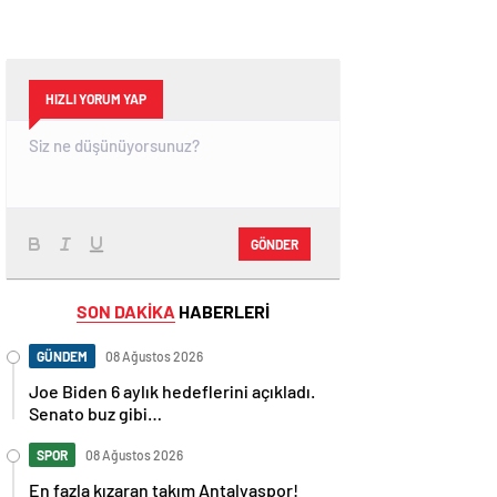
HIZLI YORUM YAP
GÖNDER
SON DAKİKA
HABERLERİ
GÜNDEM
08 Ağustos 2026
Joe Biden 6 aylık hedeflerini açıkladı.
Senato buz gibi…
SPOR
08 Ağustos 2026
En fazla kızaran takım Antalyaspor!