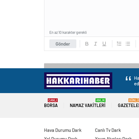
En az 10 karakter gerekli
Gönder
Ha
ed
CANLI
ANLIK
GÜNLÜ
BORSA
NAMAZ VAKITLERI
GAZETELE
Hava Durumu Dark
Canlı Tv Dark
Yol Durumu Dark
Yayın Akışları Dark