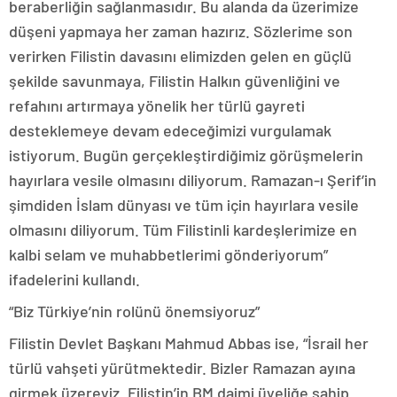
beraberliğin sağlanmasıdır. Bu alanda da üzerimize
düşeni yapmaya her zaman hazırız. Sözlerime son
verirken Filistin davasını elimizden gelen en güçlü
şekilde savunmaya, Filistin Halkın güvenliğini ve
refahını artırmaya yönelik her türlü gayreti
desteklemeye devam edeceğimizi vurgulamak
istiyorum. Bugün gerçekleştirdiğimiz görüşmelerin
hayırlara vesile olmasını diliyorum. Ramazan-ı Şerif’in
şimdiden İslam dünyası ve tüm için hayırlara vesile
olmasını diliyorum. Tüm Filistinli kardeşlerimize en
kalbi selam ve muhabbetlerimi gönderiyorum”
ifadelerini kullandı.
“Biz Türkiye’nin rolünü önemsiyoruz”
Filistin Devlet Başkanı Mahmud Abbas ise, “İsrail her
türlü vahşeti yürütmektedir. Bizler Ramazan ayına
girmek üzereyiz. Filistin’in BM daimi üyeliğe sahip