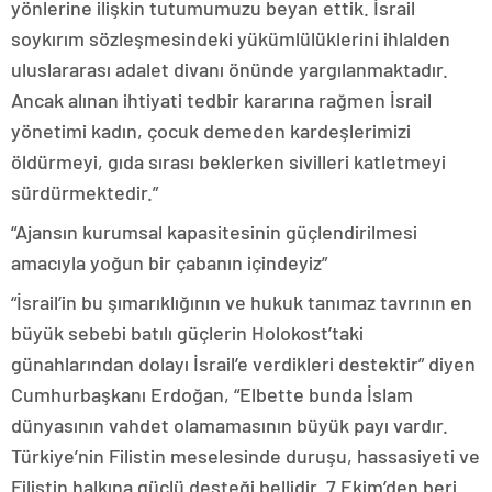
yönlerine ilişkin tutumumuzu beyan ettik. İsrail
soykırım sözleşmesindeki yükümlülüklerini ihlalden
uluslararası adalet divanı önünde yargılanmaktadır.
Ancak alınan ihtiyati tedbir kararına rağmen İsrail
yönetimi kadın, çocuk demeden kardeşlerimizi
öldürmeyi, gıda sırası beklerken sivilleri katletmeyi
sürdürmektedir.”
“Ajansın kurumsal kapasitesinin güçlendirilmesi
amacıyla yoğun bir çabanın içindeyiz”
“İsrail’in bu şımarıklığının ve hukuk tanımaz tavrının en
büyük sebebi batılı güçlerin Holokost’taki
günahlarından dolayı İsrail’e verdikleri destektir” diyen
Cumhurbaşkanı Erdoğan, “Elbette bunda İslam
dünyasının vahdet olamamasının büyük payı vardır.
Türkiye’nin Filistin meselesinde duruşu, hassasiyeti ve
Filistin halkına güçlü desteği bellidir. 7 Ekim’den beri