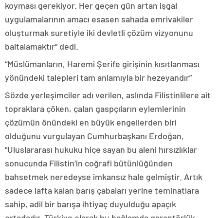
koyması gerekiyor. Her geçen gün artan işgal
uygulamalarının amacı esasen sahada emrivakiler
oluşturmak suretiyle iki devletli çözüm vizyonunu
baltalamaktır” dedi.
“Müslümanların, Haremi Şerife girişinin kısıtlanması
yönündeki talepleri tam anlamıyla bir hezeyandır”
Sözde yerleşimciler adı verilen, aslında Filistinlilere ait
topraklara çöken, çalan gaspçıların eylemlerinin
çözümün önündeki en büyük engellerden biri
olduğunu vurgulayan Cumhurbaşkanı Erdoğan,
“Uluslararası hukuku hiçe sayan bu aleni hırsızlıklar
sonucunda Filistin’in coğrafi bütünlüğünden
bahsetmek neredeyse imkansız hale gelmiştir. Artık
sadece lafta kalan barış çabaları yerine teminatlara
sahip, adil bir barışa ihtiyaç duyulduğu apaçık
ortadadır. Türkiye olarak bu bağlamda garantörlük