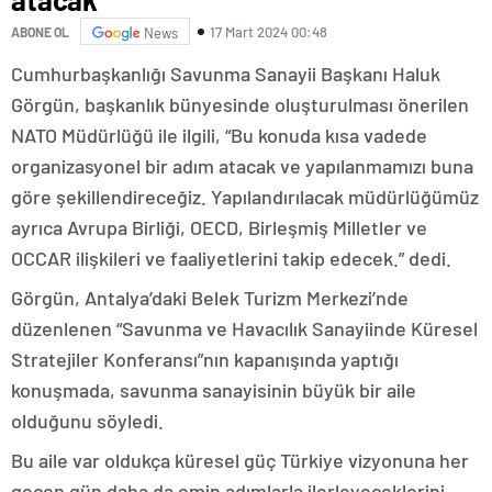
17 Mart 2024 00:48
ABONE OL
News
Cumhurbaşkanlığı Savunma Sanayii Başkanı Haluk
Görgün, başkanlık bünyesinde oluşturulması önerilen
NATO Müdürlüğü ile ilgili, “Bu konuda kısa vadede
organizasyonel bir adım atacak ve yapılanmamızı buna
göre şekillendireceğiz. Yapılandırılacak müdürlüğümüz
ayrıca Avrupa Birliği, OECD, Birleşmiş Milletler ve
OCCAR ilişkileri ve faaliyetlerini takip edecek.” dedi.
Görgün, Antalya’daki Belek Turizm Merkezi’nde
düzenlenen “Savunma ve Havacılık Sanayiinde Küresel
Stratejiler Konferansı”nın kapanışında yaptığı
konuşmada, savunma sanayisinin büyük bir aile
olduğunu söyledi.
Bu aile var oldukça küresel güç Türkiye vizyonuna her
geçen gün daha da emin adımlarla ilerleyeceklerini