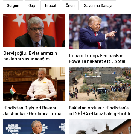
Görgün
Güç
İhracat
Öneri
Savunma Sanayi
Dervişoğlu: Evlatlarımızın
Donald Trump, Fed başkanı
haklarını savunacağım
Powell’a hakaret etti: Aptal
Hindistan Dışişleri Bakanı
Pakistan ordusu: Hindistan’a
Jaishankar: Gerilimi artırmak
ait 25 İHA etkisiz hale getirildi
gibi bir niyetimiz yok