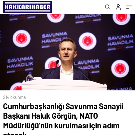
kurulması için adım atacak
214 okunma
Cumhurbaşkanlığı Savunma Sanayii
Başkanı Haluk Görgün, NATO
Müdürlüğü’nün kurulması için adım
atacak