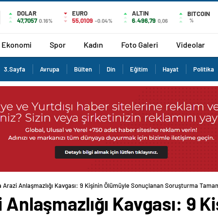
DOLAR
EURO
ALTIN
BITCOIN
47,7057
55,0109
6.496,79
%
0.16%
-0.04%
0,06
Ekonomi
Spor
Kadın
Foto Galeri
Videolar
3.Sayfa
Avrupa
Bülten
Din
Eğitim
Hayat
Politika
da Arazi Anlaşmazlığı Kavgası: 9 Kişinin Ölümüyle Sonuçlanan Soruşturma Tama
i Anlaşmazlığı Kavgası: 9 K