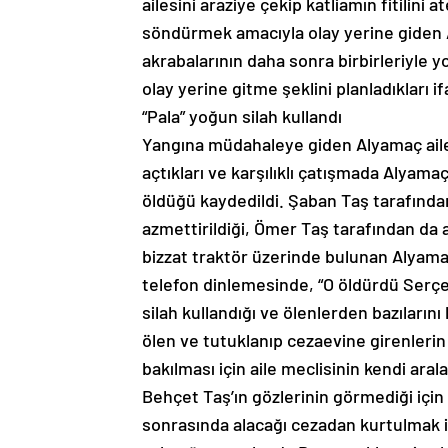
ailesini araziye çekip katliamın fitilini
söndürmek amacıyla olay yerine giden Al
akrabalarının daha sonra birbirleriyle y
olay yerine gitme şeklini planladıkları if
“Pala” yoğun silah kullandı
Yangına müdahaleye giden Alyamaç aile
açtıkları ve karşılıklı çatışmada Alyama
öldüğü kaydedildi. Şaban Taş tarafından 
azmettirildiği, Ömer Taş tarafından da a
bizzat traktör üzerinde bulunan Alyamaç
telefon dinlemesinde, “O öldürdü Serçel
silah kullandığı ve ölenlerden bazıların
ölen ve tutuklanıp cezaevine girenleri
bakılması için aile meclisinin kendi aralar
Behçet Taş’ın gözlerinin görmediği için h
sonrasında alacağı cezadan kurtulmak i