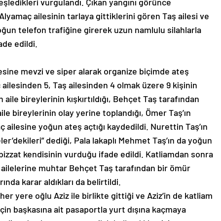
 ateşledikleri vurgulandı. Çıkan yangını görünce
yamaç ailesinin tarlaya gittiklerini gören Taş ailesi ve
oğun telefon trafiğine girerek uzun namlulu silahlarla
ade edildi.
sine mevzi ve siper alarak organize biçimde ateş
ç ailesinden 5, Taş ailesinden 4 olmak üzere 9 kişinin
aile bireylerinin kışkırtıldığı, Behçet Taş tarafından
ile bireylerinin olay yerine toplandığı, Ömer Taş’ın
 ailesine yoğun ateş açtığı kaydedildi. Nurettin Taş’ın
er’dekileri” dediği, Pala lakaplı Mehmet Taş’ın da yoğun
ı bizzat kendisinin vurduğu ifade edildi. Katliamdan sonra
n ailelerine muhtar Behçet Taş tarafından bir ömür
ında karar aldıkları da belirtildi.
er yere oğlu Aziz ile birlikte gittiği ve Aziz’in de katliam
çin başkasına ait pasaportla yurt dışına kaçmaya