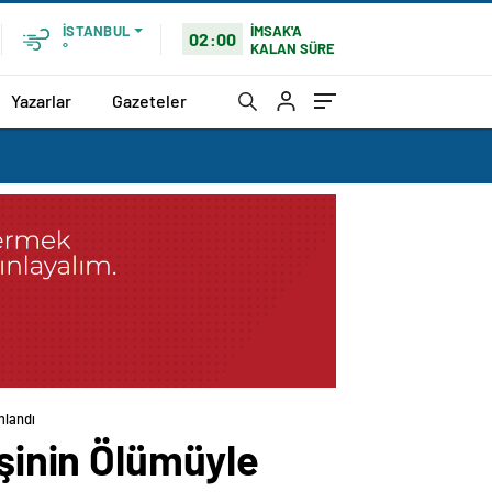
İMSAK'A
İSTANBUL
02:00
KALAN SÜRE
°
Yazarlar
Gazeteler
mlandı
işinin Ölümüyle