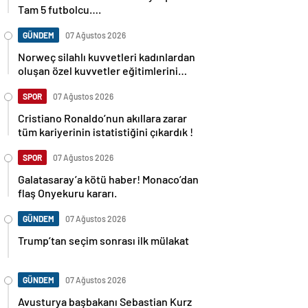
Tam 5 futbolcu….
GÜNDEM
07 Ağustos 2026
Norweç silahlı kuvvetleri kadınlardan
oluşan özel kuvvetler eğitimlerini
başlattı.
SPOR
07 Ağustos 2026
Cristiano Ronaldo’nun akıllara zarar
tüm kariyerinin istatistiğini çıkardık !
SPOR
07 Ağustos 2026
Galatasaray’a kötü haber! Monaco’dan
flaş Onyekuru kararı.
GÜNDEM
07 Ağustos 2026
Trump’tan seçim sonrası ilk mülakat
GÜNDEM
07 Ağustos 2026
Avusturya başbakanı Sebastian Kurz