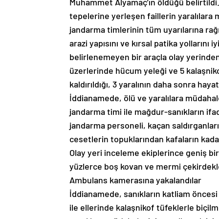
Muhammet Alyamaç’ın öldüğü belirtildi. 
tepelerine yerleşen faillerin yaralılara
jandarma timlerinin tüm uyarılarına rağ
arazi yapısını ve kırsal patika yollarını i
belirlenemeyen bir araçla olay yerinden 
üzerlerinde hücum yeleği ve 5 kalaşnik
kaldırıldığı, 3 yaralının daha sonra hayatı
İddianamede, ölü ve yaralılara müdahale
jandarma timi ile mağdur-sanıkların ifade
jandarma personeli, kaçan saldırganları 
cesetlerin topuklarından kafaların kada
Olay yeri inceleme ekiplerince geniş bi
yüzlerce boş kovan ve mermi çekirdekle
Ambulans kamerasına yakalandılar
İddianamede, sanıkların katliam öncesi 
ile ellerinde kalaşnikof tüfeklerle biç