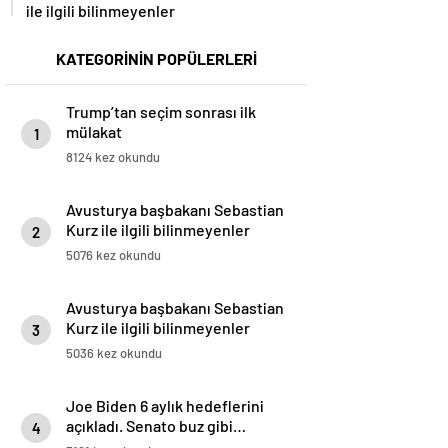
ile ilgili bilinmeyenler
KATEGORİNİN POPÜLERLERİ
Trump’tan seçim sonrası ilk
mülakat
1
8124 kez okundu
Avusturya başbakanı Sebastian
Kurz ile ilgili bilinmeyenler
2
5076 kez okundu
Avusturya başbakanı Sebastian
Kurz ile ilgili bilinmeyenler
3
5036 kez okundu
Joe Biden 6 aylık hedeflerini
açıkladı. Senato buz gibi…
4