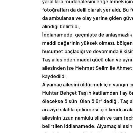
yaralılara müdahalesini engellemek içi
fotoğrafları da delil olarak yer aldı. Bu
da ambulansa ve olay yerine giden güve
alındığı belirtildi.
İddianamede, geçmişte de anlaşmazlık 
maddi değerinin yüksek olması, bölgenin
husumet başladığı ve devamında 9 kişin
Taş ailesinden maddi gücü olan ve ayn
ailesinden ise Mehmet Selim ile Ahmet A
kaydedildi.
Alyamaç ailesini öldürmek için yangın ç
Muhtar Behçet Taş’ın katliamdan 1 ay ön
ölecekse ölsün. Ölen ölür” dediği, Taş a
araziye silahla gelinmesi için kendi arala
ailesinin uzun namlulu silah ve tam teç
belirtilen iddianamede, Alyamaç ailesi