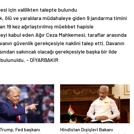
i için valilikten talepte bulundu
ek, ölü ve yaralılara müdahaleye giden 9 jandarma timini
19 kez ağırlaştırılmış müebbet hapisle
ameyi kabul eden Ağır Ceza Mahkemesi, taraflar arasında
ın güvenlik gerekçesiyle naklini talep etti. Davanın
sından sakıncalı olacağı gerekçesiyle başka bir ilde
de bulunuldu. – DİYARBAKIR
Trump, Fed başkanı
Hindistan Dışişleri Bakanı