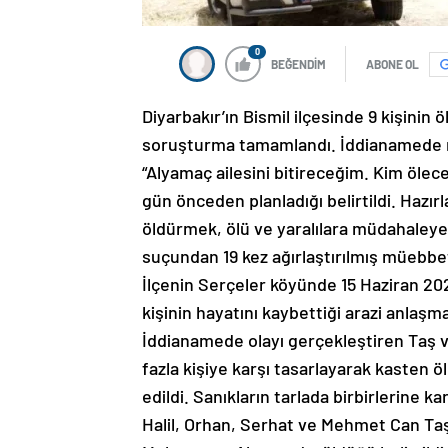
0
BEĞENDİM
ABONE OL
Diyarbakır’ın Bismil ilçesinde 9 kişinin
soruşturma tamamlandı. İddianamede mu
“Alyamaç ailesini bitireceğim. Kim ölecek
gün önceden planladığı belirtildi. Hazır
öldürmek, ölü ve yaralılara müdahaley
suçundan 19 kez ağırlaştırılmış müebbet 
İlçenin Serçeler köyünde 15 Haziran 202
kişinin hayatını kaybettiği arazi anlaşm
İddianamede olayı gerçekleştiren Taş v
fazla kişiye karşı tasarlayarak kasten 
edildi. Sanıkların tarlada birbirlerine kar
Halil, Orhan, Serhat ve Mehmet Can T