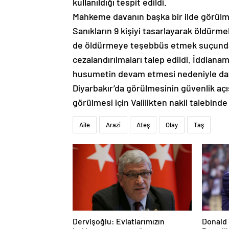
kullanıldığı tespit edildi.
Mahkeme davanın başka bir ilde görülmes
Sanıkların 9 kişiyi tasarlayarak öldürm
de öldürmeye teşebbüs etmek suçundan 
cezalandırılmaları talep edildi. İddian
husumetin devam etmesi nedeniyle davan
Diyarbakır’da görülmesinin güvenlik açı
görülmesi için Valilikten nakil talebin
Aile
Arazi
Ateş
Olay
Taş
Dervişoğlu: Evlatlarımızın
Donald 