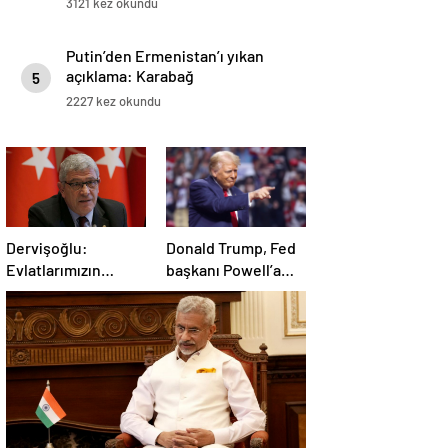
3121 kez okundu
Putin’den Ermenistan’ı yıkan
açıklama: Karabağ
5
Azerbaycan’ın ayrılmaz bir
2227 kez okundu
parçasıdır!
Dervişoğlu:
Donald Trump, Fed
Evlatlarımızın
başkanı Powell’a
haklarını
hakaret etti: Aptal
savunacağım