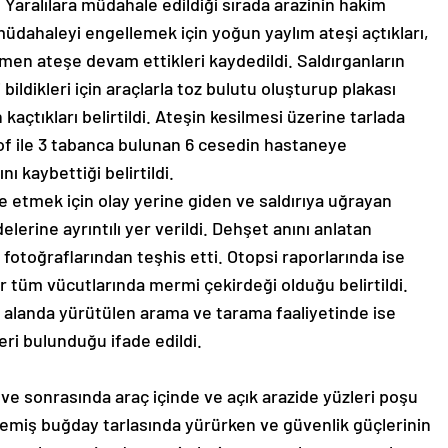
Yaralılara müdahale edildiği sırada arazinin hakim
 müdahaleyi engellemek için yoğun yaylım ateşi açtıkları,
men ateşe devam ettikleri kaydedildi. Saldırganların
yi bildikleri için araçlarla toz bulutu oluşturup plakası
kaçtıkları belirtildi. Ateşin kesilmesi üzerine tarlada
of ile 3 tabanca bulunan 6 cesedin hastaneye
nı kaybettiği belirtildi.
 etmek için olay yerine giden ve saldırıya uğrayan
lerine ayrıntılı yer verildi. Dehşet anını anlatan
fotoğraflarından teşhis etti. Otopsi raporlarında ise
r tüm vücutlarında mermi çekirdeği olduğu belirtildi.
r alanda yürütülen arama ve tarama faaliyetinde ise
ri bulunduğu ifade edildi.
ve sonrasında araç içinde ve açık arazide yüzleri poşu
ilmemiş buğday tarlasında yürürken ve güvenlik güçlerinin