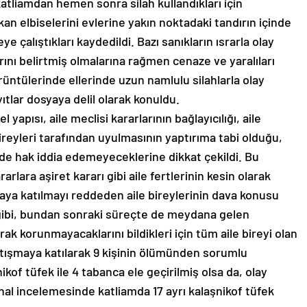
 katliamdan hemen sonra silah kullandıkları için
kan elbiselerini evlerine yakın noktadaki tandırın içinde
eye çalıştıkları kaydedildi. Bazı sanıkların ısrarla olay
rını belirtmiş olmalarına rağmen cenaze ve yaralıları
ntülerinde ellerinde uzun namlulu silahlarla olay
yıtlar dosyaya delil olarak konuldu.
yapısı, aile meclisi kararlarının bağlayıcılığı, aile
ireyleri tarafından uyulmasının yaptırıma tabi olduğu,
inde hak iddia edemeyeceklerine dikkat çekildi. Bu
arlara aşiret kararı gibi aile fertlerinin kesin olarak
Olaya katılmayı reddeden aile bireylerinin dava konusu
gibi, bundan sonraki süreçte de meydana gelen
arak korunmayacaklarını bildikleri için tüm aile bireyi olan
 çatışmaya katılarak 9 kişinin ölümünden sorumlu
nikof tüfek ile 4 tabanca ele geçirilmiş olsa da, olay
al incelemesinde katliamda 17 ayrı kalaşnikof tüfek