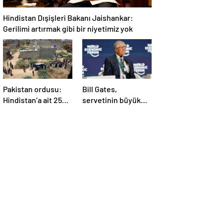
Hindistan Dışişleri Bakanı Jaishankar:
Gerilimi artırmak gibi bir niyetimiz yok
Pakistan ordusu:
Bill Gates,
Hindistan’a ait 25
servetinin büyük
İHA etkisiz hale
kısmını vakfa
getirildi
bağışlayacak