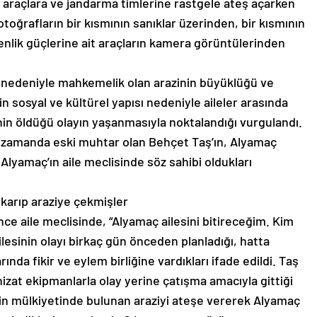
n araçlara ve jandarma timlerine rastgele ateş açarken
 fotoğrafların bir kısmının sanıklar üzerinden, bir kısmının
nlik güçlerine ait araçların kamera görüntülerinden
nedeniyle mahkemelik olan arazinin büyüklüğü ve
 sosyal ve kültürel yapısı nedeniyle aileler arasında
in öldüğü olayın yaşanmasıyla noktalandığı vurgulandı.
ı zamanda eski muhtar olan Behçet Taş’ın, Alyamaç
lyamaç’ın aile meclisinde söz sahibi oldukları
ıkarıp araziye çekmişler
ce aile meclisinde, “Alyamaç ailesini bitireceğim. Kim
ilesinin olayı birkaç gün önceden planladığı, hatta
rında fikir ve eylem birliğine vardıkları ifade edildi. Taş
hizat ekipmanlarla olay yerine çatışma amacıyla gittiği
nin mülkiyetinde bulunan araziyi ateşe vererek Alyamaç