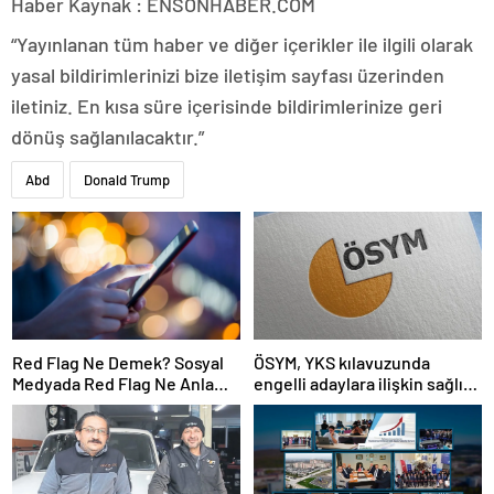
Haber Kaynak : ENSONHABER.COM
“Yayınlanan tüm haber ve diğer içerikler ile ilgili olarak
yasal bildirimlerinizi bize iletişim sayfası üzerinden
iletiniz. En kısa süre içerisinde bildirimlerinize geri
dönüş sağlanılacaktır.”
Abd
Donald Trump
Red Flag Ne Demek? Sosyal
ÖSYM, YKS kılavuzunda
Medyada Red Flag Ne Anlama
engelli adaylara ilişkin sağlık
Gelir?
şartlarını güncelledi