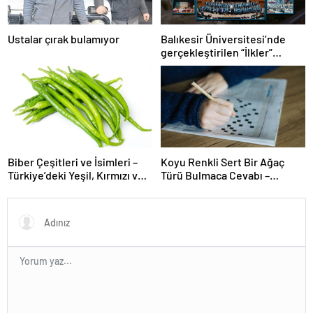
Ustalar çırak bulamıyor
Balıkesir Üniversitesi’nde
gerçekleştirilen “İlkler”
üniversitenin geleceğini
şekillendiriyor
Biber Çeşitleri ve İsimleri –
Koyu Renkli Sert Bir Ağaç
Türkiye’deki Yeşil, Kırmızı ve
Türü Bulmaca Cevabı –
Acı Biber Türleri Nelerdir?
Bulmacada Koyu Renkli Sert
Bir Ağaç Türü