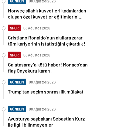
GÜNDEM
08 Ağustos 2026
Norweç silahlı kuvvetleri kadınlardan
oluşan özel kuvvetler eğitimlerini
başlattı.
SPOR
08 Ağustos 2026
Cristiano Ronaldo’nun akıllara zarar
tüm kariyerinin istatistiğini çıkardık !
SPOR
08 Ağustos 2026
Galatasaray’a kötü haber! Monaco’dan
flaş Onyekuru kararı.
GÜNDEM
08 Ağustos 2026
Trump’tan seçim sonrası ilk mülakat
GÜNDEM
08 Ağustos 2026
Avusturya başbakanı Sebastian Kurz
ile ilgili bilinmeyenler