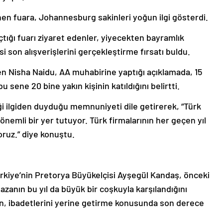
n fuara, Johannesburg sakinleri yoğun ilgi gösterdi.
açtığı fuarı ziyaret edenler, yiyecekten bayramlık
 son alışverişlerini gerçekleştirme fırsatı buldu.
den Nisha Naidu, AA muhabirine yaptığı açıklamada, 15
bu sene 20 bine yakın kişinin katıldığını belirtti.
ği ilgiden duyduğu memnuniyeti dile getirerek, “Türk
nemli bir yer tutuyor. Türk firmalarının her geçen yıl
oruz.” diye konuştu.
Türkiye’nin Pretorya Büyükelçisi Ayşegül Kandaş, önceki
azanın bu yıl da büyük bir coşkuyla karşılandığını
ın, ibadetlerini yerine getirme konusunda son derece