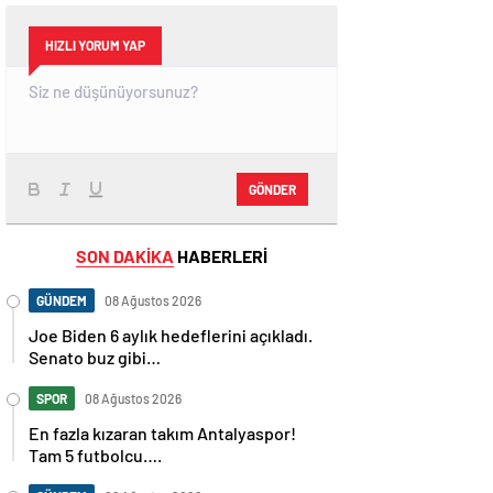
HIZLI YORUM YAP
GÖNDER
SON DAKİKA
HABERLERİ
GÜNDEM
08 Ağustos 2026
Joe Biden 6 aylık hedeflerini açıkladı.
Senato buz gibi…
SPOR
08 Ağustos 2026
En fazla kızaran takım Antalyaspor!
Tam 5 futbolcu….