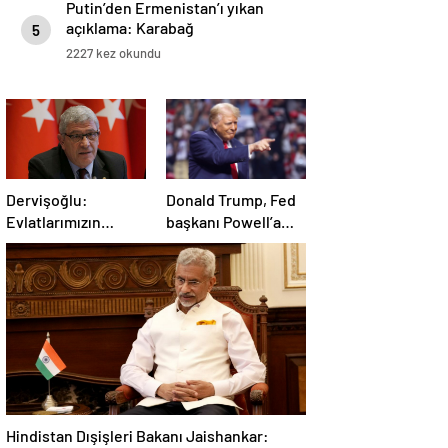
Putin’den Ermenistan’ı yıkan
açıklama: Karabağ
5
Azerbaycan’ın ayrılmaz bir
2227 kez okundu
parçasıdır!
Dervişoğlu:
Donald Trump, Fed
Evlatlarımızın
başkanı Powell’a
haklarını
hakaret etti: Aptal
savunacağım
Hindistan Dışişleri Bakanı Jaishankar: