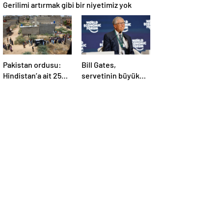
Gerilimi artırmak gibi bir niyetimiz yok
Pakistan ordusu:
Bill Gates,
Hindistan’a ait 25
servetinin büyük
İHA etkisiz hale
kısmını vakfa
getirildi
bağışlayacak