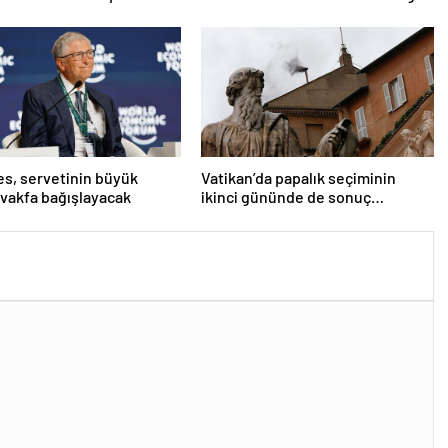
bir niyetimiz yok
tes, servetinin büyük
Vatikan’da papalık seçiminin
 vakfa bağışlayacak
ikinci gününde de sonuç
alınamadı