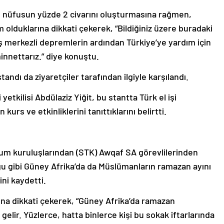
 nüfusun yüzde 2 civarını oluşturmasına rağmen,
olduklarına dikkati çekerek, “Bildiğiniz üzere buradaki
merkezli depremlerin ardından Türkiye’ye yardım için
innettarız.” diye konuştu.
ndı da ziyaretçiler tarafından ilgiyle karşılandı.
tkilisi Abdülaziz Yiğit, bu stantta Türk el işi
urs ve etkinliklerini tanıttıklarını belirtti.
lum kuruluşlarından (STK) Awqaf SA görevlilerinden
u gibi Güney Afrika’da da Müslümanların ramazan ayını
ni kaydetti.
ına dikkati çekerek, “Güney Afrika’da ramazan
gelir. Yüzlerce, hatta binlerce kişi bu sokak iftarlarında