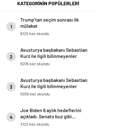
KATEGORİNİN POPÜLERLERİ
Trump’tan seçim sonrası ilk
mülakat
1
8125 kez okundu
Avusturya başbakanı Sebastian
Kurz ile ilgili bilinmeyenler
2
5076 kez okundu
Avusturya başbakanı Sebastian
Kurz ile ilgili bilinmeyenler
3
5036 kez okundu
Joe Biden 6 aylık hedeflerini
açıkladı. Senato buz gibi…
4
3122 kez okundu