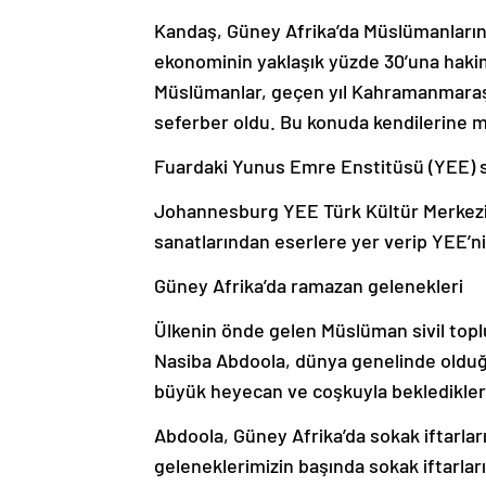
Kandaş, Güney Afrika’da Müslümanların
ekonominin yaklaşık yüzde 30’una hakim 
Müslümanlar, geçen yıl Kahramanmaraş 
seferber oldu. Bu konuda kendilerine m
Fuardaki Yunus Emre Enstitüsü (YEE) sta
Johannesburg YEE Türk Kültür Merkezi ye
sanatlarından eserlere yer verip YEE’nin k
Güney Afrika’da ramazan gelenekleri
Ülkenin önde gelen Müslüman sivil top
Nasiba Abdoola, dünya genelinde olduğ
büyük heyecan ve coşkuyla bekledikleri
Abdoola, Güney Afrika’da sokak iftarlar
geleneklerimizin başında sokak iftarları 