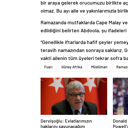
bir araya gelerek orucumuzu birlikte a
olmaz. Bu ayı aile ve yakınlarımızla bir
Ramazanda mutfaklarda Cape Malay ve H
edildiğini belirten Abdoola, şu ifadeleri 
“Genellikle iftarlarda hafif şeyler yemey
teravih namazından sonraya saklarız. 
vakti ailenin tüm üyeleri tekrar sofra ba
Fuarı
Güney Afrika
Müslüman
Ramaz
Dervişoğlu: Evlatlarımızın
Donald 
haklarını savunacağım
Powell’