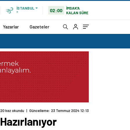
İMSAK'A
İSTANBUL
02:00
KALAN SÜRE
°
Yazarlar
Gazeteler
220 kez okundu
|
Güncelleme: 23 Temmuz 2024 12:13
Hazırlanıyor