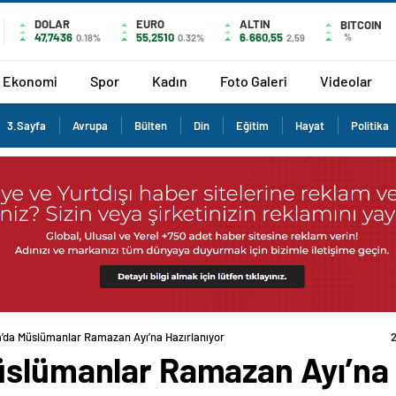
DOLAR
EURO
ALTIN
BITCOIN
47,7436
55,2510
6.660,55
%
0.18%
0.32%
2,59
Ekonomi
Spor
Kadın
Foto Galeri
Videolar
3.Sayfa
Avrupa
Bülten
Din
Eğitim
Hayat
Politika
’da Müslümanlar Ramazan Ayı’na Hazırlanıyor
üslümanlar Ramazan Ayı’na 