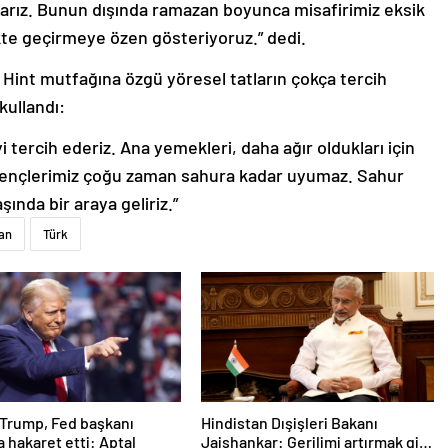
çarız. Bunun dışında ramazan boyunca misafirimiz eksik
likte geçirmeye özen gösteriyoruz.” dedi.
int mutfağına özgü yöresel tatların çokça tercih
kullandı:
i tercih ederiz. Ana yemekleri, daha ağır oldukları için
Gençlerimiz çoğu zaman sahura kadar uyumaz. Sahur
şında bir araya geliriz.”
an
Türk
Trump, Fed başkanı
Hindistan Dışişleri Bakanı
a hakaret etti: Aptal
Jaishankar: Gerilimi artırmak gibi