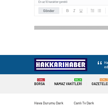
En az 10 karakter gerekli
Gönder
Ha
ed
CANLI
ANLIK
GÜNLÜ
BORSA
NAMAZ VAKITLERI
GAZETELE
Hava Durumu Dark
Canlı Tv Dark