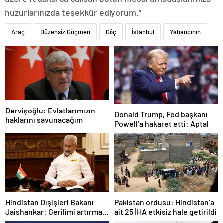
huzurlarınızda teşekkür ediyorum.”
Araç
Düzensiz Göçmen
Göç
İstanbul
Yabancının
Dervişoğlu: Evlatlarımızın
Donald Trump, Fed başkanı
haklarını savunacağım
Powell’a hakaret etti: Aptal
Hindistan Dışişleri Bakanı
Pakistan ordusu: Hindistan’a
Jaishankar: Gerilimi artırmak
ait 25 İHA etkisiz hale getirildi
gibi bir niyetimiz yok