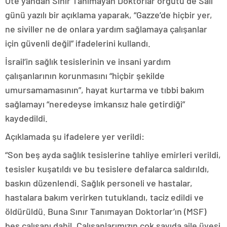
Öte yandan Sınır Tanımayan Doktorlar örgütü de Salı
günü yazılı bir açıklama yaparak, “Gazze’de hiçbir yer,
ne siviller ne de onlara yardım sağlamaya çalışanlar
için güvenli değil” ifadelerini kullandı.
İsrail’in sağlık tesislerinin ve insani yardım
çalışanlarının korunmasını “hiçbir şekilde
umursamamasının”, hayat kurtarma ve tıbbi bakım
sağlamayı “neredeyse imkansız hale getirdiği”
kaydedildi.
Açıklamada şu ifadelere yer verildi:
“Son beş ayda sağlık tesislerine tahliye emirleri verildi,
tesisler kuşatıldı ve bu tesislere defalarca saldırıldı,
baskın düzenlendi. Sağlık personeli ve hastalar,
hastalara bakım verirken tutuklandı, taciz edildi ve
öldürüldü. Buna Sınır Tanımayan Doktorlar’ın (MSF)
beş çalışanı dahil. Çalışanlarımızın çok sayıda aile üyesi