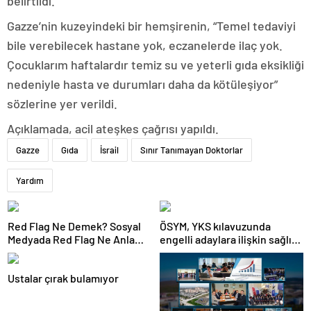
belirtildi.
Gazze’nin kuzeyindeki bir hemşirenin, “Temel tedaviyi
bile verebilecek hastane yok, eczanelerde ilaç yok.
Çocuklarım haftalardır temiz su ve yeterli gıda eksikliği
nedeniyle hasta ve durumları daha da kötüleşiyor”
sözlerine yer verildi.
Açıklamada, acil ateşkes çağrısı yapıldı.
Gazze
Gıda
İsrail
Sınır Tanımayan Doktorlar
Yardım
Red Flag Ne Demek? Sosyal
ÖSYM, YKS kılavuzunda
Medyada Red Flag Ne Anlama
engelli adaylara ilişkin sağlık
Gelir?
şartlarını güncelledi
Ustalar çırak bulamıyor