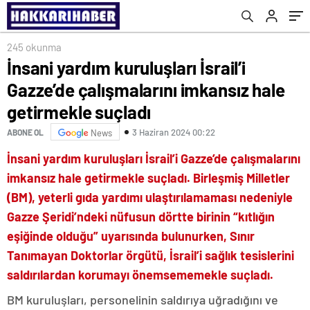
suçladı
245 okunma
İnsani yardım kuruluşları İsrail’i
Gazze’de çalışmalarını imkansız hale
getirmekle suçladı
3 Haziran 2024 00:22
ABONE OL
News
İnsani yardım kuruluşları İsrail’i Gazze’de çalışmalarını
imkansız hale getirmekle suçladı. Birleşmiş Milletler
(BM), yeterli gıda yardımı ulaştırılamaması nedeniyle
Gazze Şeridi’ndeki nüfusun dörtte birinin “kıtlığın
eşiğinde olduğu” uyarısında bulunurken, Sınır
Tanımayan Doktorlar örgütü, İsrail’i sağlık tesislerini
saldırılardan korumayı önemsememekle suçladı.
BM kuruluşları, personelinin saldırıya uğradığını ve