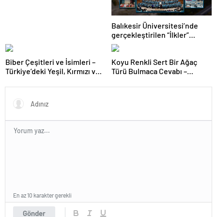
Balıkesir Üniversitesi’nde
gerçekleştirilen “İlkler”
üniversitenin geleceğini
şekillendiriyor
Biber Çeşitleri ve İsimleri –
Koyu Renkli Sert Bir Ağaç
Türkiye’deki Yeşil, Kırmızı ve
Türü Bulmaca Cevabı –
Acı Biber Türleri Nelerdir?
Bulmacada Koyu Renkli Sert
Bir Ağaç Türü
En az 10 karakter gerekli
Gönder