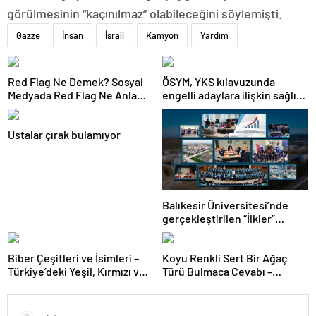
görülmesinin “kaçınılmaz” olabileceğini söylemişti.
Gazze
İnsan
İsrail
Kamyon
Yardım
Red Flag Ne Demek? Sosyal
ÖSYM, YKS kılavuzunda
Medyada Red Flag Ne Anlama
engelli adaylara ilişkin sağlık
Gelir?
şartlarını güncelledi
Ustalar çırak bulamıyor
Balıkesir Üniversitesi’nde
gerçekleştirilen “İlkler”
üniversitenin geleceğini
şekillendiriyor
Biber Çeşitleri ve İsimleri –
Koyu Renkli Sert Bir Ağaç
Türkiye’deki Yeşil, Kırmızı ve
Türü Bulmaca Cevabı –
Acı Biber Türleri Nelerdir?
Bulmacada Koyu Renkli Sert
Bir Ağaç Türü