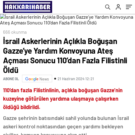
110’dan Fazla Filistinli Öldü
666 okunma
İsrail Askerlerinin Açlıkla Boğuşan
Gazze’ye Yardım Konvoyuna Ateş
Açması Sonucu 110’dan Fazla Filistinli
Öldü
21 Haziran 2024 12:21
ABONE OL
News
110’dan fazla Filistinlinin, açlıkla boğuşan Gazze’nin
kuzeyine götürülen yardıma ulaşmaya çalışırken
öldüğü bildirildi.
Gazze şehrinin batısındaki sahil yolunda bulunan İsrail
askeri kontrol noktasından geçen yardımı bekleyen
siviller, kamyon konvoyuna akın etti.