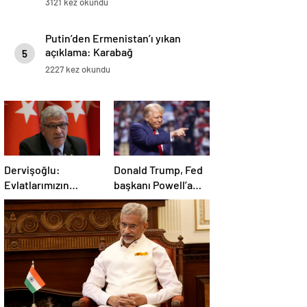
3121 kez okundu
Putin’den Ermenistan’ı yıkan
açıklama: Karabağ
5
Azerbaycan’ın ayrılmaz bir
2227 kez okundu
parçasıdır!
Dervişoğlu:
Donald Trump, Fed
Evlatlarımızın
başkanı Powell’a
haklarını
hakaret etti: Aptal
savunacağım