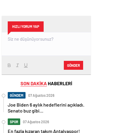
HIZLI YORUM YAP
GÖNDER
SON DAKİKA
HABERLERİ
GÜNDEM
07 Ağustos 2026
Joe Biden 6 aylık hedeflerini açıkladı.
Senato buz gibi…
SPOR
07 Ağustos 2026
En fazla kızaran takım Antalyaspor!