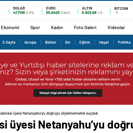
DOLAR
EURO
ALTIN
BITCOIN
47,7106
55,0403
6.603,68
%
0.17%
0.04%
1,71
Ekonomi
Spor
Kadın
Foto Galeri
Videolar
3.Sayfa
Avrupa
Bülten
Din
Eğitim
Hayat
Politika
 kabinesi üyesi Netanyahu’yu doğruyu söylememekle suçladı
nesi üyesi Netanyahu’yu do