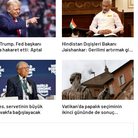
Trump, Fed başkanı
Hindistan Dışişleri Bakanı
a hakaret etti: Aptal
Jaishankar: Gerilimi artırmak gibi
bir niyetimiz yok
tes, servetinin büyük
Vatikan’da papalık seçiminin
 vakfa bağışlayacak
ikinci gününde de sonuç
alınamadı