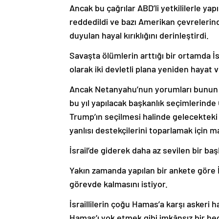
Ancak bu çağrılar ABD’li yetkililerle ya
reddedildi ve bazı Amerikan çevrelerind
duyulan hayal kırıklığını derinleştirdi.
Savaşta ölümlerin arttığı bir ortamda İsr
olarak iki devletli plana yeniden hayat 
Ancak Netanyahu’nun yorumları bunun t
bu yıl yapılacak başkanlık seçimlerind
Trump’ın seçilmesi halinde gelecekteki
yanlısı destekçilerini toparlamak için m
İsrail’de giderek daha az sevilen bir b
Yakın zamanda yapılan bir ankete göre İ
görevde kalmasını istiyor.
İsraillilerin çoğu Hamas’a karşı asker
Hamas’ı yok etmek gibi imkânsız bir he