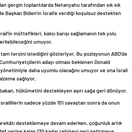
pılan gergin toplantılarda Netanyahu tarafından sık sık
e Başkan Biden’ın İsrail’e verdiği koşulsuz destekten
ail’in müttefikleri, kalıcı barışı sağlamanın tek yolu
verilebileceğini umuyor.
am tersini istediğini gösteriyor. Bu pozisyonun ABD’de
e Cumhuriyetçilerin adayı olması beklenen Donald
 yönetimiyle daha uyumlu olacağını umuyor ve ona İsrail
alzeme sağlıyor.
aşbakan, hükümetini destekleyen aşırı sağa geri dönüyor.
sraillilerin sadece yüzde 15’i savaştan sonra da onun
i harekâtı desteklemeye devam ederken, çoğunluk artık
def yerine kalan 130 kadar rehineyi geri getirmeye