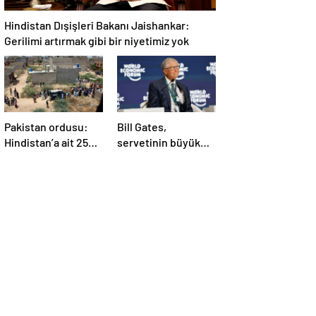
Hindistan Dışişleri Bakanı Jaishankar:
Gerilimi artırmak gibi bir niyetimiz yok
Pakistan ordusu:
Bill Gates,
Hindistan’a ait 25
servetinin büyük
İHA etkisiz hale
kısmını vakfa
getirildi
bağışlayacak