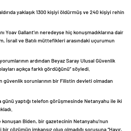
ldırıda yaklaşık 1300 kişiyi öldürmüş ve 240 kişiyi rehin
 Yoav Gallant’ın neredeyse hiç konuşmadıklarına dair
im, İsrail ve Batılı müttefikleri arasındaki uçurumun
n yorumlarının ardından Beyaz Saray Ulusal Güvenlik
olayları açıkça farklı gördüğünü” söyledi.
in güvenlik sorunlarının bir Filistin devleti olmadan
 günü yaptığı telefon görüşmesinde Netanyahu ile iki
kladı.
 konuşan Biden, bir gazetecinin Netanyahu’nun
i bir çözümün imkansız olup olmadığı sorusuna “Hayır,