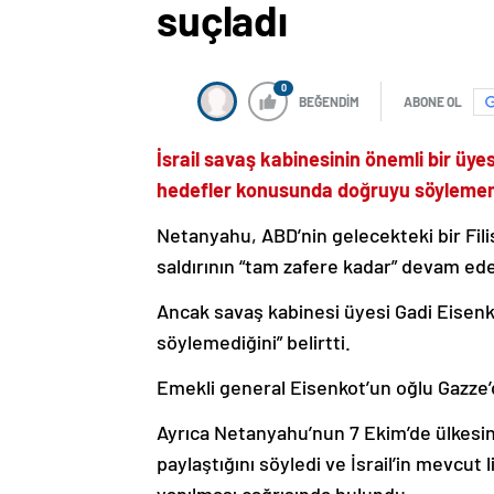
suçladı
0
BEĞENDİM
ABONE OL
İsrail savaş kabinesinin önemli bir ü
hedefler konusunda doğruyu söylemem
Netanyahu, ABD’nin gelecekteki bir Fili
saldırının “tam zafere kadar” devam ede
Ancak savaş kabinesi üyesi Gadi Eisenk
söylemediğini” belirtti.
Emekli general Eisenkot’un oğlu Gazze
Ayrıca Netanyahu’nun 7 Ekim’de ülkesini
paylaştığını söyledi ve İsrail’in mevcut 