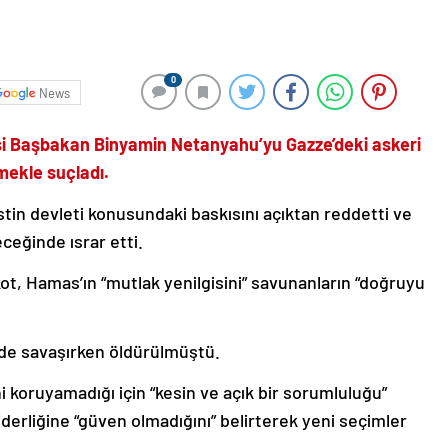
0
News
yesi Başbakan Binyamin Netanyahu’yu Gazze’deki askeri
ekle suçladı.
stin devleti konusundaki baskısını açıktan reddetti ve
ceğinde ısrar etti.
ot, Hamas’ın “mutlak yenilgisini” savunanların “doğruyu
’de savaşırken öldürülmüştü.
 koruyamadığı için “kesin ve açık bir sorumluluğu”
liderliğine “güven olmadığını” belirterek yeni seçimler