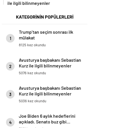
ile ilgili bilinmeyenler
KATEGORİNİN POPÜLERLERİ
Trump’tan seçim sonrası ilk
mülakat
1
8125 kez okundu
Avusturya başbakanı Sebastian
Kurz ile ilgili bilinmeyenler
2
5076 kez okundu
Avusturya başbakanı Sebastian
Kurz ile ilgili bilinmeyenler
3
5036 kez okundu
Joe Biden 6 aylık hedeflerini
açıkladı. Senato buz gibi…
4