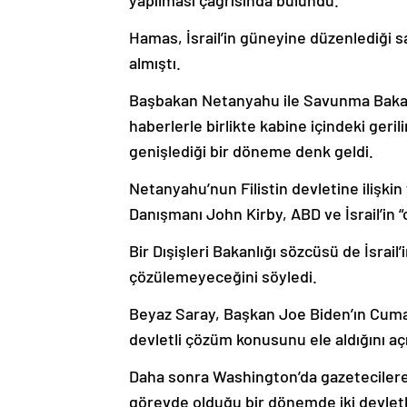
yapılması çağrısında bulundu.
Hamas, İsrail’in güneyine düzenlediği sa
almıştı.
Başbakan Netanyahu ile Savunma Bakanı
haberlerle birlikte kabine içindeki geril
genişlediği bir döneme denk geldi.
Netanyahu’nun Filistin devletine ilişki
Danışmanı John Kirby, ABD ve İsrail’in “
Bir Dışişleri Bakanlığı sözcüsü de İsrail’
çözülemeyeceğini söyledi.
Beyaz Saray, Başkan Joe Biden’ın Cuma
devletli çözüm konusunu ele aldığını açı
Daha sonra Washington’da gazetecilere
görevde olduğu bir dönemde iki devletl