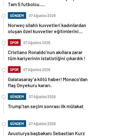
Tam 5 futbolcu….
GÜNDEM
07 Ağustos 2026
Norweç silahlı kuvvetleri kadınlardan
oluşan özel kuvvetler eğitimlerini
başlattı.
SPOR
07 Ağustos 2026
Cristiano Ronaldo’nun akıllara zarar
tüm kariyerinin istatistiğini çıkardık !
SPOR
07 Ağustos 2026
Galatasaray’a kötü haber! Monaco’dan
flaş Onyekuru kararı.
GÜNDEM
07 Ağustos 2026
Trump’tan seçim sonrası ilk mülakat
GÜNDEM
07 Ağustos 2026
Avusturya başbakanı Sebastian Kurz