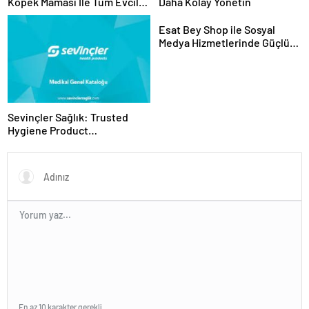
Köpek Maması İle Tüm Evcil
Daha Kolay Yönetin
Hayvan Ürünleri
Esat Bey Shop ile Sosyal
Medya Hizmetlerinde Güçlü
Panel Deneyimi
Sevinçler Sağlık: Trusted
Hygiene Product
Manufacturer in Turkey
En az 10 karakter gerekli