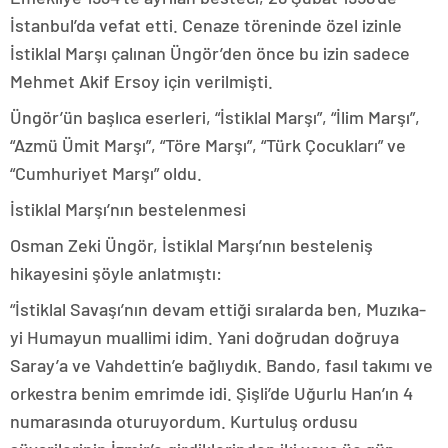
İstanbul’da vefat etti. Cenaze töreninde özel izinle
İstiklal Marşı çalınan Üngör’den önce bu izin sadece
Mehmet Akif Ersoy için verilmişti.
Üngör’ün başlıca eserleri, “İstiklal Marşı”, “İlim Marşı”,
“Azmü Ümit Marşı”, “Töre Marşı”, “Türk Çocukları” ve
“Cumhuriyet Marşı” oldu.
İstiklal Marşı’nın bestelenmesi
Osman Zeki Üngör, İstiklal Marşı’nın besteleniş
hikayesini şöyle anlatmıştı:
“İstiklal Savaşı’nın devam ettiği sıralarda ben, Muzıka-
yi Humayun muallimi idim. Yani doğrudan doğruya
Saray’a ve Vahdettin’e bağlıydık. Bando, fasıl takımı ve
orkestra benim emrimde idi. Şişli’de Uğurlu Han’ın 4
numarasında oturuyordum. Kurtuluş ordusu