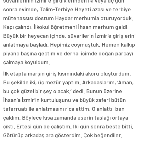
süvarilerinin İzmir’e girdiklerinden iki veya üç gün
sonra evimde, Talim-Terbiye Heyeti azası ve terbiye
mütehassısı dostum Haydar merhumla oturuyorduk.
Kapı çalındı. İlkokul öğretmeni İhsan merhum geldi.
Büyük bir heyecan içinde, süvarilerin İzmir’e girişlerini
anlatmaya başladı. Hepimiz coşmuştuk. Hemen kalkıp
piyano başına geçtim ve derhal içimde doğan parçayı
çalmaya koyuldum.
İlk etapta marşın giriş kısmındaki akoru oluşturdum.
Bu şekilde iki, üç mezür yaptım. Arkadaşlarım, ‘Aman,
bu çok güzel bir şey olacak.’ dedi. Bunun üzerine
İhsan’a İzmir’in kurtuluşunu ve büyük zaferi bütün
teferruatı ile anlatmasını rica ettim. O anlattı, ben
çaldım. Böylece kısa zamanda eserin taslağı ortaya
çıktı. Ertesi gün de çalıştım. İki gün sonra beste bitti.
Götürüp arkadaşlara gösterdim. Çok beğendiler.