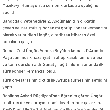
Muzıka-yi Hümayun’da senfonik orkestra üyeliğine
seçildi.
Bandodaki yeteneğiyle 2. Abdülhamid’in dikkatini
çeken ve Batı müziği öğrenimi görüp konser kemancısı
olarak yetiştirilen Üngör, o tarihten itibaren özel
hocalarla çalıştı.
Osman Zeki Üngör, Vondra Bey’den keman, D’Aronda
Paşa’dan müzik nazariyatı, solfej, klasik fon felsefesi
ve tarih dersleri aldı. Sanatçı, eğitimlerin sonunda ilk
Türk konser kemancısı oldu.
Türk orkestrasının çıktığı ilk Avrupa turnesinin şefliğini
yaptı
Beşiktaş Askeri Rüşdiyesi’nde öğrenim gören Üngör,
resitallerde ve sarayın resmi davetlerinde çalarken,
Fasl’ı Cedid ile Saffet Atabinen’in ilk defa düzenlediği