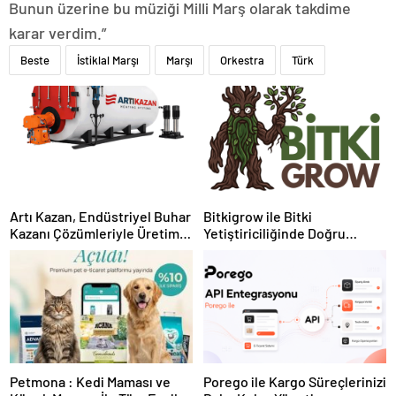
Bunun üzerine bu müziği Milli Marş olarak takdime
karar verdim.”
Beste
İstiklal Marşı
Marşı
Orkestra
Türk
Artı Kazan, Endüstriyel Buhar
Bitkigrow ile Bitki
Kazanı Çözümleriyle Üretim
Yetiştiriciliğinde Doğru
Tesislerine Verimli Sistemler
Ekipman ve Ürün Seçimi
Sunuyor
Petmona : Kedi Maması ve
Porego ile Kargo Süreçlerinizi