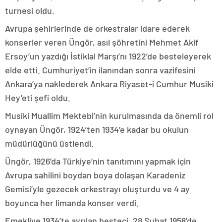
turnesi oldu.
Avrupa şehirlerinde de orkestralar idare ederek
konserler veren Üngör, asıl şöhretini Mehmet Akif
Ersoy’un yazdığı İstiklal Marşı’nı 1922’de besteleyerek
elde etti. Cumhuriyet’in ilanından sonra vazifesini
Ankara’ya naklederek Ankara Riyaset-i Cumhur Musiki
Hey’eti şefi oldu.
Musiki Muallim Mektebi’nin kurulmasında da önemli rol
oynayan Üngör, 1924’ten 1934’e kadar bu okulun
müdürlüğünü üstlendi.
Üngör, 1926’da Türkiye’nin tanıtımını yapmak için
Avrupa sahilini boydan boya dolaşan Karadeniz
Gemisi’yle gezecek orkestrayı oluşturdu ve 4 ay
boyunca her limanda konser verdi.
Emekliye 1934’te ayrılan besteci, 28 Şubat 1958’de