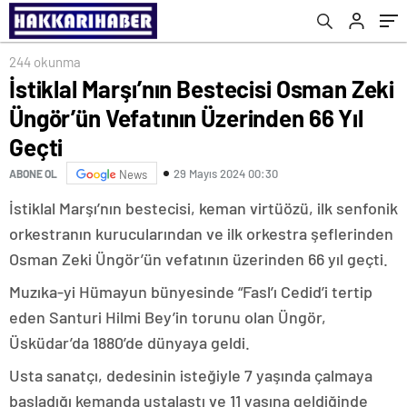
244 okunma
İstiklal Marşı’nın Bestecisi Osman Zeki
Üngör’ün Vefatının Üzerinden 66 Yıl
Geçti
29 Mayıs 2024 00:30
ABONE OL
News
İstiklal Marşı’nın bestecisi, keman virtüözü, ilk senfonik
orkestranın kurucularından ve ilk orkestra şeflerinden
Osman Zeki Üngör’ün vefatının üzerinden 66 yıl geçti.
Muzıka-yi Hümayun bünyesinde “Fasl’ı Cedid’i tertip
eden Santuri Hilmi Bey’in torunu olan Üngör,
Üsküdar’da 1880’de dünyaya geldi.
Usta sanatçı, dedesinin isteğiyle 7 yaşında çalmaya
başladığı kemanda ustalaştı ve 11 yaşına geldiğinde