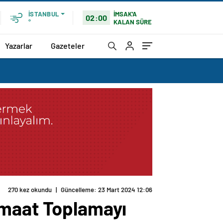
İMSAK'A
İSTANBUL
02:00
KALAN SÜRE
°
Yazarlar
Gazeteler
270 kez okundu
|
Güncelleme: 23 Mart 2024 12:06
emaat Toplamayı