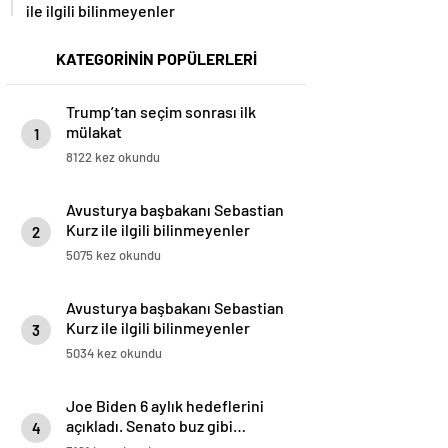
ile ilgili bilinmeyenler
KATEGORİNİN POPÜLERLERİ
Trump’tan seçim sonrası ilk
mülakat
1
8122 kez okundu
Avusturya başbakanı Sebastian
Kurz ile ilgili bilinmeyenler
2
5075 kez okundu
Avusturya başbakanı Sebastian
Kurz ile ilgili bilinmeyenler
3
5034 kez okundu
Joe Biden 6 aylık hedeflerini
açıkladı. Senato buz gibi…
4