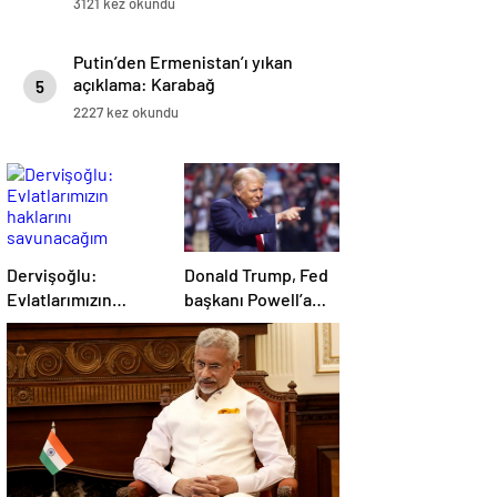
3121 kez okundu
Putin’den Ermenistan’ı yıkan
açıklama: Karabağ
5
Azerbaycan’ın ayrılmaz bir
2227 kez okundu
parçasıdır!
Dervişoğlu:
Donald Trump, Fed
Evlatlarımızın
başkanı Powell’a
haklarını
hakaret etti: Aptal
savunacağım