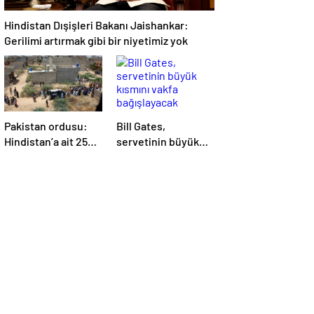
Hindistan Dışişleri Bakanı Jaishankar:
Gerilimi artırmak gibi bir niyetimiz yok
Pakistan ordusu:
Bill Gates,
Hindistan’a ait 25
servetinin büyük
İHA etkisiz hale
kısmını vakfa
getirildi
bağışlayacak