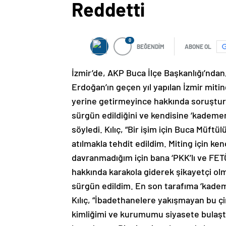
Reddetti
0
BEĞENDİM
ABONE OL
İzmir’de, AKP Buca İlçe Başkanlığı’nd
Erdoğan’ın geçen yıl yapılan İzmir miti
yerine getirmeyince hakkında soruşturma
sürgün edildiğini ve kendisine ‘kademen
söyledi. Kılıç, “Bir işim için Buca Müf
atılmakla tehdit edildim. Miting için ken
davranmadığım için bana ‘PKK’lı ve FETÖ
hakkında karakola giderek şikayetçi olm
sürgün edildim. En son tarafıma ‘kademe
Kılıç, “İbadethanelere yakışmayan bu çi
kimliğimi ve kurumumu siyasete bulaş