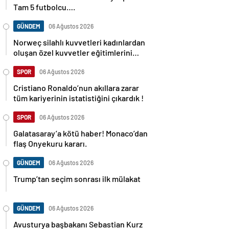
Tam 5 futbolcu….
GÜNDEM
06 Ağustos 2026
Norweç silahlı kuvvetleri kadınlardan
oluşan özel kuvvetler eğitimlerini
başlattı.
SPOR
06 Ağustos 2026
Cristiano Ronaldo’nun akıllara zarar
tüm kariyerinin istatistiğini çıkardık !
SPOR
06 Ağustos 2026
Galatasaray’a kötü haber! Monaco’dan
flaş Onyekuru kararı.
GÜNDEM
06 Ağustos 2026
Trump’tan seçim sonrası ilk mülakat
GÜNDEM
06 Ağustos 2026
Avusturya başbakanı Sebastian Kurz