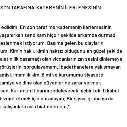
EN SON TARAFIMA ‘KADEMENİN İLERLEMESİNİN
n edildim. En son tarafıma ‘kademenin ilerlemesinin
ar yaşanırken sendikam hiçbir şekilde arkamda durmadı.
 seslenmek istiyorum. Başıma gelen bu olayların
orum. Kimin haklı, kimin haksız olduğunu en güzel şekilde
daletin ilk basamağı olan vicdanlarınızın sesini dinlemeye
i görüşlerini sorgulayamam. İbadethanelere yakışmayan
camiyi, imamlık kimliğimi ve kurumumu siyasete
camiye ve dine olan güvenlerine zarar vermek
sun, kurumun itibarını zedeleyecek hiçbir teklifi kabul
izmet etmek için buradayım. Bir siyasi gruba ya da
a çalışanlara asla biat edemem.”