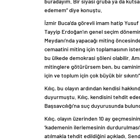
buradayım. Bir siyasi gruba ya da kutsa
edemem” diye konuştu.
İzmir Buca’da görevli imam hatip Yusu
Tayyip Erdoğan’ın genel seçim dönemi
Meydanı’nda yapacağı miting öncesinde 
cemaatini miting için toplamasının isten
bu ülkede demokrasi şöleni olabilir. A
mitinglere götürürsem ben, bu caminin
için ve toplum için çok büyük bir sıkıntı
Kılıç, bu olayın ardından kendisi hakkınd
duyurmuştu. Kılıç, kendisini tehdit ed
Başsavcılığı’na suç duyurusunda bulun
Kılıç, olayın üzerinden 10 ay geçmesinin
‘kademenin ilerlemesinin durdurulması’ 
atılmakla tehdit edildiğini açıkladı. Se