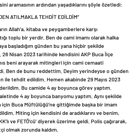
isini aramasının ardından yaşadıklarını şöyle özetledi:
DEN ATILMAKLA TEHDİT EDİLDİM”
arın Allah’a, kitaba ve peygamberlere karşı
ığı toplu bir yerdir. Ben de cami imamı olarak halka
aya başladığım günden bu yana hiçbir şekilde
6 Nisan 2023 tarihinde kendisini AKP Buca İlçe
hıs beni arayarak mitingleri için cami cemaati
di. Ben de bunu reddettim. Deyim yerindeyse o günden
 ile tehdit edildim. Hemen akabinde 29 Mayıs 2023
nderildim. Bu camide 4 ay boyunca görev yaptım.
uvaletinde 4 ay boyunca banyomu yaptım. Aynı şekilde
 için Buca Müftülüğü’ne gittiğimde başka bir imam
ldim. Miting için kendisini de aradıklarını ve benim,
K’lı ve FETÖ’cü’ diyerek üzerime geldi. Polis çağırarak,
tçi olmak zorunda kaldım.