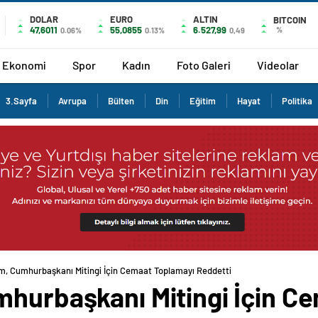
DOLAR
EURO
ALTIN
BITCOIN
47,6011
55,0855
6.527,99
%
0.06%
0.13%
0,49
Ekonomi
Spor
Kadın
Foto Galeri
Videolar
3.Sayfa
Avrupa
Bülten
Din
Eğitim
Hayat
Politika
am, Cumhurbaşkanı Mitingi İçin Cemaat Toplamayı Reddetti
mhurbaşkanı Mitingi İçin C