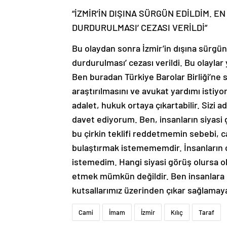
“İZMİR’İN DIŞINA SÜRGÜN EDİLDİM. 
DURDURULMASI’ CEZASI VERİLDİ”
Bu olaydan sonra İzmir’in dışına sürgü
durdurulması’ cezası verildi. Bu olayl
Ben buradan Türkiye Barolar Birliği’ne
araştırılmasını ve avukat yardımı istiy
adalet, hukuk ortaya çıkartabilir. Sizi a
davet ediyorum. Ben, insanların siyas
bu çirkin teklifi reddetmemin sebebi, 
bulaştırmak istemememdir. İnsanların 
istemedim. Hangi siyasi görüş olursa ol
etmek mümkün değildir. Ben insanlara h
kutsallarımız üzerinden çıkar sağlamay
Cami
İmam
İzmir
Kılıç
Taraf