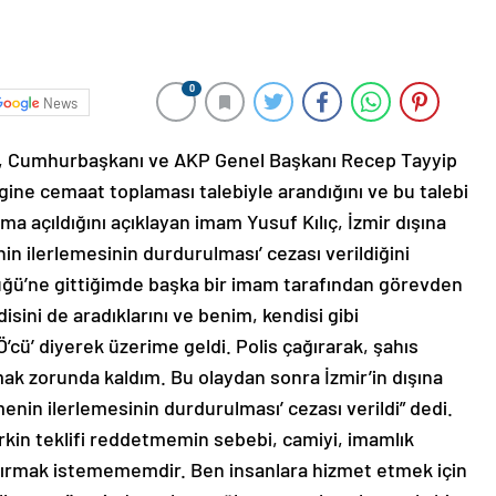
0
News
an, Cumhurbaşkanı ve AKP Genel Başkanı Recep Tayyip
ngine cemaat toplaması talebiyle arandığını ve bu talebi
 açıldığını açıklayan imam Yusuf Kılıç, İzmir dışına
in ilerlemesinin durdurulması’ cezası verildiğini
tülüğü’ne gittiğimde başka bir imam tarafından görevden
disini de aradıklarını ve benim, kendisi gibi
’cü’ diyerek üzerime geldi. Polis çağırarak, şahıs
ak zorunda kaldım. Bu olaydan sonra İzmir’in dışına
nin ilerlemesinin durdurulması’ cezası verildi” dedi.
rkin teklifi reddetmemin sebebi, camiyi, imamlık
tırmak istemememdir. Ben insanlara hizmet etmek için