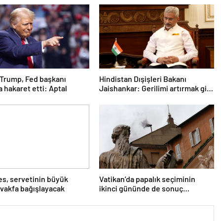
Trump, Fed başkanı
Hindistan Dışişleri Bakanı
a hakaret etti: Aptal
Jaishankar: Gerilimi artırmak gibi
bir niyetimiz yok
tes, servetinin büyük
Vatikan’da papalık seçiminin
 vakfa bağışlayacak
ikinci gününde de sonuç
alınamadı