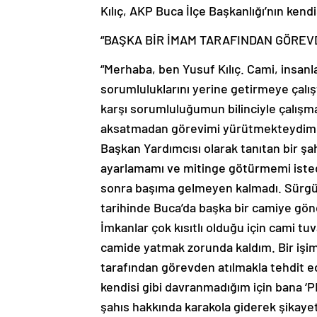
Kılıç, AKP Buca İlçe Başkanlığı’nın kend
“BAŞKA BİR İMAM TARAFINDAN GÖREV
“Merhaba, ben Yusuf Kılıç. Cami, insanl
sorumluluklarını yerine getirmeye çalışt
karşı sorumluluğumun bilinciyle çalışm
aksatmadan görevimi yürütmekteydim. 2
Başkan Yardımcısı olarak tanıtan bir şa
ayarlamamı ve mitinge götürmemi iste
sonra başıma gelmeyen kalmadı. Sürgün
tarihinde Buca’da başka bir camiye gö
İmkanlar çok kısıtlı olduğu için cami t
camide yatmak zorunda kaldım. Bir işim
tarafından görevden atılmakla tehdit edi
kendisi gibi davranmadığım için bana ‘PK
şahıs hakkında karakola giderek şikaye