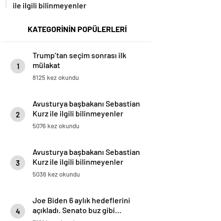
ile ilgili bilinmeyenler
KATEGORİNİN POPÜLERLERİ
Trump’tan seçim sonrası ilk
mülakat
1
8125 kez okundu
Avusturya başbakanı Sebastian
Kurz ile ilgili bilinmeyenler
2
5076 kez okundu
Avusturya başbakanı Sebastian
Kurz ile ilgili bilinmeyenler
3
5036 kez okundu
Joe Biden 6 aylık hedeflerini
açıkladı. Senato buz gibi…
4