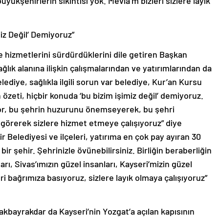
üyükşehirlerin sıkıntısı yok. Mevla’m bizleri sizlere layık
miz Değil’ Demiyoruz”
ile hizmetlerini sürdürdüklerini dile getiren Başkan
ğlık alanına ilişkin çalışmalarından ve yatırımlarından da
elediye, sağlıkla ilgili sorun var belediye, Kur’an Kursu
in özeti, hiçbir konuda ‘bu bizim işimiz değil’ demiyoruz.
iyor, bu şehrin huzurunu önemseyerek, bu şehri
ak görerek sizlere hizmet etmeye çalışıyoruz” diye
 Belediyesi ve ilçeleri, yatırıma en çok pay ayıran 30
bir şehir. Şehrinizle övünebilirsiniz. Birliğin beraberliğin
rı, Sivas’ımızın güzel insanları, Kayseri’mizin güzel
ri bağrımıza basıyoruz, sizlere layık olmaya çalışıyoruz”
bayrakdar da Kayseri’nin Yozgat’a açılan kapısının