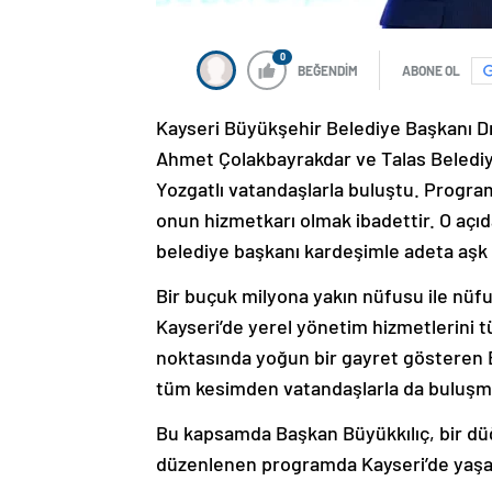
0
BEĞENDİM
ABONE OL
Kayseri Büyükşehir Belediye Başkanı D
Ahmet Çolakbayrakdar ve Talas Belediye
Yozgatlı vatandaşlarla buluştu. Progr
onun hizmetkarı olmak ibadettir. O açıda
belediye başkanı kardeşimle adeta aşk il
Bir buçuk milyona yakın nüfusu ile nüf
Kayseri’de yerel yönetim hizmetlerini tü
noktasında yoğun bir gayret gösteren 
tüm kesimden vatandaşlarla da buluşm
Bu kapsamda Başkan Büyükkılıç, bir dü
düzenlenen programda Kayseri’de yaşaya