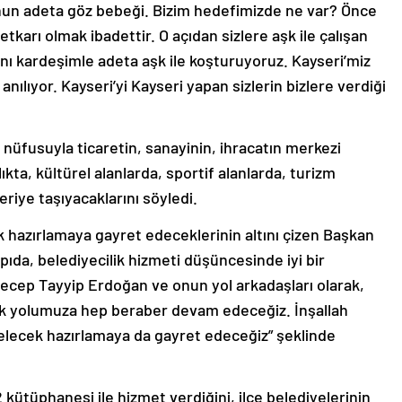
’nun adeta göz bebeği. Bizim hedefimizde ne var? Önce
karı olmak ibadettir. O açıdan sizlere aşk ile çalışan
nı kardeşimle adeta aşk ile koşturuyoruz. Kayseri’miz
nılıyor. Kayseri’yi Kayseri yapan sizlerin bizlere verdiği
 nüfusuyla ticaretin, sanayinin, ihracatın merkezi
a, kültürel alanlarda, sportif alanlarda, turizm
riye taşıyacaklarını söyledi.
k hazırlamaya gayret edeceklerinin altını çizen Başkan
apıda, belediyecilik hizmeti düşüncesinde iyi bir
cep Tayyip Erdoğan ve onun yol arkadaşları olarak,
ak yolumuza hep beraber devam edeceğiz. İnşallah
gelecek hazırlamaya da gayret edeceğiz” şeklinde
 kütüphanesi ile hizmet verdiğini, ilçe belediyelerinin