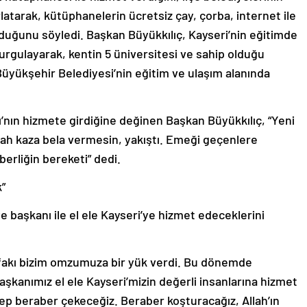
atarak, kütüphanelerin ücretsiz çay, çorba, internet ile
duğunu söyledi. Başkan Büyükkılıç, Kayseri’nin eğitimde
vurgulayarak, kentin 5 üniversitesi ve sahip olduğu
Büyükşehir Belediyesi’nin eğitim ve ulaşım alanında
’nın hizmete girdiğine değinen Başkan Büyükkılıç, “Yeni
 Allah kaza bela vermesin, yakıştı. Emeği geçenlere
berliğin bereketi” dedi.
k”
e başkanı ile el ele Kayseri’ye hizmet edeceklerini
fakı bizim omzumuza bir yük verdi. Bu dönemde
şkanımız el ele Kayseri’mizin değerli insanlarına hizmet
ep beraber çekeceğiz. Beraber koşturacağız, Allah’ın