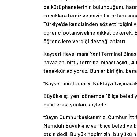
de kütüphanelerinin bulunduğunu hatırl
çocuklara temiz ve nezih bir ortam sun
Türkiye’de kendisinden söz ettirdiğini 
öğrenci potansiyeline dikkat çekerek, 
öğrencilere verdiği desteği anlattı.
Kayseri Havalimanı Yeni Terminal Binası
havaalanı bitti, terminal binası açıldı.
teşekkür ediyoruz. Bunlar birliğin, bera
“Kayseri’miz Daha İyi Noktaya Taşınaca
Büyükkılıç, yeni dönemde 16 içe belediy
belirterek, şunları söyledi:
“Sayın Cumhurbaşkanımız, Cumhur İtti
Memduh Büyükkılıç ve 16 içe belediye ba
etsin dedi. Bu yük hepimizin, bu yükü h