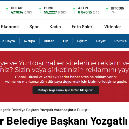
DOLAR
EURO
ALTIN
BITCOIN
47,7034
55,2227
6.648,15
%
0.15%
0.35%
2,40
Ekonomi
Spor
Kadın
Foto Galeri
Videolar
3.Sayfa
Avrupa
Bülten
Din
Eğitim
Hayat
Politika
kşehir Belediye Başkanı Yozgatlı Vatandaşlarla Buluştu
 Belediye Başkanı Yozgatlı