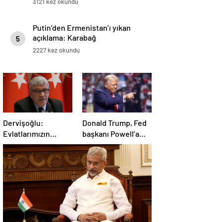
3121 kez okundu
Putin’den Ermenistan’ı yıkan
açıklama: Karabağ
5
Azerbaycan’ın ayrılmaz bir
2227 kez okundu
parçasıdır!
Dervişoğlu:
Donald Trump, Fed
Evlatlarımızın
başkanı Powell’a
haklarını
hakaret etti: Aptal
savunacağım