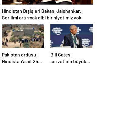
Hindistan Dışişleri Bakanı Jaishankar:
Gerilimi artırmak gibi bir niyetimiz yok
Pakistan ordusu:
Bill Gates,
Hindistan’a ait 25
servetinin büyük
İHA etkisiz hale
kısmını vakfa
getirildi
bağışlayacak