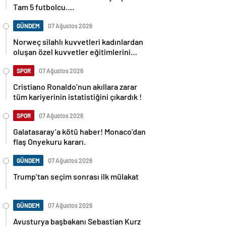
Tam 5 futbolcu….
GÜNDEM
07 Ağustos 2026
Norweç silahlı kuvvetleri kadınlardan
oluşan özel kuvvetler eğitimlerini
başlattı.
SPOR
07 Ağustos 2026
Cristiano Ronaldo’nun akıllara zarar
tüm kariyerinin istatistiğini çıkardık !
SPOR
07 Ağustos 2026
Galatasaray’a kötü haber! Monaco’dan
flaş Onyekuru kararı.
GÜNDEM
07 Ağustos 2026
Trump’tan seçim sonrası ilk mülakat
GÜNDEM
07 Ağustos 2026
Avusturya başbakanı Sebastian Kurz