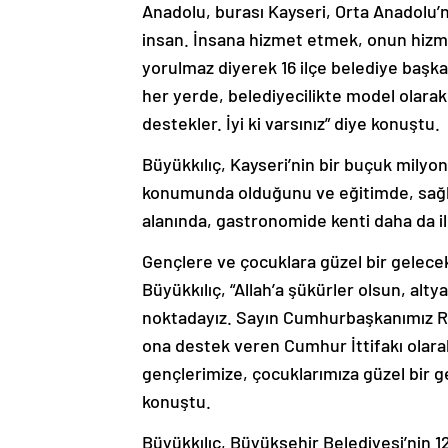
Anadolu, burası Kayseri, Orta Anadolu
insan. İnsana hizmet etmek, onun hizmet
yorulmaz diyerek 16 ilçe belediye başka
her yerde, belediyecilikte model olarak a
destekler. İyi ki varsınız” diye konuştu.
Büyükkılıç, Kayseri’nin bir buçuk milyon
konumunda olduğunu ve eğitimde, sağlıkt
alanında, gastronomide kenti daha da ile
Gençlere ve çocuklara güzel bir gelece
Büyükkılıç, “Allah’a şükürler olsun, alty
noktadayız. Sayın Cumhurbaşkanımız Re
ona destek veren Cumhur İttifakı olar
gençlerimize, çocuklarımıza güzel bir 
konuştu.
Büyükkılıç, Büyükşehir Belediyesi’nin 12