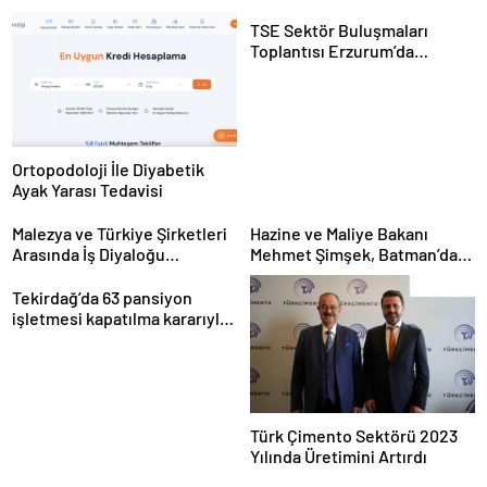
TSE Sektör Buluşmaları
Toplantısı Erzurum’da
Gerçekleştirildi
Ortopodoloji İle Diyabetik
Ayak Yarası Tedavisi
Malezya ve Türkiye Şirketleri
Hazine ve Maliye Bakanı
Arasında İş Diyaloğu
Mehmet Şimşek, Batman’da
Toplantısı Gerçekleştirildi
medikal malzeme üretimi
yapacak bir fabrikanın
Tekirdağ’da 63 pansiyon
açılışını gerçekleştirdi
işletmesi kapatılma kararıyla
karşı karşıya
Türk Çimento Sektörü 2023
Yılında Üretimini Artırdı