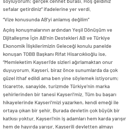
söylüyorum; gerçek cennet burası. Hoş geldiniz
sefalar getirdiniz” ifadelerine yer verdi.
“Vize konusunda AB’yi anlamış değilim”
Açılış konuşmalarının ardından Yeşil Dönüşüm ve
Dijitalleşme İçin AB’nin Destekleri AB ve Türkiye
Ekonomik İlişkilerimizin Geleceği konulu panelde
konuşan TOBB Başkanı Rifat Hisarcıklıoğlu ise,
“Memleketim Kayseri’de sizleri ağırlamaktan onur
duyuyorum. Kayseri, biraz önce sunumlarda da çok
güzel ithaf edildi ama ben yine söylemek istiyorum;
ticarette, sanayide, turizmde Türkiye’nin marka
şehirlerinden bir tanesi Kayseri’miz. Tüm bu başarı
hikayelerinde Kayseri’mizi yazarken, kendi emeği ile
ortaya çıkan bir şehir. Burada devletin çok büyük bir
katkısı yoktur. Kayseri’nin iş adamları hem karda yarışır
hem de hayırda yarışır. Kayserili devletten almayı