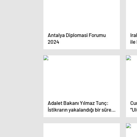
Antalya Diplomasi Forumu
Ira
2024
ile
ko
Adalet Bakanı Yılmaz Tunç:
Cu
İstikrarın yakalandığı bir süreci
“Ul
hep beraber yaşayacağız
ola
kur