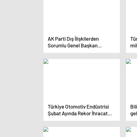
AK Parti Dış İlişkilerden
Tü
Sorumlu Genel Başkan
mil
Yardımcısı Zafer Sırakaya:
‘Dünyada en fazla temsilciliği
olan üçüncü ülkeyiz’
Türkiye Otomotiv Endüstrisi
Bil
Şubat Ayında Rekor İhracat
gel
Yaptı
etk
dü