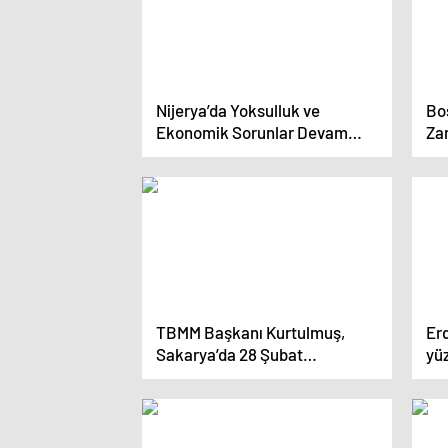
Nijerya’da Yoksulluk ve
Bos
Ekonomik Sorunlar Devam
Za
Ediyor
Mü
TBMM Başkanı Kurtulmuş,
Er
Sakarya’da 28 Şubat
yü
programında konuştu
ne
Açıklaması