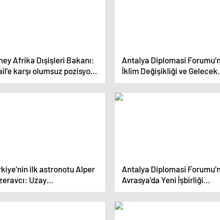
ey Afrika Dışişleri Bakanı:
Antalya Diplomasi Forumu’
ail’e karşı olumsuz pozisyon
İklim Değişikliği ve Gelecek
n ABD’li siyasetçiler var
Kuşaklar Konuşuldu
kiye’nin ilk astronotu Alper
Antalya Diplomasi Forumu’
zeravcı: Uzay
Avrasya’da Yeni İşbirliği
sisteminde hızlı ilerliyoruz
Dinamikleri Ele Alındı