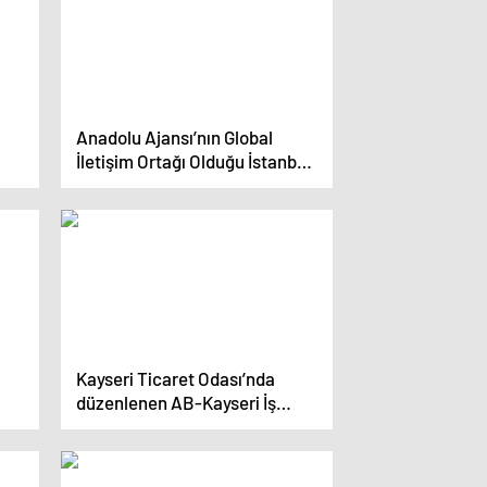
Anadolu Ajansı’nın Global
İletişim Ortağı Olduğu İstanbul
Yayımcılık Profesyonel
Buluşmaları Başladı
Kayseri Ticaret Odası’nda
düzenlenen AB-Kayseri İş
Forumu’nda yeşil dönüşüm ve
dijitalleşme vurgusu yapıldı