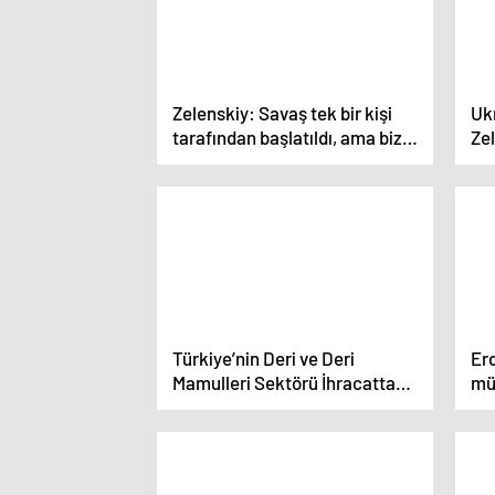
Zelenskiy: Savaş tek bir kişi
Uk
tarafından başlatıldı, ama biz
Zel
hep birlikte hareket etmeliyiz
tar
hep
Türkiye’nin Deri ve Deri
Erd
Mamulleri Sektörü İhracatta
müc
Önemli Rol Oynuyor
pr