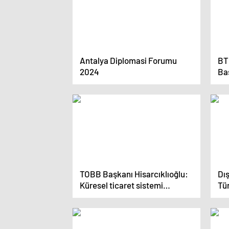
Antalya Diplomasi Forumu
BT
2024
Baş
öt
ka
TOBB Başkanı Hisarcıklıoğlu:
Dış
Küresel ticaret sistemi
Tür
dünyadaki barış ortamını
yön
güçlendirir
şek