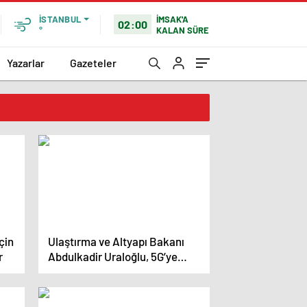
İMSAK'A
İSTANBUL
02:00
KALAN SÜRE
°
Yazarlar
Gazeteler
çin
Ulaştırma ve Altyapı Bakanı
r
Abdulkadir Uraloğlu, 5G’ye
2026’da geçileceğini belirtti