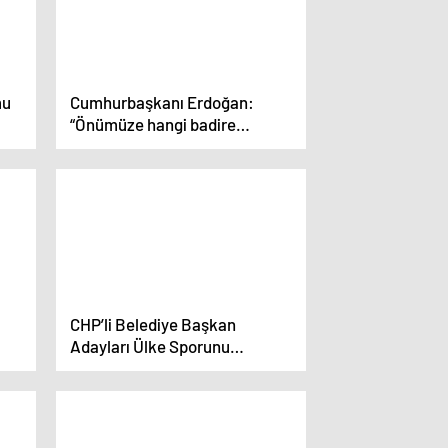
mu
Cumhurbaşkanı Erdoğan:
“Önümüze hangi badire
çıkarsa çıksın ülkemizi
demokrasi ve kalkınma
rotasından çıkartmadan
hedeflerine doğru ilerletmeyi…
CHP’li Belediye Başkan
Adayları Ülke Sporunu
Geliştirecek