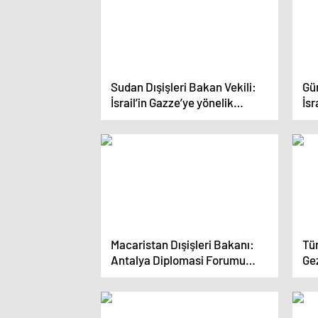
Sudan Dışişleri Bakan Vekili:
Gün
İsrail’in Gazze’ye yönelik
İsr
saldırıları 76 yıldır sürüyor
ala
Macaristan Dışişleri Bakanı:
Tür
Antalya Diplomasi Forumu
Ge
Batı Avrupa’nın olmadığı bir BM
eko
Genel Kurulu gibi