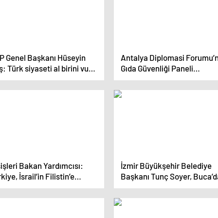
P Genel Başkanı Hüseyin
Antalya Diplomasi Forumu’
: Türk siyaseti al birini vur
Gıda Güvenliği Paneli
ekine durumuyla karşı
Düzenlendi
rşıya
işleri Bakan Yardımcısı:
İzmir Büyükşehir Belediye
kiye, İsrail’in Filistin’e
Başkanı Tunç Soyer, Buca’d
elik saldırılarına en dürüst
Kitap Kafe ve Kütüphane’yi
ilde yaklaşıyor
Ziyaret Etti