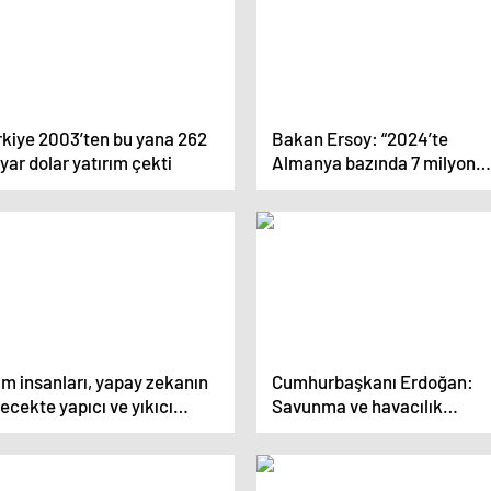
rkiye 2003’ten bu yana 262
Bakan Ersoy: “2024’te
yar dolar yatırım çekti
Almanya bazında 7 milyon
(turist) sayısını geçmeyi
umuyoruz”
im insanları, yapay zekanın
Cumhurbaşkanı Erdoğan:
ecekte yapıcı ve yıkıcı
Savunma ve havacılık
ileri olabileceğini
sektöründe yeni bir rekor
şünüyor
kırdık