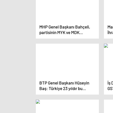
MHP Genel Başkanı Bahçeli,
Mar
partisinin MYK ve MDK
İhr
toplantısının ardından
Ku
konuştu: (1)
BTP Genel Başkanı Hüseyin
İş 
Baş: Türkiye 23 yıldır bu
GS
iktidarın yönetimi altında
Me