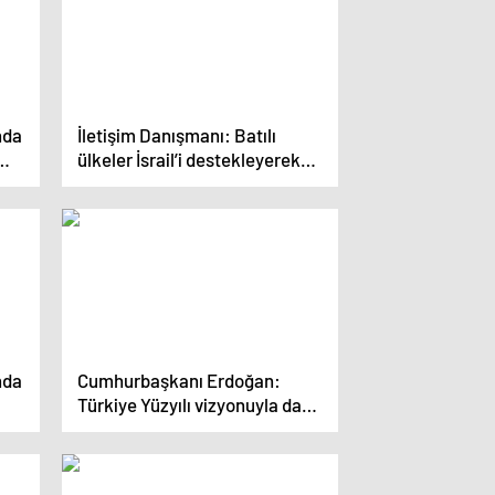
nda
İletişim Danışmanı: Batılı
ülkeler İsrail’i destekleyerek
insan haklarını kaybetti
nda
Cumhurbaşkanı Erdoğan:
Türkiye Yüzyılı vizyonuyla daha
büyük hedeflere yöneldik