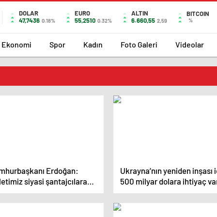
DOLAR
EURO
ALTIN
BITCOIN
47,7436
55,2510
6.660,55
%
0.18%
0.32%
2,59
Ekonomi
Spor
Kadın
Foto Galeri
Videolar
mhurbaşkanı Erdoğan:
Ukrayna’nın yeniden inşası i
letimiz siyasi şantajcılara
500 milyar dolara ihtiyaç va
ibar etmeyecek