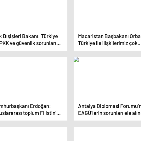
k Dışişleri Bakanı: Türkiye
Macaristan Başbakanı Orba
 PKK ve güvenlik sorunları
Türkiye ile ilişkilerimiz çok
nuşuldu
köklü
mhurbaşkanı Erdoğan:
Antalya Diplomasi Forumu’
uslararası toplum Filistin’e
EAGÜ’lerin sorunları ele alın
n borcunu Filistin devletinin
ulmasıyla ödeyebilir”