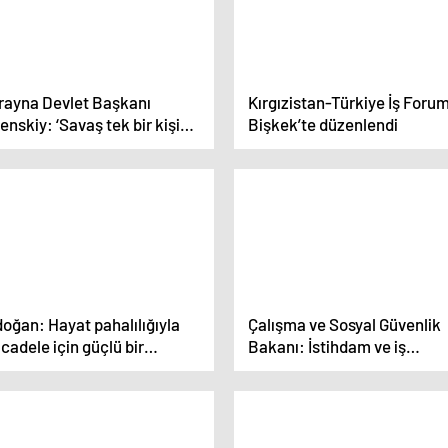
rayna Devlet Başkanı
Kırgızistan-Türkiye İş Foru
enskiy: ‘Savaş tek bir kişi
Bişkek’te düzenlendi
afından başlatıldı, ama biz
 birlikte hareket etmeliyiz’
oğan: Hayat pahalılığıyla
Çalışma ve Sosyal Güvenlik
adele için güçlü bir
Bakanı: İstihdam ve iş
ogram uyguluyoruz
gücünde tarihi zirveleri
yakaladık