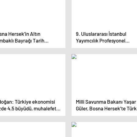
na Hersek’in Altın
9. Uluslararası İstanbul
mbaklı Bayrağı Tarih
Yayımcılık Profesyonel
zesi’nde Sergileniyor
Buluşmaları
doğan: Türkiye ekonomisi
Milli Savunma Bakanı Yaşar
zde 4,5 büyüdü, muhalefet
Güler, Bosna Hersek’te Türk
 oldu?
Temsil Heyet Başkanlığını
ziyaret etti