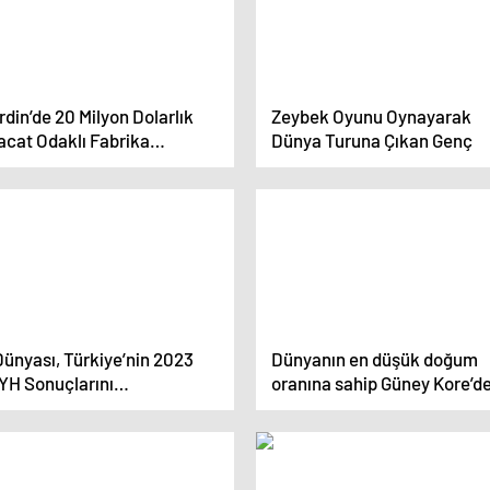
din’de 20 Milyon Dolarlık
Zeybek Oyunu Oynayarak
acat Odaklı Fabrika
Dünya Turuna Çıkan Genç
rulacak
Dünyası, Türkiye’nin 2023
Dünyanın en düşük doğum
YH Sonuçlarını
oranına sahip Güney Kore’d
mnuniyetle Karşıladı
kadınlar neden çocuk sahib
olmuyor?