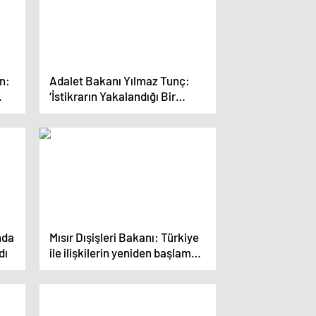
n:
Adalet Bakanı Yılmaz Tunç:
‘İstikrarın Yakalandığı Bir
Süreci Hep Beraber
Yaşayacağız’
nda
Mısır Dışişleri Bakanı: Türkiye
dı
ile ilişkilerin yeniden başlaması
bölgedeki zorlukların
üstesinden gelmek için fırsat
olacak