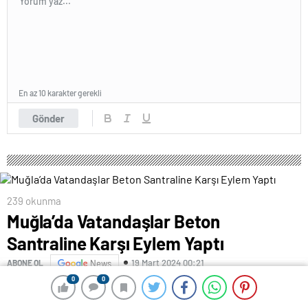
En az 10 karakter gerekli
Gönder
239 okunma
Muğla’da Vatandaşlar Beton
Santraline Karşı Eylem Yaptı
19 Mart 2024 00:21
ABONE OL
News
0
0
0
0
ESMA TURAN