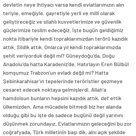
devletin neye ihtiyacı varsa kendi evlatlarımızın alın
teriyle, emeğiyle, gayretiyle yerli ve milli olarak
geliştireceğiz ve silahlı kuvvetlerimize ve güvenlik
güçlerimize teslim edeceğiz. İşte bugün geldiğimiz
nokta itibariyle kendi topraklarımızdan terörü kazıdık
attık. Sildik attık. Onlarca yıl kendi topraklarımızda
şehit veriyorduk değil mi? Güneydoğu’da, Doğu
Anadolu’da hatta Karadeniz’de. Hatırlayın Eren Bülbül
komşumuz Trabzon’un evladı değil mi? Hatta
Şebinkarahisar’ın tepelerinde teröristler gezmeye
cesaret edecek noktaya gelmişlerdi. Allah’a
hamdolsun bunların hepsini kazıdık attık, def ettik
ülkemizden. Ama mücadele bitmedi biz her alanda
olduğu gibi bu işte de sadece bugünü değil yarınını
düşünmek zorundayız. Evlatlarımızın geleceğini bu zor
coğrafyada, Türk milletinin başı dik, alnı açık şekilde