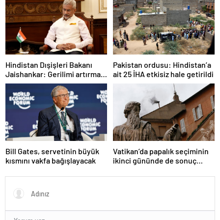
Hindistan Dışişleri Bakanı
Pakistan ordusu: Hindistan’a
Jaishankar: Gerilimi artırmak
ait 25 İHA etkisiz hale getirildi
gibi bir niyetimiz yok
Bill Gates, servetinin büyük
Vatikan’da papalık seçiminin
kısmını vakfa bağışlayacak
ikinci gününde de sonuç
alınamadı