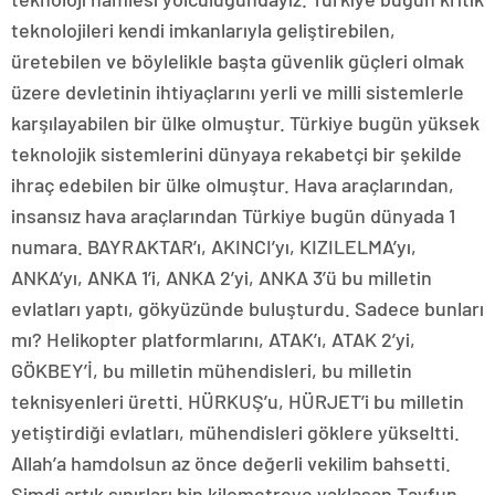
teknolojileri kendi imkanlarıyla geliştirebilen,
üretebilen ve böylelikle başta güvenlik güçleri olmak
üzere devletinin ihtiyaçlarını yerli ve milli sistemlerle
karşılayabilen bir ülke olmuştur. Türkiye bugün yüksek
teknolojik sistemlerini dünyaya rekabetçi bir şekilde
ihraç edebilen bir ülke olmuştur. Hava araçlarından,
insansız hava araçlarından Türkiye bugün dünyada 1
numara. BAYRAKTAR’ı, AKINCI’yı, KIZILELMA’yı,
ANKA’yı, ANKA 1’i, ANKA 2’yi, ANKA 3’ü bu milletin
evlatları yaptı, gökyüzünde buluşturdu. Sadece bunları
mı? Helikopter platformlarını, ATAK’ı, ATAK 2’yi,
GÖKBEY’İ, bu milletin mühendisleri, bu milletin
teknisyenleri üretti. HÜRKUŞ’u, HÜRJET’i bu milletin
yetiştirdiği evlatları, mühendisleri göklere yükseltti.
Allah’a hamdolsun az önce değerli vekilim bahsetti.
Şimdi artık sınırları bin kilometreye yaklaşan Tayfun