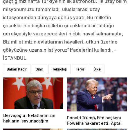
geçtiğimiz hafta Türkiye’nin ilk astronotu, ilk uzay bilim
misyonumuzu tamamladı, uluslararası uzay
istasyonundan dünyaya dönüş yaptı. Bu milletin
çocuklarının başka milletin çocuklarına ait olduğu
gerekçesiyle vazgeçecekleri hiçbir hayal kalmamıştır.
Biz milletimizin evlatlarının hayalleri, ufkun üzerine
gökyüzüne uzansın istiyoruz” ifadelerini kullandı. –
İSTANBUL
Bakan Kacır
Sınır
Teknoloji
Terör
Ülke
Dervişoğlu: Evlatlarımızın
Donald Trump, Fed başkanı
haklarını savunacağım
Powell’a hakaret etti: Aptal