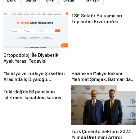
Balık
Dünya
Ülke
Üretim
Yaklaşık
TSE Sektör Buluşmaları
Toplantısı Erzurum’da
Gerçekleştirildi
Ortopodoloji İle Diyabetik
Ayak Yarası Tedavisi
Malezya ve Türkiye Şirketleri
Hazine ve Maliye Bakanı
Arasında İş Diyaloğu
Mehmet Şimşek, Batman’da
Toplantısı Gerçekleştirildi
medikal malzeme üretimi
yapacak bir fabrikanın
Tekirdağ’da 63 pansiyon
açılışını gerçekleştirdi
işletmesi kapatılma kararıyla
karşı karşıya
Türk Çimento Sektörü 2023
Yılında Üretimini Artırdı