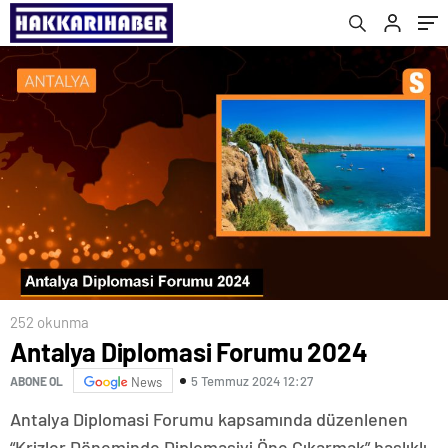
252 okunma
Antalya Diplomasi Forumu 2024
5 Temmuz 2024 12:27
ABONE OL
News
Antalya Diplomasi Forumu kapsamında düzenlenen
“Krizler Döneminde Diplomasiyi Öne Çıkarmak” başlıklı