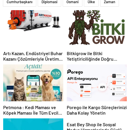
Cumhurbaşkanı
Diplomasi
Osmani
Ülke
Zaman
Artı Kazan, Endüstriyel Buhar
Bitkigrow ile Bitki
Kazanı Çözümleriyle Üretim
Yetiştiriciliğinde Doğru
Tesislerine Verimli Sistemler
Ekipman ve Ürün Seçimi
Sunuyor
Petmona : Kedi Maması ve
Porego ile Kargo Süreçlerinizi
Köpek Maması İle Tüm Evcil
Daha Kolay Yönetin
Hayvan Ürünleri
Esat Bey Shop ile Sosyal
Medya Hizmetlerinde Güçlü