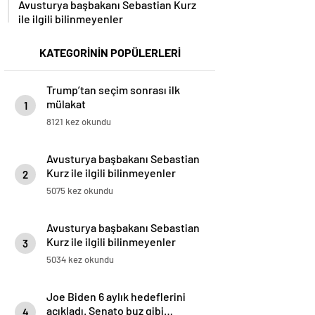
Avusturya başbakanı Sebastian Kurz
ile ilgili bilinmeyenler
KATEGORİNİN POPÜLERLERİ
Trump’tan seçim sonrası ilk
mülakat
1
8121 kez okundu
Avusturya başbakanı Sebastian
Kurz ile ilgili bilinmeyenler
2
5075 kez okundu
Avusturya başbakanı Sebastian
Kurz ile ilgili bilinmeyenler
3
5034 kez okundu
Joe Biden 6 aylık hedeflerini
açıkladı. Senato buz gibi…
4