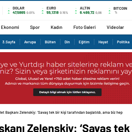
DOLAR
EURO
ALTIN
BITCOIN
47,5865
55,1318
6.499,72
%
0.01%
0.15%
0,06
Ekonomi
Spor
Kadın
Foto Galeri
Videolar
3.Sayfa
Avrupa
Bülten
Din
Eğitim
Hayat
Politika
et Başkanı Zelenskiy: ‘Savaş tek bir kişi tarafından başlatıldı, ama biz hep
kanı Zelenskiy: ‘Savaş tek b