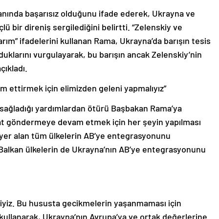
lanında başarısız olduğunu ifade ederek, Ukrayna ve
lü bir direniş sergilediğini belirtti. “Zelenskiy ve
arım” ifadelerini kullanan Rama, Ukrayna’da barışın tesis
olduklarını vurgulayarak, bu barışın ancak Zelenskiy’nin
çıkladı.
 ettirmek için elimizden geleni yapmalıyız”
rşı sağladığı yardımlardan ötürü Başbakan Rama’ya
t göndermeye devam etmek için her şeyin yapılması
a yer alan tüm ülkelerin AB’ye entegrasyonunu
ı Balkan ülkelerin de Ukrayna’nın AB’ye entegrasyonunu
eliyiz. Bu hususta gecikmelerin yaşanmaması için
i kullanarak, Ukrayna’nın Avrupa’ya ve ortak değerlerine