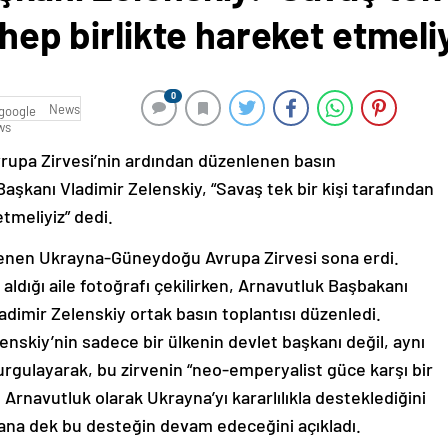
 hep birlikte hareket etmeliy
0
News
upa Zirvesi’nin ardından düzenlenen basın
şkanı Vladimir Zelenskiy, “Savaş tek bir kişi tarafından
etmeliyiz” dedi.
lenen Ukrayna-Güneydoğu Avrupa Zirvesi sona erdi.
 aldığı aile fotoğrafı çekilirken, Arnavutluk Başbakanı
dimir Zelenskiy ortak basın toplantısı düzenledi.
nskiy’nin sadece bir ülkenin devlet başkanı değil, aynı
urgulayarak, bu zirvenin “neo-emperyalist güce karşı bir
. Arnavutluk olarak Ukrayna’yı kararlılıkla desteklediğini
anana dek bu desteğin devam edeceğini açıkladı.