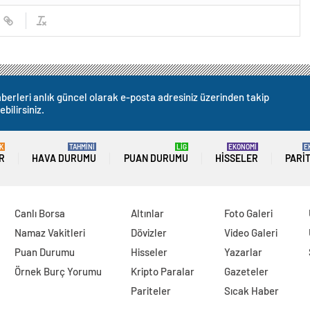
berleri anlık güncel olarak e-posta adresiniz üzerinden takip
ebilirsiniz.
K
TAHMİNİ
LİG
EKONOMİ
E
R
HAVA DURUMU
PUAN DURUMU
HISSELER
PARI
Canlı Borsa
Altınlar
Foto Galeri
Namaz Vakitleri
Dövizler
Video Galeri
Puan Durumu
Hisseler
Yazarlar
Örnek Burç Yorumu
Kripto Paralar
Gazeteler
Pariteler
Sıcak Haber