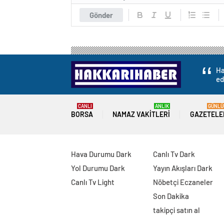
Gönder
Ha
ed
CANLI
ANLIK
GÜNLÜ
BORSA
NAMAZ VAKITLERI
GAZETELE
Hava Durumu Dark
Canlı Tv Dark
Yol Durumu Dark
Yayın Akışları Dark
Canlı Tv Light
Nöbetçi Eczaneler
Son Dakika
takipçi satın al