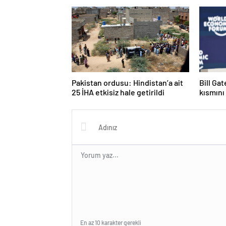
Pakistan ordusu: Hindistan’a ait
Bill Ga
25 İHA etkisiz hale getirildi
kısmını
En az 10 karakter gerekli