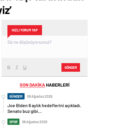
iz’
HIZLI YORUM YAP
GÖNDER
SON DAKİKA
HABERLERİ
GÜNDEM
06 Ağustos 2026
Joe Biden 6 aylık hedeflerini açıkladı.
Senato buz gibi…
SPOR
06 Ağustos 2026