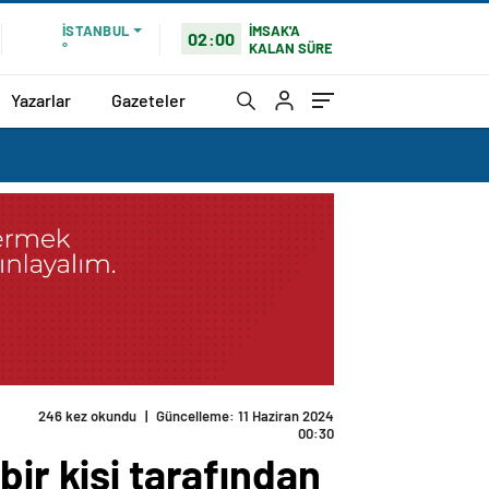
İMSAK'A
İSTANBUL
02:00
KALAN SÜRE
°
Yazarlar
Gazeteler
246 kez okundu
|
Güncelleme: 11 Haziran 2024
00:30
ir kişi tarafından