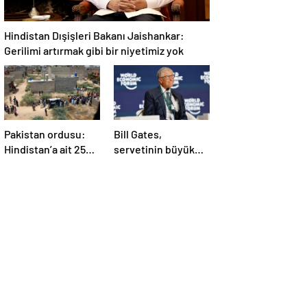
Hindistan Dışişleri Bakanı Jaishankar:
Gerilimi artırmak gibi bir niyetimiz yok
Pakistan ordusu:
Bill Gates,
Hindistan’a ait 25
servetinin büyük
İHA etkisiz hale
kısmını vakfa
getirildi
bağışlayacak