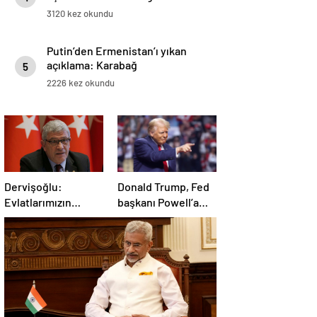
3120 kez okundu
Putin’den Ermenistan’ı yıkan
açıklama: Karabağ
5
Azerbaycan’ın ayrılmaz bir
2226 kez okundu
parçasıdır!
Dervişoğlu:
Donald Trump, Fed
Evlatlarımızın
başkanı Powell’a
haklarını
hakaret etti: Aptal
savunacağım