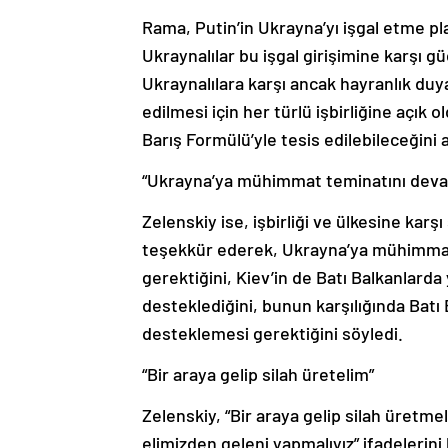
Rama, Putin’in Ukrayna’yı işgal etme p
Ukraynalılar bu işgal girişimine karşı güç
Ukraynalılara karşı ancak hayranlık duy
edilmesi için her türlü işbirliğine açık 
Barış Formülü’yle tesis edilebileceğini a
“Ukrayna’ya mühimmat teminatını devam
Zelenskiy ise, işbirliği ve ülkesine ka
teşekkür ederek, Ukrayna’ya mühimma
gerektiğini, Kiev’in de Batı Balkanlard
desteklediğini, bunun karşılığında Bat
desteklemesi gerektiğini söyledi.
“Bir araya gelip silah üretelim”
Zelenskiy, “Bir araya gelip silah üretm
elimizden geleni yapmalıyız” ifadelerin