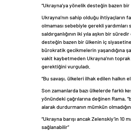
“Ukrayna’ya yönelik desteğin bazen bir
Ukrayna’nın sahip olduğu ihtiyaçların f
olmaması sebebiyle gerekli yardımları 
saldırganlığının iki yıla aşkın bir süred
desteğin bazen bir ülkenin iç siyaset
bürokratik gecikmelerin yaşandığına şah
vakit kaybetmeden Ukrayna’nın toprak 
gerektiğini vurguladı.
“Bu savaşı, ülkeleri ilhak edilen halkın 
Son zamanlarda bazı ülkelerde farklı ke
yönündeki çağrılarına değinen Rama, “bu 
alarak durdurmanın mümkün olmadığını
“Ukrayna barışı ancak Zelenskiy’in 10 m
sağlanabilir”