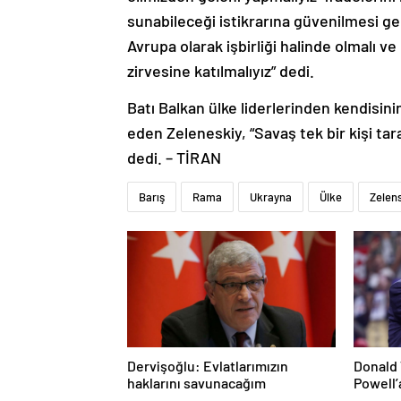
sunabileceği istikrarına güvenilmesi g
Avrupa olarak işbirliği halinde olmalı v
zirvesine katılmalıyız” dedi.
Batı Balkan ülke liderlerinden kendisini
eden Zeleneskiy, “Savaş tek bir kişi tar
dedi. – TİRAN
Barış
Rama
Ukrayna
Ülke
Zelen
Dervişoğlu: Evlatlarımızın
Donald 
haklarını savunacağım
Powell’