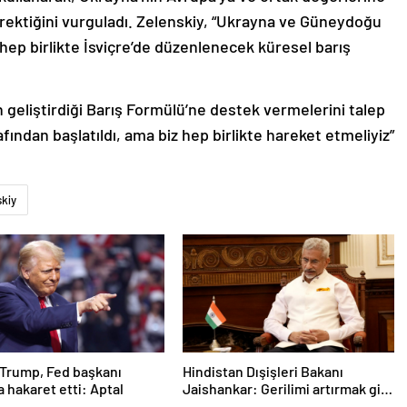
erektiğini vurguladı. Zelenskiy, “Ukrayna ve Güneydoğu
e hep birlikte İsviçre’de düzenlenecek küresel barış
n geliştirdiği Barış Formülü’ne destek vermelerini talep
afından başlatıldı, ama biz hep birlikte hareket etmeliyiz”
skiy
Trump, Fed başkanı
Hindistan Dışişleri Bakanı
a hakaret etti: Aptal
Jaishankar: Gerilimi artırmak gibi
bir niyetimiz yok