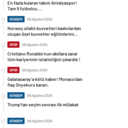
En fazla kızaran takım Antalyaspor!
Tam 5 futbolcu….
GÜNDEM
06 Ağustos 2026
Norweç silahlı kuvvetleri kadınlardan
oluşan özel kuvvetler eğitimlerini
başlattı.
SPOR
06 Ağustos 2026
Cristiano Ronaldo’nun akıllara zarar
tüm kariyerinin istatistiğini çıkardık !
SPOR
06 Ağustos 2026
Galatasaray’a kötü haber! Monaco’dan
flaş Onyekuru kararı.
GÜNDEM
06 Ağustos 2026
Trump’tan seçim sonrası ilk mülakat
GÜNDEM
06 Ağustos 2026