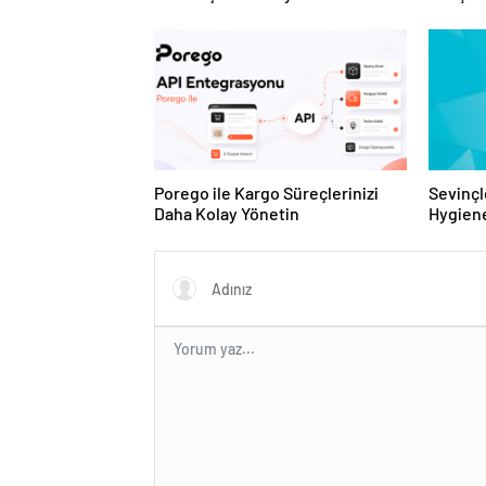
Tesislerine Verimli Sistemler
ve Ürün
Sunuyor
Porego ile Kargo Süreçlerinizi
Sevinçl
Daha Kolay Yönetin
Hygiene
Turkey