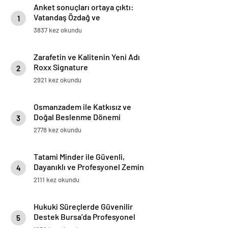
Anket sonuçları ortaya çıktı:
Vatandaş Özdağ ve
1
İmamoğlu’nun tutuklanmasını
3837 kez okundu
yanlış buluyor
Zarafetin ve Kalitenin Yeni Adı
Roxx Signature
2
2921 kez okundu
Osmanzadem ile Katkısız ve
Doğal Beslenme Dönemi
3
2778 kez okundu
Tatami Minder ile Güvenli,
Dayanıklı ve Profesyonel Zemin
4
Çözümleri
2111 kez okundu
Hukuki Süreçlerde Güvenilir
Destek Bursa’da Profesyonel
5
Avukatlık Hizmeti