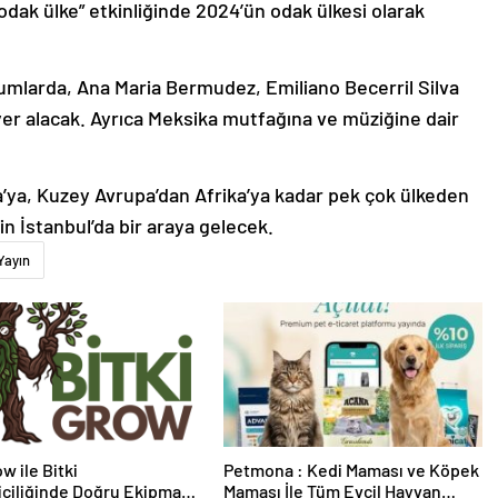
“odak ülke” etkinliğinde 2024’ün odak ülkesi olarak
rumlarda, Ana Maria Bermudez, Emiliano Becerril Silva
er alacak. Ayrıca Meksika mutfağına ve müziğine dair
’ya, Kuzey Avrupa’dan Afrika’ya kadar pek çok ülkeden
çin İstanbul’da bir araya gelecek.
Yayın
w ile Bitki
Petmona : Kedi Maması ve Köpek
riciliğinde Doğru Ekipman
Maması İle Tüm Evcil Hayvan