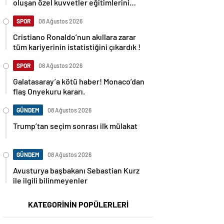
oluşan özel kuvvetler eğitimlerini
başlattı.
SPOR
08 Ağustos 2026
Cristiano Ronaldo’nun akıllara zarar
tüm kariyerinin istatistiğini çıkardık !
SPOR
08 Ağustos 2026
Galatasaray’a kötü haber! Monaco’dan
flaş Onyekuru kararı.
GÜNDEM
08 Ağustos 2026
Trump’tan seçim sonrası ilk mülakat
GÜNDEM
08 Ağustos 2026
Avusturya başbakanı Sebastian Kurz
ile ilgili bilinmeyenler
KATEGORİNİN POPÜLERLERİ