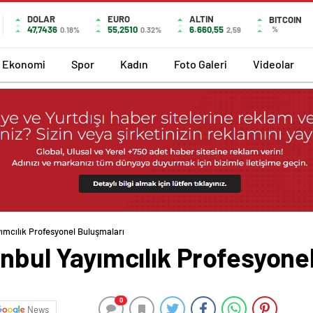
DOLAR
EURO
ALTIN
BITCOIN
47,7436
55,2510
6.660,55
%
0.18%
0.32%
2,59
Ekonomi
Spor
Kadın
Foto Galeri
Videolar
yımcılık Profesyonel Buluşmaları
tanbul Yayımcılık Profesyone
0
News