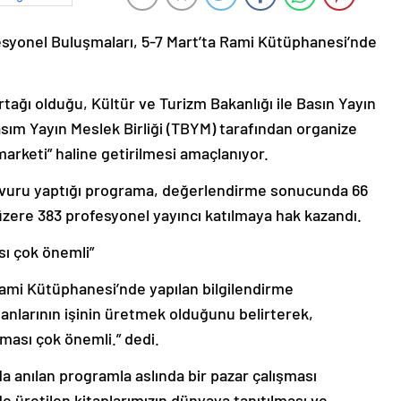
fesyonel Buluşmaları, 5-7 Mart’ta Rami Kütüphanesi’nde
rtağı olduğu, Kültür ve Turizm Bakanlığı ile Basın Yayın
asım Yayın Meslek Birliği (TBYM) tarafından organize
 marketi” haline getirilmesi amaçlanıyor.
aşvuru yaptığı programa, değerlendirme sonucunda 66
 üzere 383 profesyonel yayıncı katılmaya hak kazandı.
sı çok önemli”
i Kütüphanesi’nde yapılan bilgilendirme
nsanlarının işinin üretmek olduğunu belirterek,
lması çok önemli.” dedi.
da anılan programla aslında bir pazar çalışması
de üretilen kitaplarımızın dünyaya tanıtılması ve