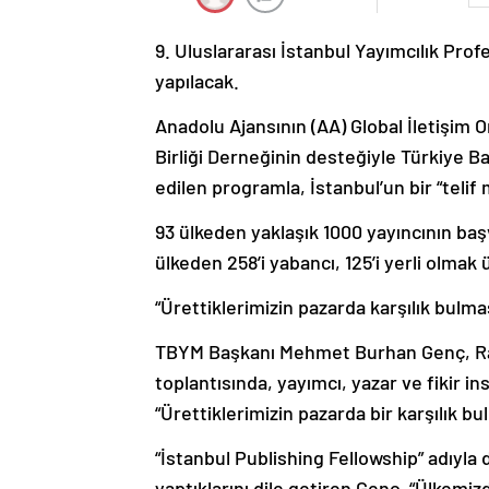
9. Uluslararası İstanbul Yayımcılık Pro
yapılacak.
Anadolu Ajansının (AA) Global İletişim O
Birliği Derneğinin desteğiyle Türkiye B
edilen programla, İstanbul’un bir “telif
93 ülkeden yaklaşık 1000 yayıncının b
ülkeden 258’i yabancı, 125’i yerli olmak
“Ürettiklerimizin pazarda karşılık bulma
TBYM Başkanı Mehmet Burhan Genç, Ram
toplantısında, yayımcı, yazar ve fikir i
“Ürettiklerimizin pazarda bir karşılık bu
“İstanbul Publishing Fellowship” adıyla 
yaptıklarını dile getiren Genç, “Ülkemiz