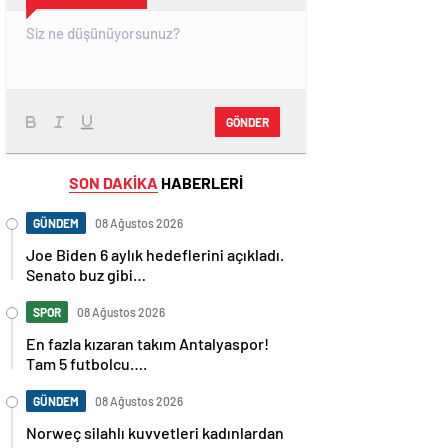
GÖNDER
SON DAKİKA
HABERLERİ
GÜNDEM
08 Ağustos 2026
Joe Biden 6 aylık hedeflerini açıkladı.
Senato buz gibi…
SPOR
08 Ağustos 2026
En fazla kızaran takım Antalyaspor!
Tam 5 futbolcu….
GÜNDEM
08 Ağustos 2026
Norweç silahlı kuvvetleri kadınlardan