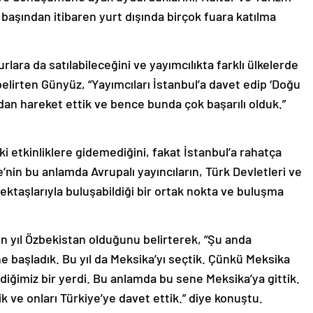
ın başından itibaren yurt dışında birçok fuara katılma
urlara da satılabileceğini ve yayımcılıkta farklı ülkelerde
belirten Günyüz, “Yayımcıları İstanbul’a davet edip ‘Doğu
sından hareket ettik ve bence bunda çok başarılı olduk.”
i etkinliklere gidemediğini, fakat İstanbul’a rahatça
’nin bu anlamda Avrupalı yayıncıların, Türk Devletleri ve
lektaşlarıyla buluşabildiği bir ortak nokta ve buluşma
 yıl Özbekistan olduğunu belirterek, “Şu anda
ine başladık. Bu yıl da Meksika’yı seçtik. Çünkü Meksika
mediğimiz bir yerdi. Bu anlamda bu sene Meksika’ya gittik.
k ve onları Türkiye’ye davet ettik.” diye konuştu.