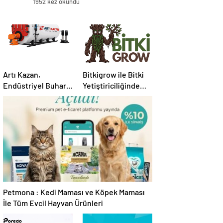
1952 kez okundu
Artı Kazan,
Bitkigrow ile Bitki
Endüstriyel Buhar
Yetiştiriciliğinde
Kazanı
Doğru Ekipman ve
Çözümleriyle
Ürün Seçimi
Üretim Tesislerine
Verimli Sistemler
Sunuyor
Petmona : Kedi Maması ve Köpek Maması
İle Tüm Evcil Hayvan Ürünleri