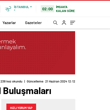
İMSAK'A
İSTANBUL
02:00
KALAN SÜRE
°
Yazarlar
Gazeteler
l Buluşmaları
HIZLI YORUM YAP