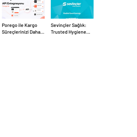
Porego ile Kargo
Sevinçler Sağlık:
Süreçlerinizi Daha
Trusted Hygiene
Kolay Yönetin
Product
Manufacturer in
Turkey