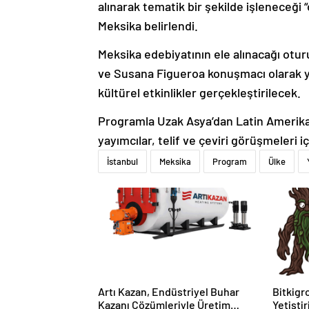
alınarak tematik bir şekilde işleneceği 
Meksika belirlendi.
Meksika edebiyatının ele alınacağı otu
ve Susana Figueroa konuşmacı olarak y
kültürel etkinlikler gerçekleştirilecek.
Programla Uzak Asya’dan Latin Amerika
yayımcılar, telif ve çeviri görüşmeleri i
İstanbul
Meksika
Program
Ülke
Artı Kazan, Endüstriyel Buhar
Bitkigro
Kazanı Çözümleriyle Üretim
Yetişti