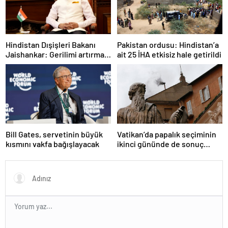
Hindistan Dışişleri Bakanı
Pakistan ordusu: Hindistan’a
Jaishankar: Gerilimi artırmak
ait 25 İHA etkisiz hale getirildi
gibi bir niyetimiz yok
Bill Gates, servetinin büyük
Vatikan’da papalık seçiminin
kısmını vakfa bağışlayacak
ikinci gününde de sonuç
alınamadı